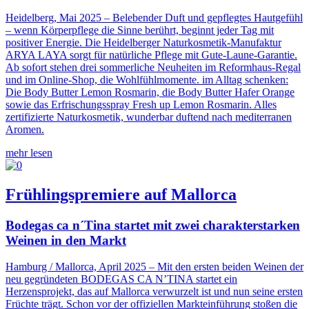
Heidelberg, Mai 2025 – Belebender Duft und gepflegtes Hautgefühl
– wenn Körperpflege die Sinne berührt, beginnt jeder Tag mit
positiver Energie. Die Heidelberger Naturkosmetik-Manufaktur
ARYA LAYA sorgt für natürliche Pflege mit Gute-Laune-Garantie.
Ab sofort stehen drei sommerliche Neuheiten im Reformhaus-Regal
und im Online-Shop, die Wohlfühlmomente. im Alltag schenken:
Die Body Butter Lemon Rosmarin, die Body Butter Hafer Orange
sowie das Erfrischungsspray Fresh up Lemon Rosmarin. Alles
zertifizierte Naturkosmetik, wunderbar duftend nach mediterranen
Aromen.
mehr lesen
Frühlingspremiere auf Mallorca
Bodegas ca n´Tina startet mit zwei charakterstarken
Weinen in den Markt
Hamburg / Mallorca, April 2025 – Mit den ersten beiden Weinen der
neu gegründeten BODEGAS CA N’TINA startet ein
Herzensprojekt, das auf Mallorca verwurzelt ist und nun seine ersten
Früchte trägt. Schon vor der offiziellen Markteinführung stoßen die