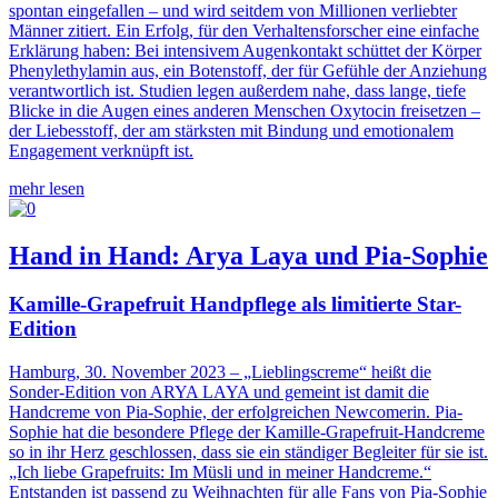
spontan eingefallen – und wird seitdem von Millionen verliebter
Männer zitiert. Ein Erfolg, für den Verhaltensforscher eine einfache
Erklärung haben: Bei intensivem Augenkontakt schüttet der Körper
Phenylethylamin aus, ein Botenstoff, der für Gefühle der Anziehung
verantwortlich ist. Studien legen außerdem nahe, dass lange, tiefe
Blicke in die Augen eines anderen Menschen Oxytocin freisetzen –
der Liebesstoff, der am stärksten mit Bindung und emotionalem
Engagement verknüpft ist.
mehr lesen
Hand in Hand: Arya Laya und Pia-Sophie
Kamille-Grapefruit Handpflege als limitierte Star-
Edition
Hamburg, 30. November 2023
– „Lieblingscreme“ heißt die
Sonder-Edition von ARYA LAYA und gemeint ist damit die
Handcreme von Pia-Sophie, der erfolgreichen Newcomerin. Pia-
Sophie hat die besondere Pflege der Kamille-Grapefruit-Handcreme
so in ihr Herz geschlossen, dass sie ein ständiger Begleiter für sie ist.
„Ich liebe Grapefruits: Im Müsli und in meiner Handcreme.“
Entstanden ist passend zu Weihnachten für alle Fans von Pia-Sophie