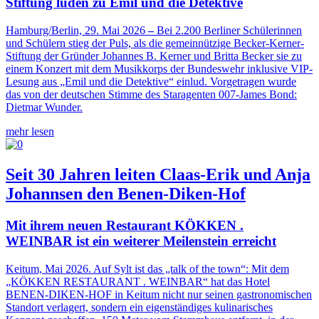
Stiftung luden zu Emil und die Detektive
Hamburg/Berlin, 29. Mai 2026
–
Bei 2.200 Berliner Schülerinnen
und Schülern stieg der Puls, als die gemeinnützige Becker-Kerner-
Stiftung der Gründer Johannes B. Kerner und Britta Becker sie zu
einem Konzert mit dem Musikkorps der Bundeswehr inklusive VIP-
Lesung aus „Emil und die Detektive“ einlud. Vorgetragen wurde
das von der deutschen Stimme des Staragenten 007-James Bond:
Dietmar Wunder.
mehr lesen
Seit 30 Jahren leiten Claas-Erik und Anja
Johannsen den Benen-Diken-Hof
Mit ihrem neuen Restaurant KÖKKEN .
WEINBAR ist ein weiterer Meilenstein erreicht
Keitum, Mai 2026. Auf Sylt ist das „talk of the town“: Mit dem
„KÖKKEN RESTAURANT . WEINBAR“ hat das Hotel
BENEN-DIKEN-HOF in Keitum nicht nur seinen gastronomischen
Standort verlagert, sondern ein eigenständiges kulinarisches