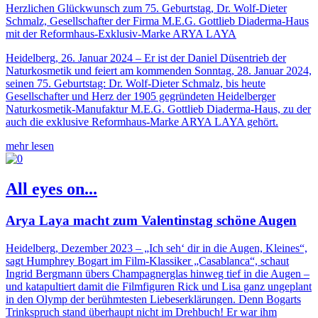
Herzlichen Glückwunsch zum 75. Geburtstag, Dr. Wolf-Dieter
Schmalz, Gesellschafter der Firma M.E.G. Gottlieb Diaderma-Haus
mit der Reformhaus-Exklusiv-Marke ARYA LAYA
Heidelberg, 26. Januar 2024 – Er ist der Daniel Düsentrieb der
Naturkosmetik und feiert am kommenden Sonntag, 28. Januar 2024,
seinen 75. Geburtstag: Dr. Wolf-Dieter Schmalz, bis heute
Gesellschafter und Herz der 1905 gegründeten Heidelberger
Naturkosmetik-Manufaktur M.E.G. Gottlieb Diaderma-Haus, zu der
auch die exklusive Reformhaus-Marke ARYA LAYA gehört.
mehr lesen
All eyes on...
Arya Laya macht zum Valentinstag schöne Augen
Heidelberg, Dezember 2023 – „Ich seh‘ dir in die Augen, Kleines“,
sagt Humphrey Bogart im Film-Klassiker „Casablanca“, schaut
Ingrid Bergmann übers Champagnerglas hinweg tief in die Augen –
und katapultiert damit die Filmfiguren Rick und Lisa ganz ungeplant
in den Olymp der berühmtesten Liebeserklärungen. Denn Bogarts
Trinkspruch stand überhaupt nicht im Drehbuch! Er war ihm