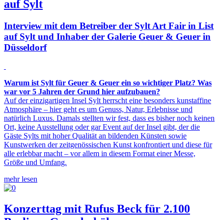
auf Sylt
Interview mit dem Betreiber der Sylt Art Fair in List
auf Sylt und Inhaber der Galerie Geuer & Geuer in
Düsseldorf
Warum ist Sylt für Geuer & Geuer ein so wichtiger Platz? Was
war vor 5 Jahren der Grund hier aufzubauen?
Auf der einzigartigen Insel Sylt herrscht eine besonders kunstaffine
Atmosphäre – hier geht es um Genuss, Natur, Erlebnisse und
natürlich Luxus. Damals stellten wir fest, dass es bisher noch keinen
Ort, keine Ausstellung oder gar Event auf der Insel gibt, der die
Gäste Sylts mit hoher Qualität an bildenden Künsten sowie
Kunstwerken der zeitgenössischen Kunst konfrontiert und diese für
alle erlebbar macht – vor allem in diesem Format einer Messe,
Größe und Umfang.
mehr lesen
Konzerttag mit Rufus Beck für 2.100