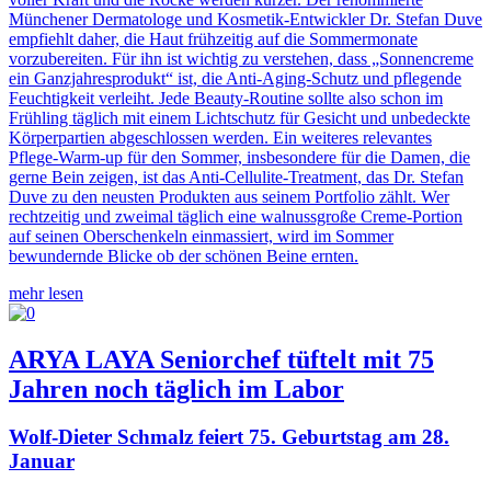
Münchener Dermatologe und Kosmetik-Entwickler Dr. Stefan Duve
empfiehlt daher, die Haut frühzeitig auf die Sommermonate
vorzubereiten. Für ihn ist wichtig zu verstehen, dass „Sonnencreme
ein Ganzjahresprodukt“ ist, die Anti-Aging-Schutz und pflegende
Feuchtigkeit verleiht. Jede Beauty-Routine sollte also schon im
Frühling täglich mit einem Lichtschutz für Gesicht und unbedeckte
Körperpartien abgeschlossen werden. Ein weiteres relevantes
Pflege-Warm-up für den Sommer, insbesondere für die Damen, die
gerne Bein zeigen, ist das Anti-Cellulite-Treatment, das Dr. Stefan
Duve zu den neusten Produkten aus seinem Portfolio zählt. Wer
rechtzeitig und zweimal täglich eine walnussgroße Creme-Portion
auf seinen Oberschenkeln einmassiert, wird im Sommer
bewundernde Blicke ob der schönen Beine ernten.
mehr lesen
ARYA LAYA Seniorchef tüftelt mit 75
Jahren noch täglich im Labor
Wolf-Dieter Schmalz feiert 75. Geburtstag am 28.
Januar