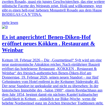
zweiten Rosado, quasi ein junges Geschwisterchen, das eine weitere
stilistische Facette des Weinguts zeigt. Holá und willkommen, jetzt
gibt es einen hell-rosé farbenen Monastrell Rosado aus dem Hause
BODEGAS CA N’TINA.
mehr lesen
Es ist angerichtet! Benen-Diken-Hof
eröffnet neues Kökken . Restaurant &
Weinbar
Keitum 18. Februar 2026 – Die „Gourmetinsel“ Sylt wird um eine
neue gastronomische Attraktion reicher. Nach einjähriger Bauzeit
eröffnet das hoteleigene Restaurant „KÖKKEN . Restaurant &
Weinbar“ des friesisch-authentischen Benen-Diken-Hof am
Donnerstag, 19. Februar 2026, seinen neuen Standort – nur fünf
Gehminuten vom Hotel entfernt in der Keitumer Süderstraße 40.
Der neue Standort ist spektakulär und nicht zu übersehen: In der
historischen Immobilie des „Salon 1900“, einem Reetdachhaus aus
dem Jahr 1854, beginnt damit ein nächstes Kapitel kulinarischer
Gastlichkeit in Keitum – pünktlich zur Biike-Woche, wenn die
beliebte Nordseeinsel ganz im Zeichen friesischer Traditionen steht.