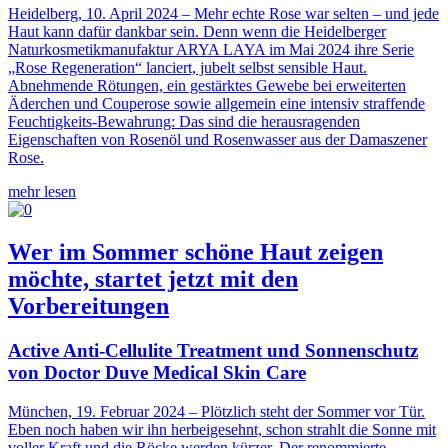
Heidelberg, 10. April 2024 – Mehr echte Rose war selten – und jede
Haut kann dafür dankbar sein. Denn wenn die Heidelberger
Naturkosmetikmanufaktur ARYA LAYA im Mai 2024 ihre Serie
„Rose Regeneration“ lanciert, jubelt selbst sensible Haut.
Abnehmende Rötungen, ein gestärktes Gewebe bei erweiterten
Äderchen und Couperose sowie allgemein eine intensiv straffende
Feuchtigkeits-Bewahrung: Das sind die herausragenden
Eigenschaften von Rosenöl und Rosenwasser aus der Damaszener
Rose.
mehr lesen
Wer im Sommer schöne Haut zeigen
möchte, startet jetzt mit den
Vorbereitungen
Active Anti-Cellulite Treatment und Sonnenschutz
von Doctor Duve Medical Skin Care
München, 19. Februar 2024 – Plötzlich steht der Sommer vor Tür.
Eben noch haben wir ihn herbeigesehnt, schon strahlt die Sonne mit
voller Kraft und die Röcke werden kürzer. Der renommierte