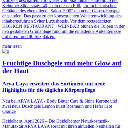
Konzept geschaffen. 150 Meter vom Stammhaus entfernt, in der
Keitumer Süderstraße 40, ist in diesem Frühjahr im historischen
Gebäude des ehemaligen „Salon 1900“ ein neuer Gastro-Hotspot
entstanden. Das passt zu der konsequenten Weiterentwicklung des
inhabergeführten Sylter Luxushotels. Vor dem reetgedeckten
KÖKKEN RESTAURANT . WEINBAR blühen die Tulpen in der
neu gestalteten Grünanlage rund um die einladende Außenterrasse
mit ihren rund 40 Sitzplätzen.
mehr lesen
Fruchtige Duschgele und mehr Glow auf
der Haut
Arya Laya erweitert das Sortiment um neue
Highlights für die tägliche Körperpflege
Neu bei ARYA LAYA - Body Butter Care & Shine Karotte und
zwei neue Duschgele Lemon küsst Rosmarin und Hafer liebt
Orange
Heidelberg, April 2026 – Die Heidelberger Naturkosmetik-
Manufaktur ARYA LAYA sorgt mit ihren aktuellen Neuheiten für