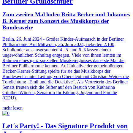
Berliner Grundschüler
Zum zweiten Mal luden Britta Becker und Johannes
B. Kerner zum Konzert des Musikkorps der
Bundeswehr
Berlin, 26. Juni 2024 - Großer Kinder-Aufmarsch in der Berliner
Philharmonie: Am Mittwoch, 26. Juni 2024, fieberten 2.100
Schulkinder aus ausgesuchten 4., 5. und 6. Klassen einem
ungewöhnlichen Schultag entgegen. Viele von ihnen lernten im
Rahmen eines ganz speziellen Musikereignisses das erste Mal die
Berliner Philharmonie kennen. Auf Initiative der gemeinnützigen
Becker-Kerner-Stiftung spielte für sie das Musikkorps der
Bundeswehr unter Leitung von Oberstleutnant Christian Weiper die
Tondichtung „Emil und die Detektive“. Als Vertreterin des Berliner
Senats freuten sich die Stifter auf den Besuch von Katharina
Günther-Wünsch, Senatorin für Bildung, Jugend und Familie
(CDU).
mehr lesen
Let´s Party! - Das Signature Produkt von