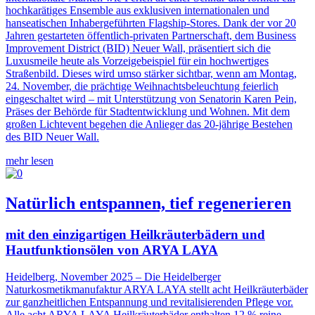
hochkarätiges Ensemble aus exklusiven internationalen und
hanseatischen Inhabergeführten Flagship-Stores. Dank der vor 20
Jahren gestarteten öffentlich-privaten Partnerschaft, dem Business
Improvement District (BID) Neuer Wall, präsentiert sich die
Luxusmeile heute als Vorzeigebeispiel für ein hochwertiges
Straßenbild. Dieses wird umso stärker sichtbar, wenn am Montag,
24. November, die prächtige Weihnachtsbeleuchtung feierlich
eingeschaltet wird – mit Unterstützung von Senatorin Karen Pein,
Präses der Behörde für Stadtentwicklung und Wohnen. Mit dem
großen Lichtevent begehen die Anlieger das 20-jährige Bestehen
des BID Neuer Wall.
mehr lesen
Natürlich entspannen, tief regenerieren
mit den einzigartigen Heilkräuterbädern und
Hautfunktionsölen von ARYA LAYA
Heidelberg, November 2025 – Die Heidelberger
Naturkosmetikmanufaktur ARYA LAYA stellt acht Heilkräuterbäder
zur ganzheitlichen Entspannung und revitalisierenden Pflege vor.
Alle acht ARYA LAYA Heilkräuterbäder enthalten 12 % reine