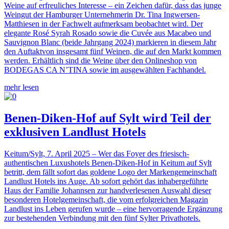
Weine auf erfreuliches Interesse – ein Zeichen dafür, dass das junge
Weingut der Hamburger Unternehmerin Dr. Tina Ingwersen-
Matthiesen in der Fachwelt aufmerksam beobachtet wird. Der
elegante Rosé Syrah Rosado sowie die Cuvée aus Macabeo und
Sauvignon Blanc (beide Jahrgang 2024) markieren in diesem Jahr
den Auftaktvon insgesamt fünf Weinen, die auf den Markt kommen
werden. Erhältlich sind die Weine über den Onlineshop von
BODEGAS CA N’TINA sowie im ausgewählten Fachhandel.
mehr lesen
Benen-Diken-Hof auf Sylt wird Teil der
exklusiven Landlust Hotels
Keitum/Sylt, 7. April 2025 – Wer das Foyer des friesisch-
authentischen Luxushotels Benen-Diken-Hof in Keitum auf Sylt
betritt, dem fällt sofort das goldene Logo der Markengemeinschaft
Landlust Hotels ins Auge. Ab sofort gehört das inhabergeführte
Haus der Familie Johannsen zur handverlesenen Auswahl dieser
besonderen Hotelgemeinschaft, die vom erfolgreichen Magazin
Landlust ins Leben gerufen wurde – eine hervorragende Ergänzung
zur bestehenden Verbindung mit den fünf Sylter Privathotels.