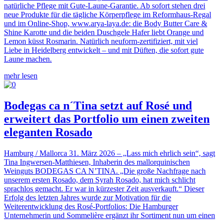
natürliche Pflege mit Gute-Laune-Garantie. Ab sofort stehen drei
neue Produkte für die tägliche Körperpflege im Reformhaus-Regal
und im Online-Shop, www.arya-laya.de: die Body Butter Care &
Shine Karotte und die beiden Duschgele Hafer liebt Orange und
Lemon küsst Rosmarin. Natürlich neuform-zertifiziert, mit viel
Liebe in Heidelberg entwickelt – und mit Düften, die sofort gute
Laune machen.
mehr lesen
Bodegas ca n´Tina setzt auf Rosé und
erweitert das Portfolio um einen zweiten
eleganten Rosado
Hamburg / Mallorca 31. März 2026 – „Lass mich ehrlich sein“, sagt
Tina Ingwersen-Matthiesen, Inhaberin des mallorquinischen
Weinguts BODEGAS CA N’TINA. „Die große Nachfrage nach
unserem ersten Rosado, dem Syrah Rosado, hat mich schlicht
sprachlos gemacht. Er war in kürzester Zeit ausverkauft.“ Dieser
Erfolg des letzten Jahres wurde zur Motivation für die
Weiterentwicklung des Rosé-Portfolios: Die Hamburger
Unternehmerin und Sommelière ergänzt ihr Sortiment nun um einen