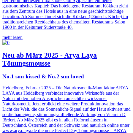
der renommiertesten Luxushotels auf Sylt, startet ein neues
gastronomisches Kapitel: Das hoteleigene Restaurant Kökken zieht
aus dem Zentrum des Hotels aus in eine neue geschichtsträchtige
Location: Ab Sommer findet sich die Kökken (Dänisch: Küche) im
traditionsreichen Reetdachhaus des ehemaligen Restaurants Salon
1900 in der Keitumer Süderstraße 40.
mehr lesen
Neu ab März 2025 - Arya Laya
Tönungsmousse
No.1 sun kissed & No.2 sun loved
Heidelberg, Februar 2025 – Die Naturkosmetik-Manufaktur ARYA
LAYA aus Heidelberg verbindet innovative Wirkstoffe aus der
Natur mit den hohen Ansprüchen an sichtbar wirksamer
Naturkosmetik. Jetzt erblickt eine weitere Produktinnovation das
Licht der Welt, die das Sonnenlicht-Signal auf der Haut aktiviert und
so die hauteigene, stimmungsaufhellende Wirkung von Vitamin D
fördert. Ab März 2025 gibt es in allen Reformhäusern in
Deutschland, Österreich und der Schweiz und natürlich online unter
www.arya-laya.de die neue Perfect Day Tönungsmousse – ARYA