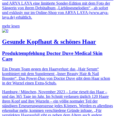
und ARYA LAYA eine limitierte Sonder-Edition mit dem Foto der
Sängerin von ihrem Debütalbum „Lieblingsmelodien“ - ab sofort
und exklusiv nur im Online-Shop von ARYA LAYA (www.arya-
laya.de) erhältlich.
mehr lesen
Gesunde Kopfhaut & schönes Haar
Produktempfehlung Doctor Duve Medical Skin
Care
Ein Dream Team gegen den Haarverlust: das „Hair Serum“
kombiniert mit dem Supplement „Inner Beauty Hair & Nail
Booster“. Das Power-Duo von Doctor Duve gibt dem Haar schon
in der Wurzel einen Extra-Schub
.
Hamburg / München, November 2023 – Leise rieselt das Haar –
und das 365 Tage im Jahr. Im Schnitt verlassen täglich 120 Haare
ihren Kopf und ihre Wurzeln – ein völlig normaler Teil der
ständigen Erneuerungsprozesse jedes Körpers. Werden es allerdings
erkennbar mehr, kommen verschiedene Gründe infrage. „Für
verstärkten Haarausfall gibt es neben dem Altern auch andere