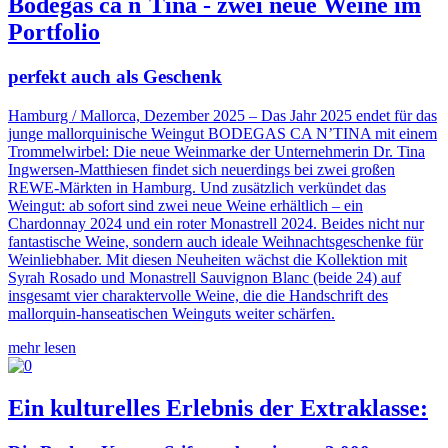
Bodegas ca n´Tina - zwei neue Weine im
Portfolio
perfekt auch als Geschenk
Hamburg / Mallorca, Dezember 2025 – Das Jahr 2025 endet für das
junge mallorquinische Weingut BODEGAS CA N’TINA mit einem
Trommelwirbel: Die neue Weinmarke der Unternehmerin Dr. Tina
Ingwersen-Matthiesen findet sich neuerdings bei zwei großen
REWE-Märkten in Hamburg. Und zusätzlich verkündet das
Weingut: ab sofort sind zwei neue Weine erhältlich – ein
Chardonnay 2024 und ein roter Monastrell 2024. Beides nicht nur
fantastische Weine, sondern auch ideale Weihnachtsgeschenke für
Weinliebhaber. Mit diesen Neuheiten wächst die Kollektion mit
Syrah Rosado und Monastrell Sauvignon Blanc (beide 24) auf
insgesamt vier charaktervolle Weine, die die Handschrift des
mallorquin-hanseatischen Weinguts weiter schärfen.
mehr lesen
Ein kulturelles Erlebnis der Extraklasse: