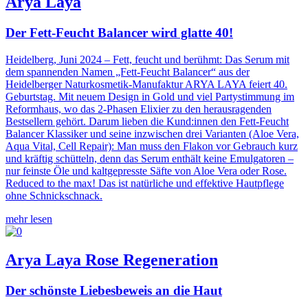
Arya Laya
Der Fett-Feucht Balancer wird glatte 40!
Heidelberg, Juni 2024 – Fett, feucht und berühmt: Das Serum mit
dem spannenden Namen „Fett-Feucht Balancer“ aus der
Heidelberger Naturkosmetik-Manufaktur ARYA LAYA feiert 40.
Geburtstag. Mit neuem Design in Gold und viel Partystimmung im
Reformhaus, wo das 2-Phasen Elixier zu den herausragenden
Bestsellern gehört. Darum lieben die Kund:innen den Fett-Feucht
Balancer Klassiker und seine inzwischen drei Varianten (Aloe Vera,
Aqua Vital, Cell Repair): Man muss den Flakon vor Gebrauch kurz
und kräftig schütteln, denn das Serum enthält keine Emulgatoren –
nur feinste Öle und kaltgepresste Säfte von Aloe Vera oder Rose.
Reduced to the max! Das ist natürliche und effektive Hautpflege
ohne Schnickschnack.
mehr lesen
Arya Laya Rose Regeneration
Der schönste Liebesbeweis an die Haut