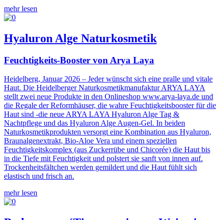
mehr lesen
Hyaluron Alge Naturkosmetik
Feuchtigkeits-Booster von Arya Laya
Heidelberg, Januar 2026 – Jeder wünscht sich eine pralle und vitale
Haut. Die Heidelberger Naturkosmetikmanufaktur ARYA LAYA
stellt zwei neue Produkte in den Onlineshop www.arya-laya.de und
die Regale der Reformhäuser, die wahre Feuchtigkeitsbooster für die
Haut sind -die neue ARYA LAYA Hyaluron Alge Tag &
Nachtpflege und das Hyaluron Alge Augen-Gel. In beiden
Naturkosmetikprodukten versorgt eine Kombination aus Hyaluron,
Braunalgenextrakt, Bio-Aloe Vera und einem speziellen
Feuchtigkeitskomplex (aus Zuckerrübe und Chicorée) die Haut bis
in die Tiefe mit Feuchtigkeit und polstert sie sanft von innen auf.
Trockenheitsfältchen werden gemildert und die Haut fühlt sich
elastisch und frisch an.
mehr lesen