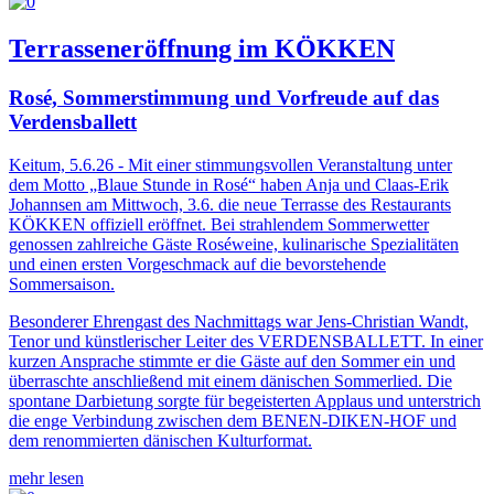
Terrasseneröffnung im KÖKKEN
Rosé, Sommerstimmung und Vorfreude auf das
Verdensballett
Keitum, 5.6.26 - Mit einer stimmungsvollen Veranstaltung unter
dem Motto „Blaue Stunde in Rosé“ haben Anja und Claas-Erik
Johannsen am Mittwoch, 3.6. die neue Terrasse des Restaurants
KÖKKEN offiziell eröffnet. Bei strahlendem Sommerwetter
genossen zahlreiche Gäste Roséweine, kulinarische Spezialitäten
und einen ersten Vorgeschmack auf die bevorstehende
Sommersaison.
Besonderer Ehrengast des Nachmittags war Jens-Christian Wandt,
Tenor und künstlerischer Leiter des VERDENSBALLETT. In einer
kurzen Ansprache stimmte er die Gäste auf den Sommer ein und
überraschte anschließend mit einem dänischen Sommerlied. Die
spontane Darbietung sorgte für begeisterten Applaus und unterstrich
die enge Verbindung zwischen dem BENEN-DIKEN-HOF und
dem renommierten dänischen Kulturformat.
mehr lesen