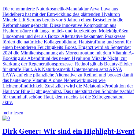
Die renommierte Naturkosmetik-Manufaktur Arya Laya aus
Heidelberg hat mit der Entwicklung des glättenden Hyaluron
Miracle Lift Serums bereits vor 5 Jahren einen Bestseller in die
Reformhäuser gebracht. Diese innovative Komposition aus
Hyaluronsäure mit lang-, mittel- und kurzkettigen Molekülgrößen,
Liposomen und der als Botox-Alternative bekannten Parakresse
fördert die natürliche Kollagenbildung, Hautstraffung und sorgt für
einen besonderen Feuchtigkeits-Boost. Ergänzt wird ab September
2024 die Mimikentspannung als Morgenroutine mit dem Vitamin A-
Boosting als Abendritual des neuen Hyaluron Miracle Night, zur
Stärkung der Regenerationsprozesse. Retinol gilt als Beauty-Elixier
für straffe Haut. Als Naturkosmetik-Unternehmen setzt ARYA
LAYA auf eine pflanzliche Alternative zu Retinol und boostet damit
das hauteigene Vitamin A ohne Nebenwirkungen wie
Lichtempfindlichkeit. Zusätzlich wird die Melatonin-Produktion der
Haut vor Blue Light geschützt. Das unterstützt den Schönheitsschlaf
für traumhaft schöne Haut, denn nachts ist die Zellregeneration
aktiv.
mehr lesen
Dirk Geuer: Wir sind ein Highlight-Event