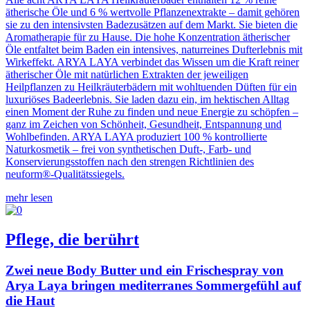
ätherische Öle und 6 % wertvolle Pflanzenextrakte – damit gehören
sie zu den intensivsten Badezusätzen auf dem Markt. Sie bieten die
Aromatherapie für zu Hause. Die hohe Konzentration ätherischer
Öle entfaltet beim Baden ein intensives, naturreines Dufterlebnis mit
Wirkeffekt. ARYA LAYA verbindet das Wissen um die Kraft reiner
ätherischer Öle mit natürlichen Extrakten der jeweiligen
Heilpflanzen zu Heilkräuterbädern mit wohltuenden Düften für ein
luxuriöses Badeerlebnis. Sie laden dazu ein, im hektischen Alltag
einen Moment der Ruhe zu finden und neue Energie zu schöpfen –
ganz im Zeichen von Schönheit, Gesundheit, Entspannung und
Wohlbefinden. ARYA LAYA produziert 100 % kontrollierte
Naturkosmetik – frei von synthetischen Duft-, Farb- und
Konservierungsstoffen nach den strengen Richtlinien des
neuform®-Qualitätssiegels.
mehr lesen
Pflege, die berührt
Zwei neue Body Butter und ein Frischespray von
Arya Laya bringen mediterranes Sommergefühl auf
die Haut