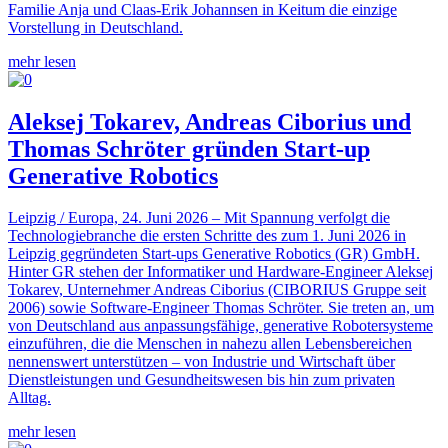
Familie Anja und Claas-Erik Johannsen in Keitum die einzige
Vorstellung in Deutschland.
mehr lesen
Aleksej Tokarev, Andreas Ciborius und
Thomas Schröter gründen Start-up
Generative Robotics
Leipzig / Europa, 24. Juni 2026 – Mit Spannung verfolgt die
Technologiebranche die ersten Schritte des zum 1. Juni 2026 in
Leipzig gegründeten Start-ups Generative Robotics (GR) GmbH.
Hinter GR stehen der Informatiker und Hardware-Engineer Aleksej
Tokarev, Unternehmer Andreas Ciborius (CIBORIUS Gruppe seit
2006) sowie Software-Engineer Thomas Schröter. Sie treten an, um
von Deutschland aus anpassungsfähige, generative Robotersysteme
einzuführen, die die Menschen in nahezu allen Lebensbereichen
nennenswert unterstützen – von Industrie und Wirtschaft über
Dienstleistungen und Gesundheitswesen bis hin zum privaten
Alltag.
mehr lesen