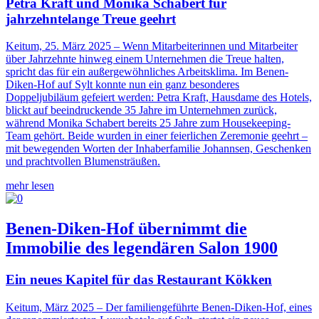
Petra Kraft und Monika Schabert für
jahrzehntelange Treue geehrt
Keitum, 25. März 2025 – Wenn Mitarbeiterinnen und Mitarbeiter
über Jahrzehnte hinweg einem Unternehmen die Treue halten,
spricht das für ein außergewöhnliches Arbeitsklima. Im Benen-
Diken-Hof auf Sylt konnte nun ein ganz besonderes
Doppeljubiläum gefeiert werden: Petra Kraft, Hausdame des Hotels,
blickt auf beeindruckende 35 Jahre im Unternehmen zurück,
während Monika Schabert bereits 25 Jahre zum Housekeeping-
Team gehört. Beide wurden in einer feierlichen Zeremonie geehrt –
mit bewegenden Worten der Inhaberfamilie Johannsen, Geschenken
und prachtvollen Blumensträußen.
mehr lesen
Benen-Diken-Hof übernimmt die
Immobilie des legendären Salon 1900
Ein neues Kapitel für das Restaurant Kökken
Keitum, März 2025 –
Der familiengeführte Benen-Diken-Hof, eines