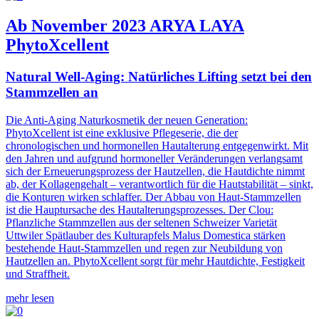
Ab November 2023 ARYA LAYA
PhytoXcellent
Natural Well-Aging: Natürliches Lifting setzt bei den
Stammzellen an
Die Anti-Aging Naturkosmetik der neuen Generation:
PhytoXcellent ist eine exklusive Pflegeserie, die der
chronologischen und hormonellen Hautalterung entgegenwirkt. Mit
den Jahren und aufgrund hormoneller Veränderungen verlangsamt
sich der Erneuerungsprozess der Hautzellen, die Hautdichte nimmt
ab, der Kollagengehalt – verantwortlich für die Hautstabilität – sinkt,
die Konturen wirken schlaffer. Der Abbau von Haut-Stammzellen
ist die Hauptursache des Hautalterungsprozesses. Der Clou:
Pflanzliche Stammzellen aus der seltenen Schweizer Varietät
Uttwiler Spätlauber des Kulturapfels Malus Domestica stärken
bestehende Haut-Stammzellen und regen zur Neubildung von
Hautzellen an. PhytoXcellent sorgt für mehr Hautdichte, Festigkeit
und Straffheit.
mehr lesen