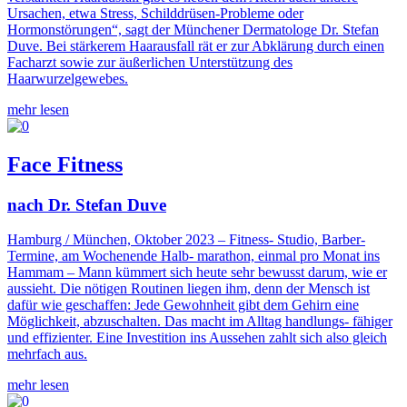
Ursachen, etwa Stress, Schilddrüsen-Probleme oder
Hormonstörungen“, sagt der Münchener Dermatologe Dr. Stefan
Duve. Bei stärkerem Haarausfall rät er zur Abklärung durch einen
Facharzt sowie zur äußerlichen Unterstützung des
Haarwurzelgewebes.
mehr lesen
Face Fitness
nach Dr. Stefan Duve
Hamburg / München, Oktober 2023 – Fitness- Studio, Barber-
Termine, am Wochenende Halb- marathon, einmal pro Monat ins
Hammam – Mann kümmert sich heute sehr bewusst darum, wie er
aussieht. Die nötigen Routinen liegen ihm, denn der Mensch ist
dafür wie geschaffen: Jede Gewohnheit gibt dem Gehirn eine
Möglichkeit, abzuschalten. Das macht im Alltag handlungs- fähiger
und effizienter. Eine Investition ins Aussehen zahlt sich also gleich
mehrfach aus.
mehr lesen