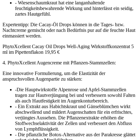
- Wiesenschaumkraut hat eine langanhaltende
feuchtigkeitsbewahrende Wirkung und hinterlässt ein seidig,
zartes Hautgefühl.
Expertentipp: Die Cacay-Öl Drops können in die Tages- bzw.
Nachtcreme gemischt oder nach Bedürfnis pur auf die feuchte Haut
einmassiert werden.
PhytoXcellent Cacay Oil Drops Well-Aging Wirkstoffkonzentrat 5
ml im Pipettenflakon 19,95 €
4. PhytoXcellent Augencreme mit Pflanzen-Stammzellen:
Eine innovative Formulierung, um die Elastizität der
anspruchsvollen Augenpartie zu stärken:
-Die Hauptwirkstoffe Alpenrose und Apfel-Stammzellen
tragen zur Hautverjüngung bei und verbessern sowohl Falten
als auch Hautfestigkeit im Augenkonturbereich.
- Ein Extrakt aus Habichtskraut und Gänseblümchen wirkt
abschwellend und mildert Augenschatten für ein erfrischtes,
verjüngtes Aussehen. Die Pflanzenextrakte erhöhen die
Stoffwechselaktivität der Zellen und verbessert den Abfluss
von Lymphflüssigkeit.
- Die pflanzliche Botox-Alternative aus der Parakresse glättet