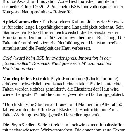
Bronze Award für Innovation Zone Best Ingredient auf der in-
cosmetics Global 2020. 2.Preis beim BSB Innovationspreis in der
Kategorie Naturprodukte – Rohstoffe
Apfel-Stammzellen:
Ein besonderer Kulturapfel aus der Schweiz
ist für seine lange Lagerfähigkeit und Langlebigkeit bekannt. Sein
Stammzellen-Extrakt fördert nachweislich die Lebensdauer der
Hautstammzellen und schützt vor umweltbedingter Belastung. Die
Faltentiefe wird reduziert, die Neubildung von Hautstammzellen
stimuliert und die Festigkeit der Haut verbessert.
Gold Award beim BSB Innovationspreis. Innovation in der
„Stammzellen“ Kosmetik. Nachgewiesene Wirksamkeit bei
Hautstammzellen
Mönchspfeffer-Extrakt:
Phyto-Endorphine (Glückshormone)
erhöhen nachweislich bereits nach einem Monat* die Hautdichte.
Falten werden sichtbar gemildert*, die Elastizität der Haut wird
wieder hergestellt* und die dünner gewordene Haut aufgepolstert.
*Durch klinische Studien an Frauen und Männern im Alter ab 50
Jahren wurden die Effekte auf Elastizität, Hautdichte und Anti-
Falten-Wirkung bestätigt (gemäß Herstellerangaben).
Die PhytoXcellent Serie ist reich an hochwirksamen Inhaltsstoffen
mit nachgewiesenen Wirkversprechen. Die angenehm zarte Textur