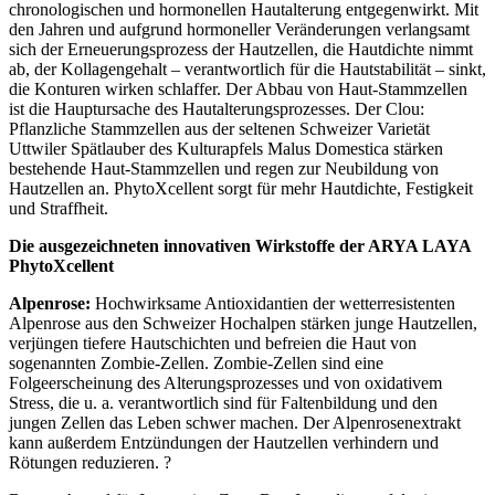
chronologischen und hormonellen Hautalterung entgegenwirkt. Mit
den Jahren und aufgrund hormoneller Veränderungen verlangsamt
sich der Erneuerungsprozess der Hautzellen, die Hautdichte nimmt
ab, der Kollagengehalt – verantwortlich für die Hautstabilität – sinkt,
die Konturen wirken schlaffer. Der Abbau von Haut-Stammzellen
ist die Hauptursache des Hautalterungsprozesses. Der Clou:
Pflanzliche Stammzellen aus der seltenen Schweizer Varietät
Uttwiler Spätlauber des Kulturapfels Malus Domestica stärken
bestehende Haut-Stammzellen und regen zur Neubildung von
Hautzellen an. PhytoXcellent sorgt für mehr Hautdichte, Festigkeit
und Straffheit.
Die ausgezeichneten innovativen Wirkstoffe der ARYA LAYA
PhytoXcellent
Alpenrose:
Hochwirksame Antioxidantien der wetterresistenten
Alpenrose aus den Schweizer Hochalpen stärken junge Hautzellen,
verjüngen tiefere Hautschichten und befreien die Haut von
sogenannten Zombie-Zellen. Zombie-Zellen sind eine
Folgeerscheinung des Alterungsprozesses und von oxidativem
Stress, die u. a. verantwortlich sind für Faltenbildung und den
jungen Zellen das Leben schwer machen. Der Alpenrosenextrakt
kann außerdem Entzündungen der Hautzellen verhindern und
Rötungen reduzieren. ?