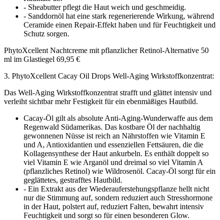
- Sheabutter pflegt die Haut weich und geschmeidig.
- Sanddornöl hat eine stark regenerierende Wirkung, während
Ceramide einen Repair-Effekt haben und für Feuchtigkeit und
Schutz sorgen.
PhytoXcellent Nachtcreme mit pflanzlicher Retinol-Alternative 50
ml im Glastiegel 69,95 €
3. PhytoXcellent Cacay Oil Drops Well-Aging Wirkstoffkonzentrat:
Das Well-Aging Wirkstoffkonzentrat strafft und glättet intensiv und
verleiht sichtbar mehr Festigkeit für ein ebenmäßiges Hautbild.
Cacay-Öl gilt als absolute Anti-Aging-Wunderwaffe aus dem
Regenwald Südamerikas. Das kostbare Öl der nachhaltig
gewonnenen Nüsse ist reich an Nährstoffen wie Vitamin E
und A, Antioxidantien und essenziellen Fettsäuren, die die
Kollagensynthese der Haut ankurbeln. Es enthält doppelt so
viel Vitamin E wie Arganöl und dreimal so viel Vitamin A
(pflanzliches Retinol) wie Wildrosenöl. Cacay-Öl sorgt für ein
geglättetes, gestrafftes Hautbild.
- Ein Extrakt aus der Wiederauferstehungspflanze hellt nicht
nur die Stimmung auf, sondern reduziert auch Stresshormone
in der Haut, polstert auf, reduziert Falten, bewahrt intensiv
Feuchtigkeit und sorgt so für einen besonderen Glow.