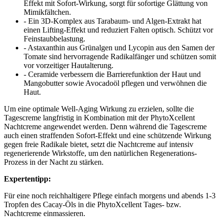
Effekt mit Sofort-Wirkung, sorgt für sofortige Glättung von
Mimikfältchen.
- Ein 3D-Komplex aus Tarabaum- und Algen-Extrakt hat
einen Lifting-Effekt und reduziert Falten optisch. Schützt vor
Feinstaubbelastung.
- Astaxanthin aus Grünalgen und Lycopin aus den Samen der
Tomate sind hervorragende Radikalfänger und schützen somit
vor vorzeitiger Hautalterung.
- Ceramide verbessern die Barrierefunktion der Haut und
Mangobutter sowie Avocadoöl pflegen und verwöhnen die
Haut.
Um eine optimale Well-Aging Wirkung zu erzielen, sollte die
Tagescreme langfristig in Kombination mit der PhytoXcellent
Nachtcreme angewendet werden. Denn während die Tagescreme
auch einen straffenden Sofort-Effekt und eine schützende Wirkung
gegen freie Radikale bietet, setzt die Nachtcreme auf intensiv
regenerierende Wirkstoffe, um den natürlichen Regenerations-
Prozess in der Nacht zu stärken.
Expertentipp:
Für eine noch reichhaltigere Pflege einfach morgens und abends 1-3
Tropfen des Cacay-Öls in die PhytoXcellent Tages- bzw.
Nachtcreme einmassieren.