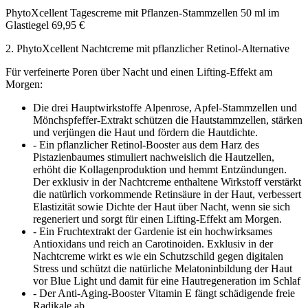
PhytoXcellent Tagescreme mit Pflanzen-Stammzellen 50 ml im
Glastiegel 69,95 €
2. PhytoXcellent Nachtcreme mit pflanzlicher Retinol-Alternative
Für verfeinerte Poren über Nacht und einen Lifting-Effekt am
Morgen:
Die drei Hauptwirkstoffe Alpenrose, Apfel-Stammzellen und
Mönchspfeffer-Extrakt schützen die Hautstammzellen, stärken
und verjüngen die Haut und fördern die Hautdichte.
- Ein pflanzlicher Retinol-Booster aus dem Harz des
Pistazienbaumes stimuliert nachweislich die Hautzellen,
erhöht die Kollagenproduktion und hemmt Entzündungen.
Der exklusiv in der Nachtcreme enthaltene Wirkstoff verstärkt
die natürlich vorkommende Retinsäure in der Haut, verbessert
Elastizität sowie Dichte der Haut über Nacht, wenn sie sich
regeneriert und sorgt für einen Lifting-Effekt am Morgen.
- Ein Fruchtextrakt der Gardenie ist ein hochwirksames
Antioxidans und reich an Carotinoiden. Exklusiv in der
Nachtcreme wirkt es wie ein Schutzschild gegen digitalen
Stress und schützt die natürliche Melatoninbildung der Haut
vor Blue Light und damit für eine Hautregeneration im Schlaf
- Der Anti-Aging-Booster Vitamin E fängt schädigende freie
Radikale ab.