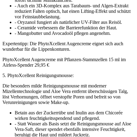
sofort sichtbar Mimikfältchen.
- Auch ein 3D-Komplex aus Tarabaum- und Algen-Extrakt
reduziert Falten optisch, hat einen Lifting-Effekt und schützt
vor Feinstaubbelastung.
- Oryzanol fungiert als natürlicher UV-Filter aus Reisöl.
- Ceramide verbessern die Barrierefunktion der Haut.
- Mangobutter und Avocadoöl pflegen angenehm.
Expertentipp: Die PhytoXcellent Augencreme eignet sich auch
wunderbar für die Lippenkonturen.
PhytoXcellent Augencreme mit Pflanzen-Stammzellen 15 ml im
Airless-Spender 29,95 €
5. PhytoXcellent Reinigungsmousse:
Die besonders milde Reinigungsmousse mit moderner
Mizellentechnologie und Aloe Vera entfernt überschüssigen Talg,
löst Verhornungen, öffnet verstopfte Poren und befreit so von
Verunreinigungen sowie Make-up.
Betain aus der Zuckerrübe und Inulin aus dem Chicorée
wirken feuchtigkeitsspendend und pflegend.
- Statt Wasser als Basis setzt die Reinigungsmousse auf Aloe
Vera-Saft, dieser spendet ebenfalls intensive Feuchtigkeit,
beruhigt die Haut und mildert Juckreiz.