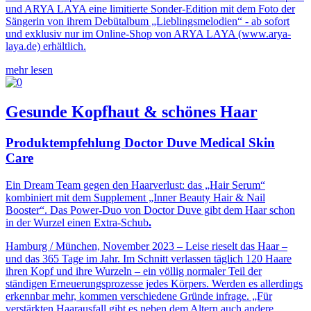
und ARYA LAYA eine limitierte Sonder-Edition mit dem Foto der
Sängerin von ihrem Debütalbum „Lieblingsmelodien“ - ab sofort
und exklusiv nur im Online-Shop von ARYA LAYA (www.arya-
laya.de) erhältlich.
mehr lesen
Gesunde Kopfhaut & schönes Haar
Produktempfehlung Doctor Duve Medical Skin
Care
Ein Dream Team gegen den Haarverlust: das „Hair Serum“
kombiniert mit dem Supplement „Inner Beauty Hair & Nail
Booster“. Das Power-Duo von Doctor Duve gibt dem Haar schon
in der Wurzel einen Extra-Schub
.
Hamburg / München, November 2023 – Leise rieselt das Haar –
und das 365 Tage im Jahr. Im Schnitt verlassen täglich 120 Haare
ihren Kopf und ihre Wurzeln – ein völlig normaler Teil der
ständigen Erneuerungsprozesse jedes Körpers. Werden es allerdings
erkennbar mehr, kommen verschiedene Gründe infrage. „Für
verstärkten Haarausfall gibt es neben dem Altern auch andere