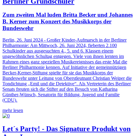
Berliner Grundschüler
Zum zweiten Mal luden Britta Becker und Johannes
B. Kerner zum Konzert des Musikkorps der
Bundeswehr
Berlin, 26. Juni 2024 - Großer Kinder-Aufmarsch in der Berliner
Philharmonie: Am Mittwoch, 26. Juni 2024, fieberten 2.100
Schulkinder aus ausgesuchten 4., 5. und 6. Klassen einem
ungewöhnlichen Schultag entgegen. Viele von ihnen lernten im
Rahmen eines ganz speziellen Musikereignisses das erste Mal die
Berliner Philharmonie kennen. Auf Initiative der gemeinnützigen
Becker-Kerner-Stiftung spielte für sie das Musikkorps der
Bundeswehr unter Leitung von Oberstleutnant Christian Weiper die
Tondichtung „Emil und die Detektive“. Als Vertreterin des Berliner
Senats freuten sich die Stifter auf den Besuch von Katharina
Günther-Wünsch, Senatorin für Bildung, Jugend und Familie
(CDU).
mehr lesen
Let´s Party! - Das Signature Produkt von