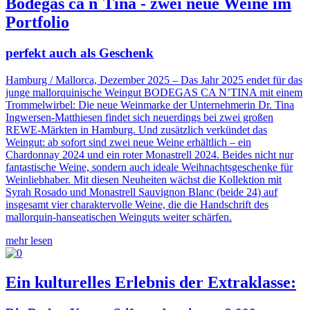
Bodegas ca n´Tina - zwei neue Weine im
Portfolio
perfekt auch als Geschenk
Hamburg / Mallorca, Dezember 2025 – Das Jahr 2025 endet für das
junge mallorquinische Weingut BODEGAS CA N’TINA mit einem
Trommelwirbel: Die neue Weinmarke der Unternehmerin Dr. Tina
Ingwersen-Matthiesen findet sich neuerdings bei zwei großen
REWE-Märkten in Hamburg. Und zusätzlich verkündet das
Weingut: ab sofort sind zwei neue Weine erhältlich – ein
Chardonnay 2024 und ein roter Monastrell 2024. Beides nicht nur
fantastische Weine, sondern auch ideale Weihnachtsgeschenke für
Weinliebhaber. Mit diesen Neuheiten wächst die Kollektion mit
Syrah Rosado und Monastrell Sauvignon Blanc (beide 24) auf
insgesamt vier charaktervolle Weine, die die Handschrift des
mallorquin-hanseatischen Weinguts weiter schärfen.
mehr lesen
Ein kulturelles Erlebnis der Extraklasse: