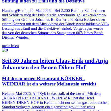
Stiftung luden zu Emil und die Detektive
Hamburg/Berlin, 29. Mai 2026
–
Bei 2.200 Berliner Schülerinnen
und Schülern stieg der Puls, als die gemeinnützige Becker-Kerner-
Stiftung der Gründer Johannes B. Kerner und Britta Becker sie zu
einem Konzert mit dem Musikkorps der Bundeswehr inklusive VIP-
Lesung aus „Emil und die Detektive“ einlud. Vorgetragen wurde
das von der deutschen Stimme des Staragenten 007-James Bond:
Dietmar Wunder.
mehr lesen
Seit 30 Jahren leiten Claas-Erik und Anja
Johannsen den Benen-Diken-Hof
Mit ihrem neuen Restaurant KÖKKEN .
WEINBAR ist ein weiterer Meilenstein erreicht
Keitum, Mai 2026. Auf Sylt ist das „talk of the town“: Mit dem
„KÖKKEN RESTAURANT . WEINBAR“ hat das Hotel
BENEN-DIKEN-HOF in Keitum nicht nur seinen gastronomischen
Standort verlagert, sondern ein eigenständiges kulinarisches