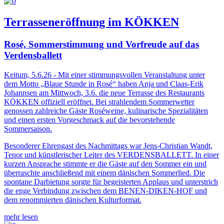
Terrasseneröffnung im KÖKKEN
Rosé, Sommerstimmung und Vorfreude auf das
Verdensballett
Keitum, 5.6.26 - Mit einer stimmungsvollen Veranstaltung unter
dem Motto „Blaue Stunde in Rosé“ haben Anja und Claas-Erik
Johannsen am Mittwoch, 3.6. die neue Terrasse des Restaurants
KÖKKEN offiziell eröffnet. Bei strahlendem Sommerwetter
genossen zahlreiche Gäste Roséweine, kulinarische Spezialitäten
und einen ersten Vorgeschmack auf die bevorstehende
Sommersaison.
Besonderer Ehrengast des Nachmittags war Jens-Christian Wandt,
Tenor und künstlerischer Leiter des VERDENSBALLETT. In einer
kurzen Ansprache stimmte er die Gäste auf den Sommer ein und
überraschte anschließend mit einem dänischen Sommerlied. Die
spontane Darbietung sorgte für begeisterten Applaus und unterstrich
die enge Verbindung zwischen dem BENEN-DIKEN-HOF und
dem renommierten dänischen Kulturformat.
mehr lesen