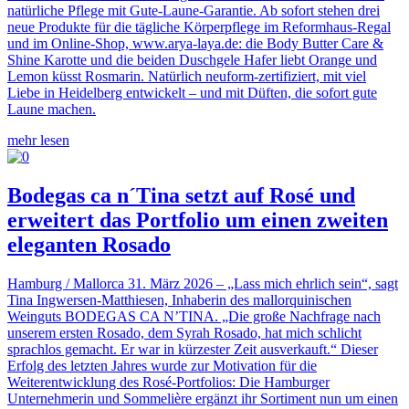
natürliche Pflege mit Gute-Laune-Garantie. Ab sofort stehen drei
neue Produkte für die tägliche Körperpflege im Reformhaus-Regal
und im Online-Shop, www.arya-laya.de: die Body Butter Care &
Shine Karotte und die beiden Duschgele Hafer liebt Orange und
Lemon küsst Rosmarin. Natürlich neuform-zertifiziert, mit viel
Liebe in Heidelberg entwickelt – und mit Düften, die sofort gute
Laune machen.
mehr lesen
Bodegas ca n´Tina setzt auf Rosé und
erweitert das Portfolio um einen zweiten
eleganten Rosado
Hamburg / Mallorca 31. März 2026 – „Lass mich ehrlich sein“, sagt
Tina Ingwersen-Matthiesen, Inhaberin des mallorquinischen
Weinguts BODEGAS CA N’TINA. „Die große Nachfrage nach
unserem ersten Rosado, dem Syrah Rosado, hat mich schlicht
sprachlos gemacht. Er war in kürzester Zeit ausverkauft.“ Dieser
Erfolg des letzten Jahres wurde zur Motivation für die
Weiterentwicklung des Rosé-Portfolios: Die Hamburger
Unternehmerin und Sommelière ergänzt ihr Sortiment nun um einen