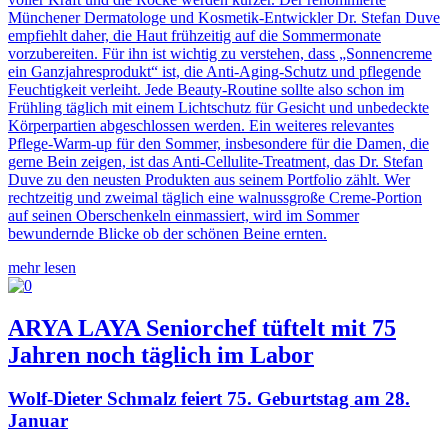
Münchener Dermatologe und Kosmetik-Entwickler Dr. Stefan Duve
empfiehlt daher, die Haut frühzeitig auf die Sommermonate
vorzubereiten. Für ihn ist wichtig zu verstehen, dass „Sonnencreme
ein Ganzjahresprodukt“ ist, die Anti-Aging-Schutz und pflegende
Feuchtigkeit verleiht. Jede Beauty-Routine sollte also schon im
Frühling täglich mit einem Lichtschutz für Gesicht und unbedeckte
Körperpartien abgeschlossen werden. Ein weiteres relevantes
Pflege-Warm-up für den Sommer, insbesondere für die Damen, die
gerne Bein zeigen, ist das Anti-Cellulite-Treatment, das Dr. Stefan
Duve zu den neusten Produkten aus seinem Portfolio zählt. Wer
rechtzeitig und zweimal täglich eine walnussgroße Creme-Portion
auf seinen Oberschenkeln einmassiert, wird im Sommer
bewundernde Blicke ob der schönen Beine ernten.
mehr lesen
ARYA LAYA Seniorchef tüftelt mit 75
Jahren noch täglich im Labor
Wolf-Dieter Schmalz feiert 75. Geburtstag am 28.
Januar