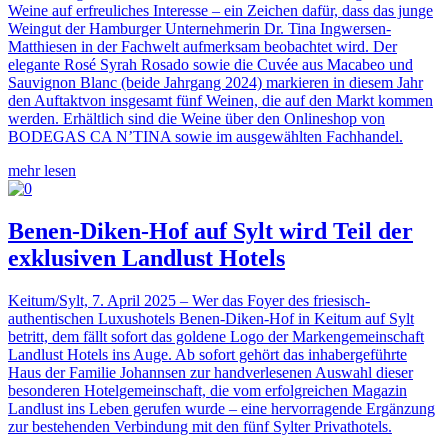
Weine auf erfreuliches Interesse – ein Zeichen dafür, dass das junge
Weingut der Hamburger Unternehmerin Dr. Tina Ingwersen-
Matthiesen in der Fachwelt aufmerksam beobachtet wird. Der
elegante Rosé Syrah Rosado sowie die Cuvée aus Macabeo und
Sauvignon Blanc (beide Jahrgang 2024) markieren in diesem Jahr
den Auftaktvon insgesamt fünf Weinen, die auf den Markt kommen
werden. Erhältlich sind die Weine über den Onlineshop von
BODEGAS CA N’TINA sowie im ausgewählten Fachhandel.
mehr lesen
Benen-Diken-Hof auf Sylt wird Teil der
exklusiven Landlust Hotels
Keitum/Sylt, 7. April 2025 – Wer das Foyer des friesisch-
authentischen Luxushotels Benen-Diken-Hof in Keitum auf Sylt
betritt, dem fällt sofort das goldene Logo der Markengemeinschaft
Landlust Hotels ins Auge. Ab sofort gehört das inhabergeführte
Haus der Familie Johannsen zur handverlesenen Auswahl dieser
besonderen Hotelgemeinschaft, die vom erfolgreichen Magazin
Landlust ins Leben gerufen wurde – eine hervorragende Ergänzung
zur bestehenden Verbindung mit den fünf Sylter Privathotels.