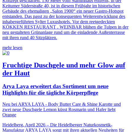
Konzept geschaffen. 150 Meter vom Stammhaus entfernt, in der
Keitumer Süderstraße 40, ist in diesem Frühjahr im historischen
Gebäude des ehemaligen „Salon 1900“ ein neuer Gastro-Hotspot
entstanden. Das passt zu der konsequenten Weiterentwicklung des
inhabergeführten Sylter Luxushotels. Vor dem reetgedeckten
KÖKKEN RESTAURANT . WEINBAR blühen die Tulpen in der
neu gestalteten Grünanlage rund um die einladende Außenterrasse
mit ihren rund 40 Sitzplätzen.
mehr lesen
Fruchtige Duschgele und mehr Glow auf
der Haut
Arya Laya erweitert das Sortiment um neue
Highlights für die tägliche Körperpflege
Neu bei ARYA LAYA - Body Butter Care & Shine Karotte und
zwei neue Duschgele Lemon küsst Rosmarin und Hafer liebt
Orange
Heidelberg, April 2026 – Die Heidelberger Naturkosmetik-
Manufaktur ARYA LAYA sorgt mit ihren aktuellen Neuheiten für