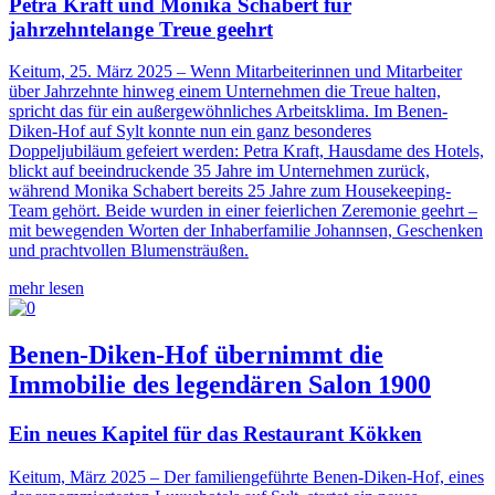
Petra Kraft und Monika Schabert für
jahrzehntelange Treue geehrt
Keitum, 25. März 2025 – Wenn Mitarbeiterinnen und Mitarbeiter
über Jahrzehnte hinweg einem Unternehmen die Treue halten,
spricht das für ein außergewöhnliches Arbeitsklima. Im Benen-
Diken-Hof auf Sylt konnte nun ein ganz besonderes
Doppeljubiläum gefeiert werden: Petra Kraft, Hausdame des Hotels,
blickt auf beeindruckende 35 Jahre im Unternehmen zurück,
während Monika Schabert bereits 25 Jahre zum Housekeeping-
Team gehört. Beide wurden in einer feierlichen Zeremonie geehrt –
mit bewegenden Worten der Inhaberfamilie Johannsen, Geschenken
und prachtvollen Blumensträußen.
mehr lesen
Benen-Diken-Hof übernimmt die
Immobilie des legendären Salon 1900
Ein neues Kapitel für das Restaurant Kökken
Keitum, März 2025 –
Der familiengeführte Benen-Diken-Hof, eines