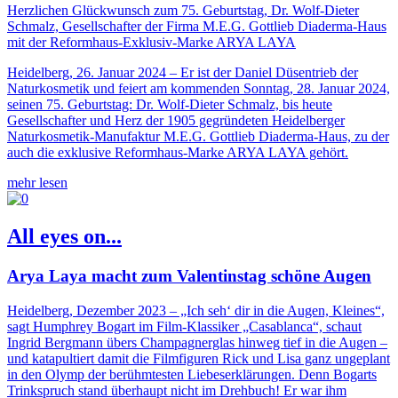
Herzlichen Glückwunsch zum 75. Geburtstag, Dr. Wolf-Dieter
Schmalz, Gesellschafter der Firma M.E.G. Gottlieb Diaderma-Haus
mit der Reformhaus-Exklusiv-Marke ARYA LAYA
Heidelberg, 26. Januar 2024 – Er ist der Daniel Düsentrieb der
Naturkosmetik und feiert am kommenden Sonntag, 28. Januar 2024,
seinen 75. Geburtstag: Dr. Wolf-Dieter Schmalz, bis heute
Gesellschafter und Herz der 1905 gegründeten Heidelberger
Naturkosmetik-Manufaktur M.E.G. Gottlieb Diaderma-Haus, zu der
auch die exklusive Reformhaus-Marke ARYA LAYA gehört.
mehr lesen
All eyes on...
Arya Laya macht zum Valentinstag schöne Augen
Heidelberg, Dezember 2023 – „Ich seh‘ dir in die Augen, Kleines“,
sagt Humphrey Bogart im Film-Klassiker „Casablanca“, schaut
Ingrid Bergmann übers Champagnerglas hinweg tief in die Augen –
und katapultiert damit die Filmfiguren Rick und Lisa ganz ungeplant
in den Olymp der berühmtesten Liebeserklärungen. Denn Bogarts
Trinkspruch stand überhaupt nicht im Drehbuch! Er war ihm