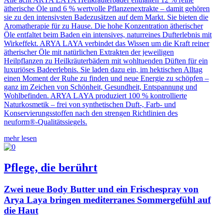
ätherische Öle und 6 % wertvolle Pflanzenextrakte – damit gehören
sie zu den intensivsten Badezusätzen auf dem Markt. Sie bieten die
Aromatherapie für zu Hause. Die hohe Konzentration ätherischer
Öle entfaltet beim Baden ein intensives, naturreines Dufterlebnis mit
Wirkeffekt. ARYA LAYA verbindet das Wissen um die Kraft reiner
ätherischer Öle mit natürlichen Extrakten der jeweiligen
Heilpflanzen zu Heilkräuterbädern mit wohltuenden Düften für ein
luxuriöses Badeerlebnis. Sie laden dazu ein, im hektischen Alltag
einen Moment der Ruhe zu finden und neue Energie zu schöpfen –
ganz im Zeichen von Schönheit, Gesundheit, Entspannung und
Wohlbefinden. ARYA LAYA produziert 100 % kontrollierte
Naturkosmetik – frei von synthetischen Duft-, Farb- und
Konservierungsstoffen nach den strengen Richtlinien des
neuform®-Qualitätssiegels.
mehr lesen
Pflege, die berührt
Zwei neue Body Butter und ein Frischespray von
Arya Laya bringen mediterranes Sommergefühl auf
die Haut