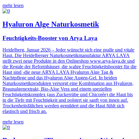
mehr lesen
Hyaluron Alge Naturkosmetik
Feuchtigkeits-Booster von Arya Laya
Heidelberg, Januar 2026 – Jeder wünscht sich eine pralle und vitale
Haut. Die Heidelberger Naturkosmetikmanufaktur ARYA LAYA
stellt zwei neue Produkte in den Onlineshop www.arya-laya.de und
die Regale der Reformhäuser, die wahre Feuchtigkeitsbooster für die
Haut sind -die neue ARYA LAYA Hyaluron Alge Tag &
Nachtpflege und das Hyaluron Alge Augen-Gel. In beiden
Naturkosmetikprodukten versorgt eine Kombination aus Hyaluron,
Braunalgenextrakt, Bio-Aloe Vera und einem speziellen
Feuchtigkeitskomplex (aus Zuckerrübe und Chicorée) die Haut bis
in die Tiefe mit Feuchtigkeit und polstert sie sanft von innen auf.
Trockenheitsfältchen werden gemildert und die Haut fühlt sich
elastisch und frisch an.
mehr lesen