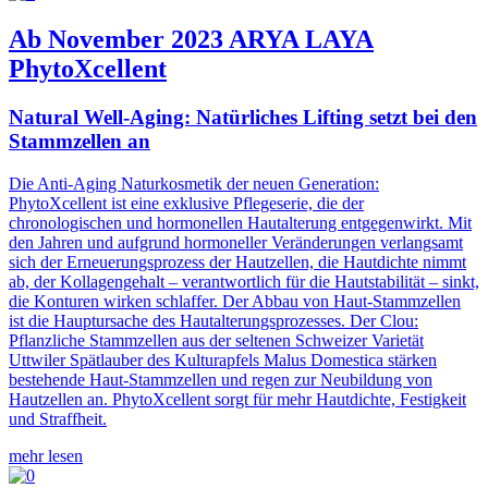
Ab November 2023 ARYA LAYA
PhytoXcellent
Natural Well-Aging: Natürliches Lifting setzt bei den
Stammzellen an
Die Anti-Aging Naturkosmetik der neuen Generation:
PhytoXcellent ist eine exklusive Pflegeserie, die der
chronologischen und hormonellen Hautalterung entgegenwirkt. Mit
den Jahren und aufgrund hormoneller Veränderungen verlangsamt
sich der Erneuerungsprozess der Hautzellen, die Hautdichte nimmt
ab, der Kollagengehalt – verantwortlich für die Hautstabilität – sinkt,
die Konturen wirken schlaffer. Der Abbau von Haut-Stammzellen
ist die Hauptursache des Hautalterungsprozesses. Der Clou:
Pflanzliche Stammzellen aus der seltenen Schweizer Varietät
Uttwiler Spätlauber des Kulturapfels Malus Domestica stärken
bestehende Haut-Stammzellen und regen zur Neubildung von
Hautzellen an. PhytoXcellent sorgt für mehr Hautdichte, Festigkeit
und Straffheit.
mehr lesen