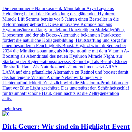
Die renommierte Naturkosmetik-Manufaktur Arya Laya aus
Heidelberg hat mit der Entwicklung des glättenden Hyaluron
Miracle Lift Serums bereits vor 5 Jahren einen Bestseller in die
Reformhäuser gebracht. Diese innovative Komposition aus
Hyaluronsäure mit lang-, mittel- und kurzkettigen Molekülgrößen,
Liposomen und der als Botox-Alternative bekannten Parakresse
fördert die natürliche Kollagenbildung, Hautstraffung und sorgt für
einen besonderen Feuchtigkeits-Boost. Ergänzt wird ab September
2024 die Mimikentspannung als Morgenroutine mit dem Vitamin A-
Boosting als Abendritual des neuen Hyaluron Miracle Night, zur
Stärkung der Regenerationsprozesse. Retinol gilt als Beauty-Elixier
für straffe Haut. Als Naturkosmetik-Unternehmen setzt ARYA
LAYA auf eine pflanzliche Alternative zu Retinol und boostet damit
das hauteigene Vitamin A ohne Nebenwirkungen wie
Lichtempfindlichkeit. Zusätzlich wird die Melatonin-Produktion der
Haut vor Blue Light geschützt. Das unterstützt den Schönheitsschlaf
für traumhaft schöne Haut, denn nachts ist die Zellregeneration
aktiv.
mehr lesen
Dirk Geuer: Wir sind ein Highlight-Event