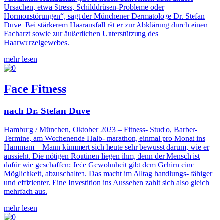
Ursachen, etwa Stress, Schilddrüsen-Probleme oder
Hormonstörungen“, sagt der Münchener Dermatologe Dr. Stefan
Duve. Bei stärkerem Haarausfall rät er zur Abklärung durch einen
Facharzt sowie zur äußerlichen Unterstützung des
Haarwurzelgewebes.
mehr lesen
Face Fitness
nach Dr. Stefan Duve
Hamburg / München, Oktober 2023 – Fitness- Studio, Barber-
Termine, am Wochenende Halb- marathon, einmal pro Monat ins
Hammam – Mann kümmert sich heute sehr bewusst darum, wie er
aussieht. Die nötigen Routinen liegen ihm, denn der Mensch ist
dafür wie geschaffen: Jede Gewohnheit gibt dem Gehirn eine
Möglichkeit, abzuschalten. Das macht im Alltag handlungs- fähiger
und effizienter. Eine Investition ins Aussehen zahlt sich also gleich
mehrfach aus.
mehr lesen