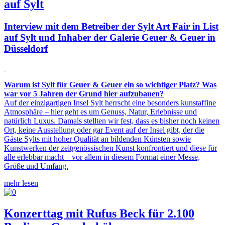
auf Sylt
Interview mit dem Betreiber der Sylt Art Fair in List
auf Sylt und Inhaber der Galerie Geuer & Geuer in
Düsseldorf
Warum ist Sylt für Geuer & Geuer ein so wichtiger Platz? Was
war vor 5 Jahren der Grund hier aufzubauen?
Auf der einzigartigen Insel Sylt herrscht eine besonders kunstaffine
Atmosphäre – hier geht es um Genuss, Natur, Erlebnisse und
natürlich Luxus. Damals stellten wir fest, dass es bisher noch keinen
Ort, keine Ausstellung oder gar Event auf der Insel gibt, der die
Gäste Sylts mit hoher Qualität an bildenden Künsten sowie
Kunstwerken der zeitgenössischen Kunst konfrontiert und diese für
alle erlebbar macht – vor allem in diesem Format einer Messe,
Größe und Umfang.
mehr lesen
Konzerttag mit Rufus Beck für 2.100