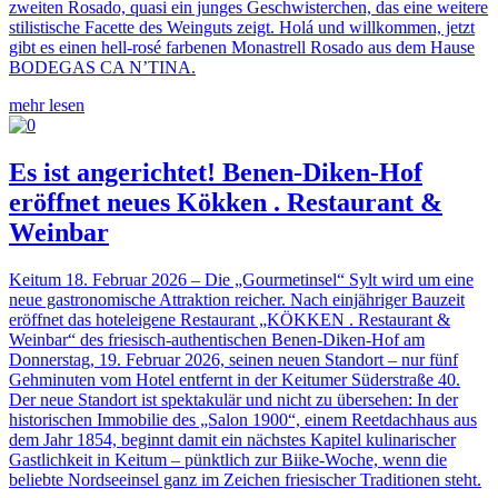
zweiten Rosado, quasi ein junges Geschwisterchen, das eine weitere
stilistische Facette des Weinguts zeigt. Holá und willkommen, jetzt
gibt es einen hell-rosé farbenen Monastrell Rosado aus dem Hause
BODEGAS CA N’TINA.
mehr lesen
Es ist angerichtet! Benen-Diken-Hof
eröffnet neues Kökken . Restaurant &
Weinbar
Keitum 18. Februar 2026 – Die „Gourmetinsel“ Sylt wird um eine
neue gastronomische Attraktion reicher. Nach einjähriger Bauzeit
eröffnet das hoteleigene Restaurant „KÖKKEN . Restaurant &
Weinbar“ des friesisch-authentischen Benen-Diken-Hof am
Donnerstag, 19. Februar 2026, seinen neuen Standort – nur fünf
Gehminuten vom Hotel entfernt in der Keitumer Süderstraße 40.
Der neue Standort ist spektakulär und nicht zu übersehen: In der
historischen Immobilie des „Salon 1900“, einem Reetdachhaus aus
dem Jahr 1854, beginnt damit ein nächstes Kapitel kulinarischer
Gastlichkeit in Keitum – pünktlich zur Biike-Woche, wenn die
beliebte Nordseeinsel ganz im Zeichen friesischer Traditionen steht.