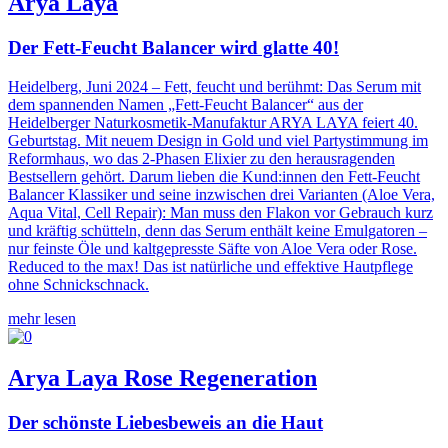
Arya Laya
Der Fett-Feucht Balancer wird glatte 40!
Heidelberg, Juni 2024 – Fett, feucht und berühmt: Das Serum mit
dem spannenden Namen „Fett-Feucht Balancer“ aus der
Heidelberger Naturkosmetik-Manufaktur ARYA LAYA feiert 40.
Geburtstag. Mit neuem Design in Gold und viel Partystimmung im
Reformhaus, wo das 2-Phasen Elixier zu den herausragenden
Bestsellern gehört. Darum lieben die Kund:innen den Fett-Feucht
Balancer Klassiker und seine inzwischen drei Varianten (Aloe Vera,
Aqua Vital, Cell Repair): Man muss den Flakon vor Gebrauch kurz
und kräftig schütteln, denn das Serum enthält keine Emulgatoren –
nur feinste Öle und kaltgepresste Säfte von Aloe Vera oder Rose.
Reduced to the max! Das ist natürliche und effektive Hautpflege
ohne Schnickschnack.
mehr lesen
Arya Laya Rose Regeneration
Der schönste Liebesbeweis an die Haut