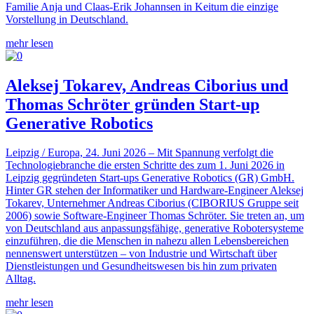
Familie Anja und Claas-Erik Johannsen in Keitum die einzige
Vorstellung in Deutschland.
mehr lesen
Aleksej Tokarev, Andreas Ciborius und
Thomas Schröter gründen Start-up
Generative Robotics
Leipzig / Europa, 24. Juni 2026 – Mit Spannung verfolgt die
Technologiebranche die ersten Schritte des zum 1. Juni 2026 in
Leipzig gegründeten Start-ups Generative Robotics (GR) GmbH.
Hinter GR stehen der Informatiker und Hardware-Engineer Aleksej
Tokarev, Unternehmer Andreas Ciborius (CIBORIUS Gruppe seit
2006) sowie Software-Engineer Thomas Schröter. Sie treten an, um
von Deutschland aus anpassungsfähige, generative Robotersysteme
einzuführen, die die Menschen in nahezu allen Lebensbereichen
nennenswert unterstützen – von Industrie und Wirtschaft über
Dienstleistungen und Gesundheitswesen bis hin zum privaten
Alltag.
mehr lesen