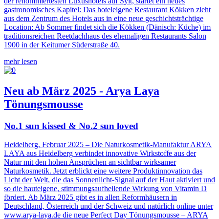
der renommiertesten Luxushotels auf Sylt, startet ein neues
gastronomisches Kapitel: Das hoteleigene Restaurant Kökken zieht
aus dem Zentrum des Hotels aus in eine neue geschichtsträchtige
Location: Ab Sommer findet sich die Kökken (Dänisch: Küche) im
traditionsreichen Reetdachhaus des ehemaligen Restaurants Salon
1900 in der Keitumer Süderstraße 40.
mehr lesen
Neu ab März 2025 - Arya Laya
Tönungsmousse
No.1 sun kissed & No.2 sun loved
Heidelberg, Februar 2025 – Die Naturkosmetik-Manufaktur ARYA
LAYA aus Heidelberg verbindet innovative Wirkstoffe aus der
Natur mit den hohen Ansprüchen an sichtbar wirksamer
Naturkosmetik. Jetzt erblickt eine weitere Produktinnovation das
Licht der Welt, die das Sonnenlicht-Signal auf der Haut aktiviert und
so die hauteigene, stimmungsaufhellende Wirkung von Vitamin D
fördert. Ab März 2025 gibt es in allen Reformhäusern in
Deutschland, Österreich und der Schweiz und natürlich online unter
www.arya-laya.de die neue Perfect Day Tönungsmousse – ARYA