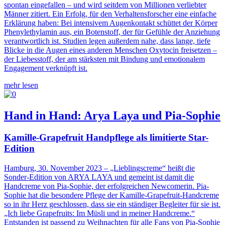
spontan eingefallen – und wird seitdem von Millionen verliebter
Männer zitiert. Ein Erfolg, für den Verhaltensforscher eine einfache
Erklärung haben: Bei intensivem Augenkontakt schüttet der Körper
Phenylethylamin aus, ein Botenstoff, der für Gefühle der Anziehung
verantwortlich ist. Studien legen außerdem nahe, dass lange, tiefe
Blicke in die Augen eines anderen Menschen Oxytocin freisetzen –
der Liebesstoff, der am stärksten mit Bindung und emotionalem
Engagement verknüpft ist.
mehr lesen
Hand in Hand: Arya Laya und Pia-Sophie
Kamille-Grapefruit Handpflege als limitierte Star-
Edition
Hamburg, 30. November 2023
– „Lieblingscreme“ heißt die
Sonder-Edition von ARYA LAYA und gemeint ist damit die
Handcreme von Pia-Sophie, der erfolgreichen Newcomerin. Pia-
Sophie hat die besondere Pflege der Kamille-Grapefruit-Handcreme
so in ihr Herz geschlossen, dass sie ein ständiger Begleiter für sie ist.
„Ich liebe Grapefruits: Im Müsli und in meiner Handcreme.“
Entstanden ist passend zu Weihnachten für alle Fans von Pia-Sophie