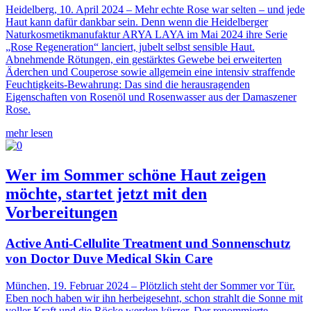
Heidelberg, 10. April 2024 – Mehr echte Rose war selten – und jede
Haut kann dafür dankbar sein. Denn wenn die Heidelberger
Naturkosmetikmanufaktur ARYA LAYA im Mai 2024 ihre Serie
„Rose Regeneration“ lanciert, jubelt selbst sensible Haut.
Abnehmende Rötungen, ein gestärktes Gewebe bei erweiterten
Äderchen und Couperose sowie allgemein eine intensiv straffende
Feuchtigkeits-Bewahrung: Das sind die herausragenden
Eigenschaften von Rosenöl und Rosenwasser aus der Damaszener
Rose.
mehr lesen
Wer im Sommer schöne Haut zeigen
möchte, startet jetzt mit den
Vorbereitungen
Active Anti-Cellulite Treatment und Sonnenschutz
von Doctor Duve Medical Skin Care
München, 19. Februar 2024 – Plötzlich steht der Sommer vor Tür.
Eben noch haben wir ihn herbeigesehnt, schon strahlt die Sonne mit
voller Kraft und die Röcke werden kürzer. Der renommierte