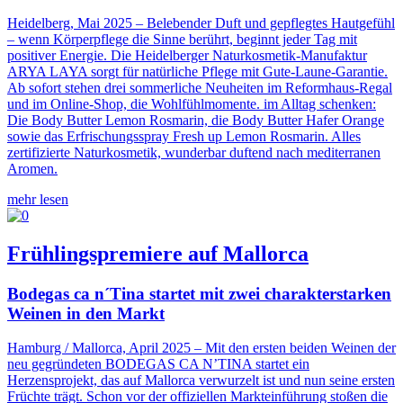
Heidelberg, Mai 2025 – Belebender Duft und gepflegtes Hautgefühl
– wenn Körperpflege die Sinne berührt, beginnt jeder Tag mit
positiver Energie. Die Heidelberger Naturkosmetik-Manufaktur
ARYA LAYA sorgt für natürliche Pflege mit Gute-Laune-Garantie.
Ab sofort stehen drei sommerliche Neuheiten im Reformhaus-Regal
und im Online-Shop, die Wohlfühlmomente. im Alltag schenken:
Die Body Butter Lemon Rosmarin, die Body Butter Hafer Orange
sowie das Erfrischungsspray Fresh up Lemon Rosmarin. Alles
zertifizierte Naturkosmetik, wunderbar duftend nach mediterranen
Aromen.
mehr lesen
Frühlingspremiere auf Mallorca
Bodegas ca n´Tina startet mit zwei charakterstarken
Weinen in den Markt
Hamburg / Mallorca, April 2025 – Mit den ersten beiden Weinen der
neu gegründeten BODEGAS CA N’TINA startet ein
Herzensprojekt, das auf Mallorca verwurzelt ist und nun seine ersten
Früchte trägt. Schon vor der offiziellen Markteinführung stoßen die