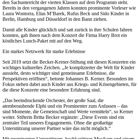
den Sachunterricht der vierten Klassen auf dem Programm steht.
Bereits in den vergangenen Jahren konnten prominente Vorleser wie
Laura Wontorra, Elias M’Barek, Rufus Beck und Sido Kinder in
Berlin, Hamburg und Düsseldorf in den Bann ziehen.
Damit alle Kinder glücklich und satt zurück in ihre Schulen fahren
konnten, gab ihnen nach dem Konzert die Firma Harry Brot ein
köstliches Lunch-Paket mit auf den Weg.
Ein starkes Netzwerk für starke Erlebnisse
Seit 2019 setzt die Becker-Kerner-Stiftung mit diesen Konzerten ein
wichtiges kulturelles Zeichen. „Je komplizierter die Welt für Kinder
aussieht, desto wichtiger sind gemeinsame Erlebnisse, die
Perspektiven eröffnen“, betonte Johannes B. Kerner. Besonders im
Fokus stehen dabei auch Kinder aus Kriegs- und Krisengebieten, für
die diese Konzerte eine besondere Erfahrung sind.
„Das beeindruckende Orchester, der große Saal, die
atemberaubende Elphi und ein Prominenter zum Anfassen – das
sind Momente, die Gemeinschaft und Werte vermitteln“, so Kerner
weiter. Stifterin Britta Becker ergänzte: „Diese Events sind ein
zentraler Teil unseres Engagements. Ohne die großartige
Unterstützung unserer Partner wäre das nicht möglich.“
Mit prominenten Unterstützern, hochkarätigen Musikern und einem