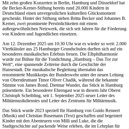
Mit zehn großen Konzerten in Berlin, Hamburg und Düsseldorf hat
die Becker-Kerner-Stiftung bereits rund 20.000 Kindern in
Deutschland einen unvergesslichen kulturellen Glücksmoment
geschenkt. Hinter der Stiftung stehen Britta Becker und Johannes B.
Kerner, zwei prominente Persönlichkeiten mit einem
außergewöhnlichen Netzwerk, die sich seit Jahren für die Förderung
von Kindern und Jugendlichen einsetzen.
Am 12. Dezember 2025 um 10:30 Uhr war es wieder so weit: 2.000
Viertklässler aus 25 Hamburger Grundschulen durften sich auf ein
besonderes musikalisches Erlebnis freuen. Die Elbphilharmonie
wurde zur Bühne für die Tondichtung „Hamburg – Das Tor zur
Welt“, eine spannende Zeitreise durch die Geschichte der
Hansestadt. Die musikalische Begleitung übernahm das
renommierte Musikkorps der Bundeswehr unter der neuen Leitung
von Oberstleutnant Timor Oliver Chadik, während die bekannte
Stimme von James Bond, Dietmar Wunder, das Stück in Hamburg
präsentierte. Ein besonderer Ehrengast war in diesem Jahr Oberst
Christoph Scheibling, seit 1. September 2025 neuer Leiter des
Militärmusikdienstes und Leiter des Zentrums für Militärmusik.
Das Stück wurde 2023 speziell für Hamburg von Guido Rennert
(Musik) und Christian Busemann (Text) geschaffen und begeistert
Kinder mit den Abenteuern von Milli und Luke, die die
Stadtgeschichte auf packende Weise erleben, die im Lehrplan für