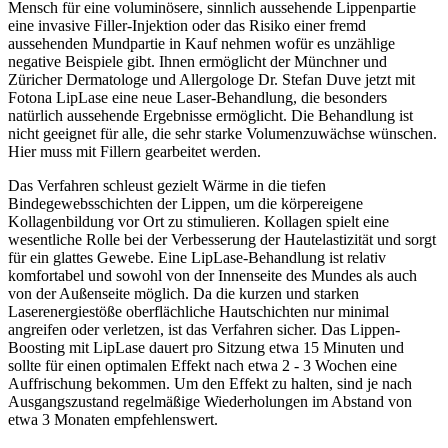
Mensch für eine voluminösere, sinnlich aussehende Lippenpartie
eine invasive Filler-Injektion oder das Risiko einer fremd
aussehenden Mundpartie in Kauf nehmen wofür es unzählige
negative Beispiele gibt. Ihnen ermöglicht der Münchner und
Züricher Dermatologe und Allergologe Dr. Stefan Duve jetzt mit
Fotona LipLase eine neue Laser-Behandlung, die besonders
natürlich aussehende Ergebnisse ermöglicht. Die Behandlung ist
nicht geeignet für alle, die sehr starke Volumenzuwächse wünschen.
Hier muss mit Fillern gearbeitet werden.
Das Verfahren schleust gezielt Wärme in die tiefen
Bindegewebsschichten der Lippen, um die körpereigene
Kollagenbildung vor Ort zu stimulieren. Kollagen spielt eine
wesentliche Rolle bei der Verbesserung der Hautelastizität und sorgt
für ein glattes Gewebe. Eine LipLase-Behandlung ist relativ
komfortabel und sowohl von der Innenseite des Mundes als auch
von der Außenseite möglich. Da die kurzen und starken
Laserenergiestöße oberflächliche Hautschichten nur minimal
angreifen oder verletzen, ist das Verfahren sicher. Das Lippen-
Boosting mit LipLase dauert pro Sitzung etwa 15 Minuten und
sollte für einen optimalen Effekt nach etwa 2 - 3 Wochen eine
Auffrischung bekommen. Um den Effekt zu halten, sind je nach
Ausgangszustand regelmäßige Wiederholungen im Abstand von
etwa 3 Monaten empfehlenswert.