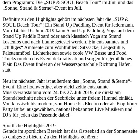
dem Programm: Die „SUP & SOUL Beach Tour“ im Juni und das
„Sonne, Strand & Sterne“-Event im Juli.
Definitiv zu den Highlights gehört im nächsten Jahr die „SUP &
SOUL Beach Tour“! Ein Stand Up Paddling Event für Jedermann.
Vom 14. bis 16. Juni 2019 kann Stand Up Paddling, Yoga auf dem
Stand Up Paddle Board oder auch klassisch Yoga am Strand
kostenlos und nach Laune getestet werden. Ein entspanntes und
„chilliges“ Ambiente zum Wohlfühlen: Sitzsäcke, Liegestühle,
Palettenmöbel, Lichterketten sowie coole VW Busse und Food
Trucks runden das Event dekorativ ab und sorgen für gemütliches
Flair. Das Event findet an der Wassersportschule Richtung Hafen
statt.
Neu im nächsten Jahr ist außerdem das „Sonne, Strand &Sterne“-
Event! Eine hochwertige, aber gleichzeitig entspannte
Musikveranstaltung vom 24. bis 27. Juli 2019, die direkt am
Strandabschnitt neben der Seebrücke unter freiem Himmel einlädt.
Von klassisch bis modern, von House bis Electro oder als Kopfhörer
Party ist bei ausgewählten, national bekannten Live Musikern und
DJ’s für jeden das Passende dabei!
Sportliche Highlights 2019
Gerade im sportlichen Bereich hat das Ostseebad an der Sonnenseite
so einiges zu bieten. Zu den Highlights gehören: