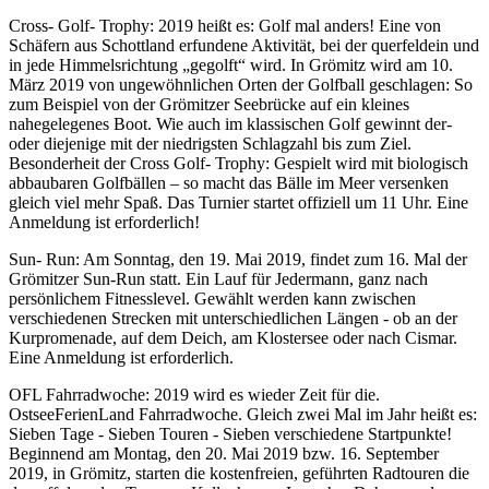
Cross- Golf- Trophy: 2019 heißt es: Golf mal anders! Eine von
Schäfern aus Schottland erfundene Aktivität, bei der querfeldein und
in jede Himmelsrichtung „gegolft“ wird. In Grömitz wird am 10.
März 2019 von ungewöhnlichen Orten der Golfball geschlagen: So
zum Beispiel von der Grömitzer Seebrücke auf ein kleines
nahegelegenes Boot. Wie auch im klassischen Golf gewinnt der-
oder diejenige mit der niedrigsten Schlagzahl bis zum Ziel.
Besonderheit der Cross Golf- Trophy: Gespielt wird mit biologisch
abbaubaren Golfbällen – so macht das Bälle im Meer versenken
gleich viel mehr Spaß. Das Turnier startet offiziell um 11 Uhr. Eine
Anmeldung ist erforderlich!
Sun- Run: Am Sonntag, den 19. Mai 2019, findet zum 16. Mal der
Grömitzer Sun-Run statt. Ein Lauf für Jedermann, ganz nach
persönlichem Fitnesslevel. Gewählt werden kann zwischen
verschiedenen Strecken mit unterschiedlichen Längen - ob an der
Kurpromenade, auf dem Deich, am Klostersee oder nach Cismar.
Eine Anmeldung ist erforderlich.
OFL Fahrradwoche: 2019 wird es wieder Zeit für die.
OstseeFerienLand Fahrradwoche. Gleich zwei Mal im Jahr heißt es:
Sieben Tage - Sieben Touren - Sieben verschiedene Startpunkte!
Beginnend am Montag, den 20. Mai 2019 bzw. 16. September
2019, in Grömitz, starten die kostenfreien, geführten Radtouren die