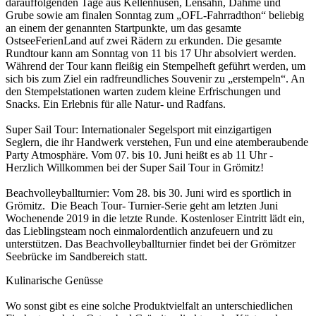
darauffolgenden Tage aus Kellenhusen, Lensahn, Dahme und
Grube sowie am finalen Sonntag zum „OFL-Fahrradthon“ beliebig
an einem der genannten Startpunkte, um das gesamte
OstseeFerienLand auf zwei Rädern zu erkunden. Die gesamte
Rundtour kann am Sonntag von 11 bis 17 Uhr absolviert werden.
Während der Tour kann fleißig ein Stempelheft geführt werden, um
sich bis zum Ziel ein radfreundliches Souvenir zu „erstempeln“. An
den Stempelstationen warten zudem kleine Erfrischungen und
Snacks. Ein Erlebnis für alle Natur- und Radfans.
Super Sail Tour: Internationaler Segelsport mit einzigartigen
Seglern, die ihr Handwerk verstehen, Fun und eine atemberaubende
Party Atmosphäre. Vom 07. bis 10. Juni heißt es ab 11 Uhr -
Herzlich Willkommen bei der Super Sail Tour in Grömitz!
Beachvolleyballturnier: Vom 28. bis 30. Juni wird es sportlich in
Grömitz. Die Beach Tour- Turnier-Serie geht am letzten Juni
Wochenende 2019 in die letzte Runde. Kostenloser Eintritt lädt ein,
das Lieblingsteam noch einmalordentlich anzufeuern und zu
unterstützen. Das Beachvolleyballturnier findet bei der Grömitzer
Seebrücke im Sandbereich statt.
Kulinarische Genüsse
Wo sonst gibt es eine solche Produktvielfalt an unterschiedlichen