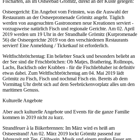
Fischarten, als im Ostseebad Grömitz, direkt an der Küste gelegen:
Ostseegericht: Ein Angebot vom Feinsten, was die Auswahl der
Restaurants an der Ostseepromenade Grömitz angeht. Täglich
werden von ausgesuchten Gastronomen neue Kreationen serviert -
vorzugsweise natürlich Fisch und regionale Gerichte. Am 02. April
2019 werden um 19 Uhr in der Strandhalle Grömitz (Kurpromenade
56) die Ostseegerichte 2019 von den verschiedenen Restaurants
serviert! Eine Anmeldung / Ticketkauf ist erforderlich.
Weltfischbrötchentag: Ein beliebter Snack und besonders beliebt an
der See sind die Frischbrötchen: Ob Matjes, Brathering, Rollmops,
Lachs, Backfisch oder Krabben - für die Fischliebhaber ist definitiv
etwas dabei. Zum Weltfischbrötchentag am 04. Mai 2019 lädt
Grömitz zu Fisch, Fisch und nochmal Fisch ein. Bereits ab dem
Vormittag Uhr dreht sich auf dem Seebrückenvorplatz alles um den
maritimen Genuss.
Kulturelle Angebote
Aber auch kulturelle Angebote und Events für die ganze Familie
kommen in 2019 nicht zu kurz.
Strandfeuer à la Biikerbrennen: Im März wird es heiß am
Ostseestrand! Am 02. März 2019 lockt Grömitz passend zur
Jahreszeit mit Tee, Glühwein, Musik und einem großen Feuer am