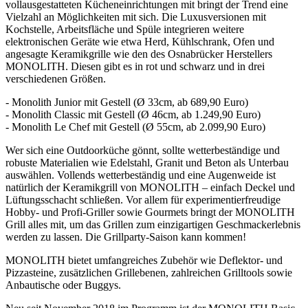
vollausgestatteten Kücheneinrichtungen mit bringt der Trend eine
Vielzahl an Möglichkeiten mit sich. Die Luxusversionen mit
Kochstelle, Arbeitsfläche und Spüle integrieren weitere
elektronischen Geräte wie etwa Herd, Kühlschrank, Ofen und
angesagte Keramikgrille wie den des Osnabrücker Herstellers
MONOLITH. Diesen gibt es in rot und schwarz und in drei
verschiedenen Größen.
- Monolith Junior mit Gestell (Ø 33cm, ab 689,90 Euro)
- Monolith Classic mit Gestell (Ø 46cm, ab 1.249,90 Euro)
- Monolith Le Chef mit Gestell (Ø 55cm, ab 2.099,90 Euro)
Wer sich eine Outdoorküche gönnt, sollte wetterbeständige und
robuste Materialien wie Edelstahl, Granit und Beton als Unterbau
auswählen. Vollends wetterbeständig und eine Augenweide ist
natürlich der Keramikgrill von MONOLITH – einfach Deckel und
Lüftungsschacht schließen. Vor allem für experimentierfreudige
Hobby- und Profi-Griller sowie Gourmets bringt der MONOLITH
Grill alles mit, um das Grillen zum einzigartigen Geschmackerlebnis
werden zu lassen. Die Grillparty-Saison kann kommen!
MONOLITH bietet umfangreiches Zubehör wie Deflektor- und
Pizzasteine, zusätzlichen Grillebenen, zahlreichen Grilltools sowie
Anbautische oder Buggys.