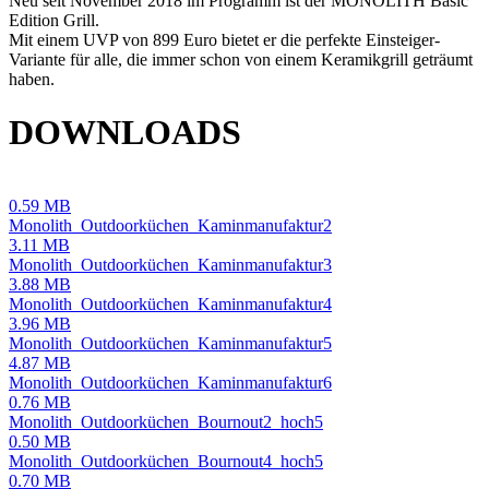
Neu seit November 2018 im Programm ist der MONOLITH Basic
Edition Grill.
Mit einem UVP von 899 Euro bietet er die perfekte Einsteiger-
Variante für alle, die immer schon von einem Keramikgrill geträumt
haben.
DOWNLOADS
0.59 MB
Monolith_Outdoorküchen_Kaminmanufaktur2
3.11 MB
Monolith_Outdoorküchen_Kaminmanufaktur3
3.88 MB
Monolith_Outdoorküchen_Kaminmanufaktur4
3.96 MB
Monolith_Outdoorküchen_Kaminmanufaktur5
4.87 MB
Monolith_Outdoorküchen_Kaminmanufaktur6
0.76 MB
Monolith_Outdoorküchen_Bournout2_hoch5
0.50 MB
Monolith_Outdoorküchen_Bournout4_hoch5
0.70 MB