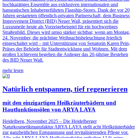
hochkarätiges Ensemble aus exklusiven internationalen und
hanseatischen Inhabergeführten Flagship-Stores. Dank der vor 20
Jahren gestarteten öffentlich-privaten Partnerschaft, dem Business
Improvement District (BID) Neuer Wall, präsentiert sich die
Luxusmeile heute als Vorzeigebeispiel für ein hochwertiges
Straßenbild. Dieses wird umso stärker sichtbar, wenn am Montag,
24. November, die prächtige Weihnachtsbeleuchtung feierlich
eingeschaltet wird – mit Unterstützung von Senatorin Karen Pein,
Präses der Behörde für Stadtentwicklung und Wohnen. Mit dem
großen Lichtevent begehen die Anlieger das 20-jährige Bestehen
des BID Neuer Wall.
mehr lesen
Natürlich entspannen, tief regenerieren
mit den einzigartigen Heilkräuterbädern und
Hautfunktionsölen von ARYA LAYA
Heidelberg, November 2025 – Die Heidelberger
Naturkosmetikmanufaktur ARYA LAYA stellt acht Heilkräuterbäder
zur ganzheitlichen Entspannung und revitalisierenden Pflege vor.
Alle acht ARYA LAYA Heilkräuterbäder enthalten 12 % reine