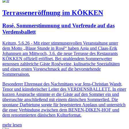
Terrasseneröffnung im KÖKKEN
Rosé, Sommerstimmung und Vorfreude auf das
Verdensballett
Keitum, 5.6.26 - Mit einer stimmungsvollen Veranstaltung unter
dem Motto „Blaue Stunde in Rosé“ haben Anja und Claas-Erik
Johannsen am Mittwoch, 3.6. die neue Terrasse des Restaurants
KÖKKEN offiziell eröffnet. Bei strahlendem Sommerwetter
genossen zahlreiche Gäste Roséweine, kulinarische Spezialitäten
und einen ersten Vorgeschmack auf die bevorstehende
Sommersaison.
Besonderer Ehrengast des Nachmittags war Jens-Christian Wandt,
Tenor und künstlerischer Leiter des VERDENSBALLETT. In einer
kurzen Ansprache stimmte er die Gäste auf den Sommer ein und
überraschte anschließend mit einem dänischen Sommerlied. Die
spontane Darbietung sorgte für begeisterten Applaus und unterstrich
die enge Verbindung zwischen dem BENEN-DIKEN-HOF und
dem renommierten dänischen Kulturformat.
mehr lesen