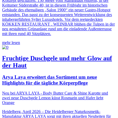
Konzept geschaffen. 150 Meter vom Stammhaus entfernt, in der
Keitumer Süderstraße 40, ist in diesem Frühjahr im historischen
Gebäude des ehemaligen „Salon 1900“ ein neuer Gastro-Hotspot
entstanden. Das passt zu der konsequenten Weiterentwicklung des
inhabergeführten Sylter Luxushotels. Vor dem reetgedeckten
KÖKKEN RESTAURANT . WEINBAR blühen die Tulpen in der
neu gestalteten Grünanlage rund um die einladende Außenterrasse
mit ihren rund 40 Sitzplätzen.
mehr lesen
Fruchtige Duschgele und mehr Glow auf
der Haut
Arya Laya erweitert das Sortiment um neue
Highlights für die tägliche Körperpflege
Neu bei ARYA LAYA - Body Butter Care & Shine Karotte und
zwei neue Duschgele Lemon küsst Rosmarin und Hafer liebt
Orange
Heidelberg, April 2026 – Die Heidelberger Naturkosmetik-
Manufaktur ARYA LAYA sorgt mit ihren aktuellen Neuheiten für