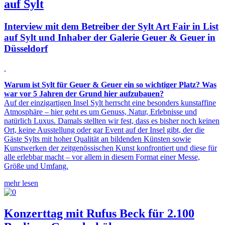
auf Sylt
Interview mit dem Betreiber der Sylt Art Fair in List
auf Sylt und Inhaber der Galerie Geuer & Geuer in
Düsseldorf
Warum ist Sylt für Geuer & Geuer ein so wichtiger Platz? Was
war vor 5 Jahren der Grund hier aufzubauen?
Auf der einzigartigen Insel Sylt herrscht eine besonders kunstaffine
Atmosphäre – hier geht es um Genuss, Natur, Erlebnisse und
natürlich Luxus. Damals stellten wir fest, dass es bisher noch keinen
Ort, keine Ausstellung oder gar Event auf der Insel gibt, der die
Gäste Sylts mit hoher Qualität an bildenden Künsten sowie
Kunstwerken der zeitgenössischen Kunst konfrontiert und diese für
alle erlebbar macht – vor allem in diesem Format einer Messe,
Größe und Umfang.
mehr lesen
Konzerttag mit Rufus Beck für 2.100