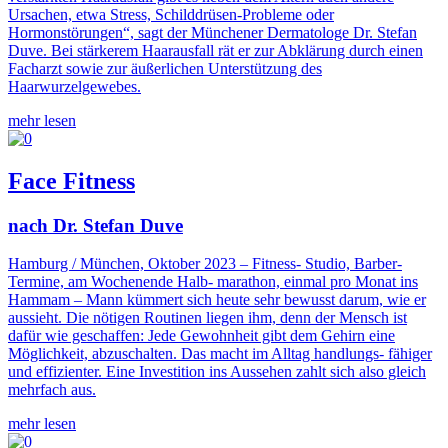
Ursachen, etwa Stress, Schilddrüsen-Probleme oder
Hormonstörungen“, sagt der Münchener Dermatologe Dr. Stefan
Duve. Bei stärkerem Haarausfall rät er zur Abklärung durch einen
Facharzt sowie zur äußerlichen Unterstützung des
Haarwurzelgewebes.
mehr lesen
Face Fitness
nach Dr. Stefan Duve
Hamburg / München, Oktober 2023 – Fitness- Studio, Barber-
Termine, am Wochenende Halb- marathon, einmal pro Monat ins
Hammam – Mann kümmert sich heute sehr bewusst darum, wie er
aussieht. Die nötigen Routinen liegen ihm, denn der Mensch ist
dafür wie geschaffen: Jede Gewohnheit gibt dem Gehirn eine
Möglichkeit, abzuschalten. Das macht im Alltag handlungs- fähiger
und effizienter. Eine Investition ins Aussehen zahlt sich also gleich
mehrfach aus.
mehr lesen