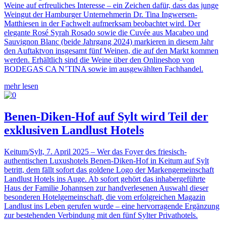
Weine auf erfreuliches Interesse – ein Zeichen dafür, dass das junge
Weingut der Hamburger Unternehmerin Dr. Tina Ingwersen-
Matthiesen in der Fachwelt aufmerksam beobachtet wird. Der
elegante Rosé Syrah Rosado sowie die Cuvée aus Macabeo und
Sauvignon Blanc (beide Jahrgang 2024) markieren in diesem Jahr
den Auftaktvon insgesamt fünf Weinen, die auf den Markt kommen
werden. Erhältlich sind die Weine über den Onlineshop von
BODEGAS CA N’TINA sowie im ausgewählten Fachhandel.
mehr lesen
Benen-Diken-Hof auf Sylt wird Teil der
exklusiven Landlust Hotels
Keitum/Sylt, 7. April 2025 – Wer das Foyer des friesisch-
authentischen Luxushotels Benen-Diken-Hof in Keitum auf Sylt
betritt, dem fällt sofort das goldene Logo der Markengemeinschaft
Landlust Hotels ins Auge. Ab sofort gehört das inhabergeführte
Haus der Familie Johannsen zur handverlesenen Auswahl dieser
besonderen Hotelgemeinschaft, die vom erfolgreichen Magazin
Landlust ins Leben gerufen wurde – eine hervorragende Ergänzung
zur bestehenden Verbindung mit den fünf Sylter Privathotels.