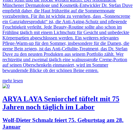
Münchener Dermatologe und Kosmetik-Entwickler Dr. Stefan Duve
empfiehlt daher, die Haut frühzeitig auf die Sommermonate
vorzubereiten. Für ihn ist wichtig zu verstehen, dass „Sonnencreme
ein Ganzjahresprodukt“ ist, die Anti-Aging-Schutz und pflegende
Feuchtigkeit verleiht. Jede Beauty-Routine sollte also schon im
Frühling täglich mit einem Lichtschutz für Gesicht und unbedeckte
Körperpartien abgeschlossen werden. Ein weiteres relevantes
Pflege-Warm-up für den Sommer, insbesondere für die Damen, die
gerne Bein zeigen, ist das Anti-Cellulite-Treatment, das Dr. Stefan
Duve zu den neusten Produkten aus seinem Portfolio zählt. Wer
rechtzeitig und zweimal täglich eine walnussgroße Creme-Portion
auf seinen Oberschenkeln einmassiert, wird im Sommer
bewundernde Blicke ob der schönen Beine ernten.
mehr lesen
ARYA LAYA Seniorchef tüftelt mit 75
Jahren noch täglich im Labor
Wolf-Dieter Schmalz feiert 75. Geburtstag am 28.
Januar