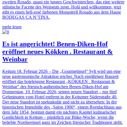
zweiten Rosado, quasi ein junges Geschwisterchen, das eine weitere
stilistische Facette des Weinguts zeigt. Holá und willkommen, jetzt
gibt es einen hell-rosé farbenen Monastrell Rosado aus dem Hause
BODEGAS CA N’TINA.
mehr lesen
Es ist angerichtet! Benen-Diken-Hof
eröffnet neues Kökken . Restaurant &
Weinbar
Keitum 18. Februar 2026 – Die „Gourmetinsel“ Sylt wird um eine
neue gastronomische Attraktion reicher. Nach einjähriger Bauzeit
eröffnet das hoteleigene Restaurant „KÖKKEN . Restaurant &
Weinbar“ des friesisch-authentischen Benen-Diken-Hof am
Donnerstag, 19. Februar 2026, seinen neuen Standort – nur fünf
Gehminuten vom Hotel entfernt in der Keitumer Süderstraße 40.
Der neue Standort ist spektakulär und nicht zu übersehen: In der
historischen Immobilie des „Salon 1900“, einem Reetdachhaus aus
dem Jahr 1854, beginnt damit ein nächstes Kapitel kulinarischer
Gastlichkeit in Keitum – pünktlich zur Biike-Woche, wenn die
beliebte Nordseeinsel ganz im Zeichen friesischer Traditionen steht.