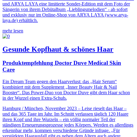
und ARYA LAYA eine limitierte Sonder-Edition mit dem Foto der
Sängerin von ihrem Debütalbum „Lieblingsmelodien“ - ab sofort
und exklusiv nur im Online-Shop von ARYA LAYA (www.arya-
laya.de) erhältlich.
mehr lesen
Gesunde Kopfhaut & schönes Haar
Produktempfehlung Doctor Duve Medical Skin
Care
Ein Dream Team gegen den Haarverlust: das „Hair Serum“
kombiniert mit dem Supplement „Inner Beauty Hair & Nail
Booster“. Das Power-Duo von Doctor Duve gibt dem Haar schon
in der Wurzel einen Extra-Schub
.
Hamburg / München, November 2023 – Leise rieselt das Haar –
und das 365 Tage im Jahr. Im Schnitt verlassen täglich 120 Haare
ihren Kopf und ihre Wurzeln – ein völlig normaler Teil der
ständigen Erneuerungsprozesse jedes Körpers. Werden es allerdings
erkennbar mehr, kommen verschiedene Gründe infrage. „Für
verstärkten Haarausfall gibt es neben dem Altern auch andere