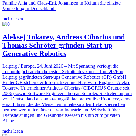
Familie Anja und Claas-Erik Johannsen in Keitum die einzige
Vorstellung in Deutschland.
mehr lesen
Aleksej Tokarev, Andreas Ciborius und
Thomas Schröter gründen Start-up
Generative Robotics
Leipzig / Europa, 24. Juni 2026 – Mit Spannung verfolgt die
Technologiebranche die ersten Schritte des zum 1. Juni 2026 in
Leipzig gegründeten Start-ups Generative Robotics (GR) GmbH.
Hinter GR stehen der Informatiker und Hardware-Engineer Aleksej
Tokarev, Unternehmer Andreas Ciborius (CIBORIUS Gruppe seit
2006) sowie Software-Engineer Thomas Schröter. Sie treten an, um
von Deutschland aus anpassungsfähige, generative Robotersysteme
einzuführen, die die Menschen in nahezu allen Lebensbereichen
nennenswert unterstützen – von Industrie und Wirtschaft über
Dienstleistungen und Gesundheitswesen bis hin zum privaten
Alltag.
mehr lesen