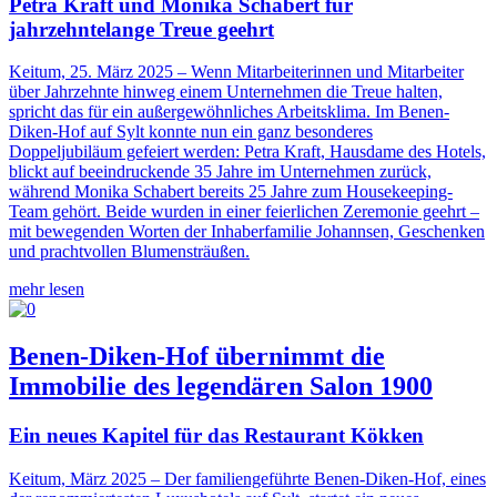
Petra Kraft und Monika Schabert für
jahrzehntelange Treue geehrt
Keitum, 25. März 2025 – Wenn Mitarbeiterinnen und Mitarbeiter
über Jahrzehnte hinweg einem Unternehmen die Treue halten,
spricht das für ein außergewöhnliches Arbeitsklima. Im Benen-
Diken-Hof auf Sylt konnte nun ein ganz besonderes
Doppeljubiläum gefeiert werden: Petra Kraft, Hausdame des Hotels,
blickt auf beeindruckende 35 Jahre im Unternehmen zurück,
während Monika Schabert bereits 25 Jahre zum Housekeeping-
Team gehört. Beide wurden in einer feierlichen Zeremonie geehrt –
mit bewegenden Worten der Inhaberfamilie Johannsen, Geschenken
und prachtvollen Blumensträußen.
mehr lesen
Benen-Diken-Hof übernimmt die
Immobilie des legendären Salon 1900
Ein neues Kapitel für das Restaurant Kökken
Keitum, März 2025 –
Der familiengeführte Benen-Diken-Hof, eines