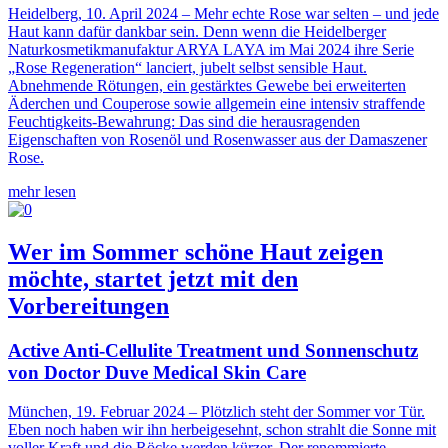
Heidelberg, 10. April 2024 – Mehr echte Rose war selten – und jede
Haut kann dafür dankbar sein. Denn wenn die Heidelberger
Naturkosmetikmanufaktur ARYA LAYA im Mai 2024 ihre Serie
„Rose Regeneration“ lanciert, jubelt selbst sensible Haut.
Abnehmende Rötungen, ein gestärktes Gewebe bei erweiterten
Äderchen und Couperose sowie allgemein eine intensiv straffende
Feuchtigkeits-Bewahrung: Das sind die herausragenden
Eigenschaften von Rosenöl und Rosenwasser aus der Damaszener
Rose.
mehr lesen
Wer im Sommer schöne Haut zeigen
möchte, startet jetzt mit den
Vorbereitungen
Active Anti-Cellulite Treatment und Sonnenschutz
von Doctor Duve Medical Skin Care
München, 19. Februar 2024 – Plötzlich steht der Sommer vor Tür.
Eben noch haben wir ihn herbeigesehnt, schon strahlt die Sonne mit
voller Kraft und die Röcke werden kürzer. Der renommierte