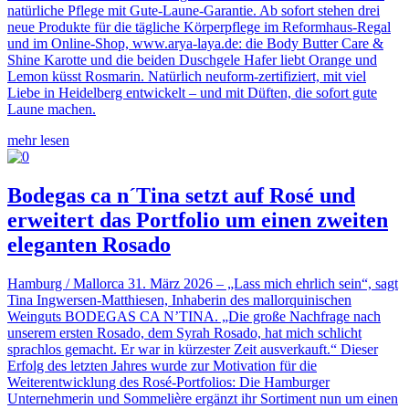
natürliche Pflege mit Gute-Laune-Garantie. Ab sofort stehen drei
neue Produkte für die tägliche Körperpflege im Reformhaus-Regal
und im Online-Shop, www.arya-laya.de: die Body Butter Care &
Shine Karotte und die beiden Duschgele Hafer liebt Orange und
Lemon küsst Rosmarin. Natürlich neuform-zertifiziert, mit viel
Liebe in Heidelberg entwickelt – und mit Düften, die sofort gute
Laune machen.
mehr lesen
Bodegas ca n´Tina setzt auf Rosé und
erweitert das Portfolio um einen zweiten
eleganten Rosado
Hamburg / Mallorca 31. März 2026 – „Lass mich ehrlich sein“, sagt
Tina Ingwersen-Matthiesen, Inhaberin des mallorquinischen
Weinguts BODEGAS CA N’TINA. „Die große Nachfrage nach
unserem ersten Rosado, dem Syrah Rosado, hat mich schlicht
sprachlos gemacht. Er war in kürzester Zeit ausverkauft.“ Dieser
Erfolg des letzten Jahres wurde zur Motivation für die
Weiterentwicklung des Rosé-Portfolios: Die Hamburger
Unternehmerin und Sommelière ergänzt ihr Sortiment nun um einen