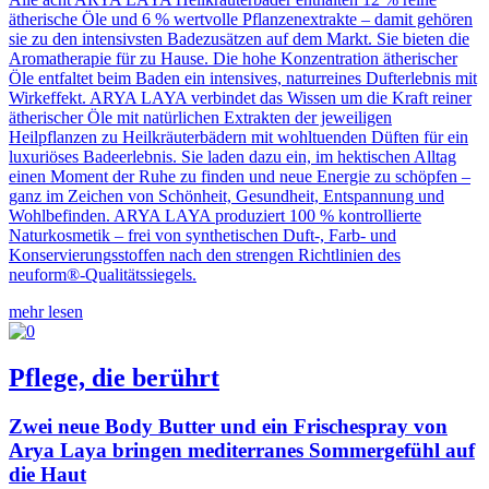
ätherische Öle und 6 % wertvolle Pflanzenextrakte – damit gehören
sie zu den intensivsten Badezusätzen auf dem Markt. Sie bieten die
Aromatherapie für zu Hause. Die hohe Konzentration ätherischer
Öle entfaltet beim Baden ein intensives, naturreines Dufterlebnis mit
Wirkeffekt. ARYA LAYA verbindet das Wissen um die Kraft reiner
ätherischer Öle mit natürlichen Extrakten der jeweiligen
Heilpflanzen zu Heilkräuterbädern mit wohltuenden Düften für ein
luxuriöses Badeerlebnis. Sie laden dazu ein, im hektischen Alltag
einen Moment der Ruhe zu finden und neue Energie zu schöpfen –
ganz im Zeichen von Schönheit, Gesundheit, Entspannung und
Wohlbefinden. ARYA LAYA produziert 100 % kontrollierte
Naturkosmetik – frei von synthetischen Duft-, Farb- und
Konservierungsstoffen nach den strengen Richtlinien des
neuform®-Qualitätssiegels.
mehr lesen
Pflege, die berührt
Zwei neue Body Butter und ein Frischespray von
Arya Laya bringen mediterranes Sommergefühl auf
die Haut