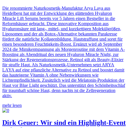
Die renommierte Naturkosmetik-Manufaktur Arya Laya aus
Heidelberg hat mit der Entwicklung des glättenden Hyaluron
Miracle Lift Serums bereits vor 5 Jahren einen Bestseller in die
Reformhäuser gebracht. Diese innovative Komposition aus
Hyaluronsäure mit lang-, mittel- und kurzkettigen Molekülgrößen,
Liposomen und der als Botox-Alternative bekannten Parakresse
fördert die natürliche Kollagenbildung, Hautstraffung und sorgt für
einen besonderen Feuchtigkeits-Boost. Ergänzt wird ab September
2024 die Mimikentspannung als Morgenroutine mit dem Vitamin A-
Boosting als Abendritual des neuen Hyaluron Miracle Night, zur
Stärkung der Regenerationsprozesse. Retinol gilt als Beauty-Elixier
für straffe Haut. Als Naturkosmetik-Unternehmen setzt ARYA
LAYA auf eine pflanzliche Alternative zu Retinol und boostet damit
das hauteigene Vitamin A ohne Nebenwirkungen wie
Lichtempfindlichkeit. Zusätzlich wird die Melatonin-Produktion der
Haut vor Blue Light geschützt. Das unterstützt den Schönheitsschlaf
für traumhaft schöne Haut, denn nachts ist die Zellregeneration
aktiv.
mehr lesen
Dirk Geuer: Wir sind ein Highlight-Event