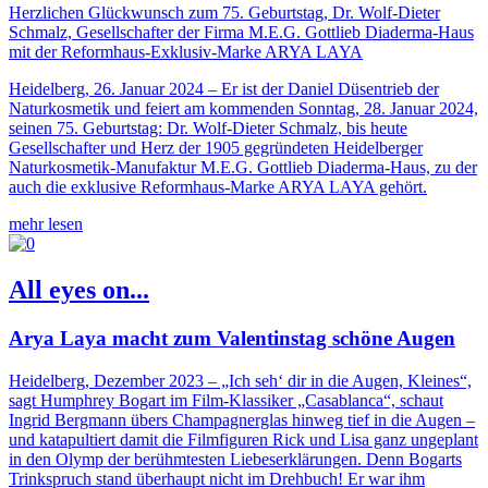
Herzlichen Glückwunsch zum 75. Geburtstag, Dr. Wolf-Dieter
Schmalz, Gesellschafter der Firma M.E.G. Gottlieb Diaderma-Haus
mit der Reformhaus-Exklusiv-Marke ARYA LAYA
Heidelberg, 26. Januar 2024 – Er ist der Daniel Düsentrieb der
Naturkosmetik und feiert am kommenden Sonntag, 28. Januar 2024,
seinen 75. Geburtstag: Dr. Wolf-Dieter Schmalz, bis heute
Gesellschafter und Herz der 1905 gegründeten Heidelberger
Naturkosmetik-Manufaktur M.E.G. Gottlieb Diaderma-Haus, zu der
auch die exklusive Reformhaus-Marke ARYA LAYA gehört.
mehr lesen
All eyes on...
Arya Laya macht zum Valentinstag schöne Augen
Heidelberg, Dezember 2023 – „Ich seh‘ dir in die Augen, Kleines“,
sagt Humphrey Bogart im Film-Klassiker „Casablanca“, schaut
Ingrid Bergmann übers Champagnerglas hinweg tief in die Augen –
und katapultiert damit die Filmfiguren Rick und Lisa ganz ungeplant
in den Olymp der berühmtesten Liebeserklärungen. Denn Bogarts
Trinkspruch stand überhaupt nicht im Drehbuch! Er war ihm