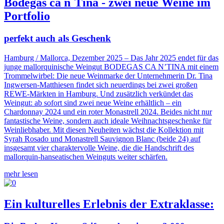
Bodegas ca n´Tina - zwei neue Weine im
Portfolio
perfekt auch als Geschenk
Hamburg / Mallorca, Dezember 2025 – Das Jahr 2025 endet für das
junge mallorquinische Weingut BODEGAS CA N’TINA mit einem
Trommelwirbel: Die neue Weinmarke der Unternehmerin Dr. Tina
Ingwersen-Matthiesen findet sich neuerdings bei zwei großen
REWE-Märkten in Hamburg. Und zusätzlich verkündet das
Weingut: ab sofort sind zwei neue Weine erhältlich – ein
Chardonnay 2024 und ein roter Monastrell 2024. Beides nicht nur
fantastische Weine, sondern auch ideale Weihnachtsgeschenke für
Weinliebhaber. Mit diesen Neuheiten wächst die Kollektion mit
Syrah Rosado und Monastrell Sauvignon Blanc (beide 24) auf
insgesamt vier charaktervolle Weine, die die Handschrift des
mallorquin-hanseatischen Weinguts weiter schärfen.
mehr lesen
Ein kulturelles Erlebnis der Extraklasse: