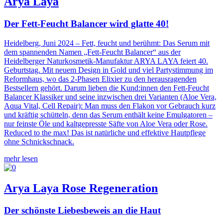
Arya Laya
Der Fett-Feucht Balancer wird glatte 40!
Heidelberg, Juni 2024 – Fett, feucht und berühmt: Das Serum mit
dem spannenden Namen „Fett-Feucht Balancer“ aus der
Heidelberger Naturkosmetik-Manufaktur ARYA LAYA feiert 40.
Geburtstag. Mit neuem Design in Gold und viel Partystimmung im
Reformhaus, wo das 2-Phasen Elixier zu den herausragenden
Bestsellern gehört. Darum lieben die Kund:innen den Fett-Feucht
Balancer Klassiker und seine inzwischen drei Varianten (Aloe Vera,
Aqua Vital, Cell Repair): Man muss den Flakon vor Gebrauch kurz
und kräftig schütteln, denn das Serum enthält keine Emulgatoren –
nur feinste Öle und kaltgepresste Säfte von Aloe Vera oder Rose.
Reduced to the max! Das ist natürliche und effektive Hautpflege
ohne Schnickschnack.
mehr lesen
Arya Laya Rose Regeneration
Der schönste Liebesbeweis an die Haut