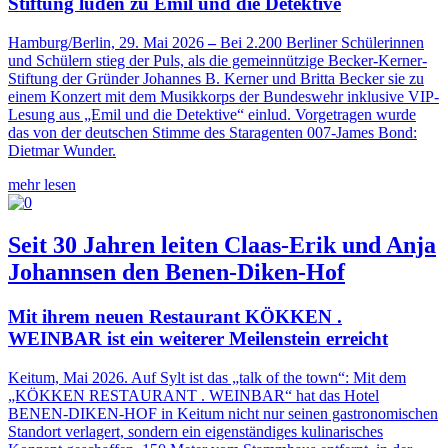
Stiftung luden zu Emil und die Detektive
Hamburg/Berlin, 29. Mai 2026
–
Bei 2.200 Berliner Schülerinnen
und Schülern stieg der Puls, als die gemeinnützige Becker-Kerner-
Stiftung der Gründer Johannes B. Kerner und Britta Becker sie zu
einem Konzert mit dem Musikkorps der Bundeswehr inklusive VIP-
Lesung aus „Emil und die Detektive“ einlud. Vorgetragen wurde
das von der deutschen Stimme des Staragenten 007-James Bond:
Dietmar Wunder.
mehr lesen
Seit 30 Jahren leiten Claas-Erik und Anja
Johannsen den Benen-Diken-Hof
Mit ihrem neuen Restaurant KÖKKEN .
WEINBAR ist ein weiterer Meilenstein erreicht
Keitum, Mai 2026. Auf Sylt ist das „talk of the town“: Mit dem
„KÖKKEN RESTAURANT . WEINBAR“ hat das Hotel
BENEN-DIKEN-HOF in Keitum nicht nur seinen gastronomischen
Standort verlagert, sondern ein eigenständiges kulinarisches