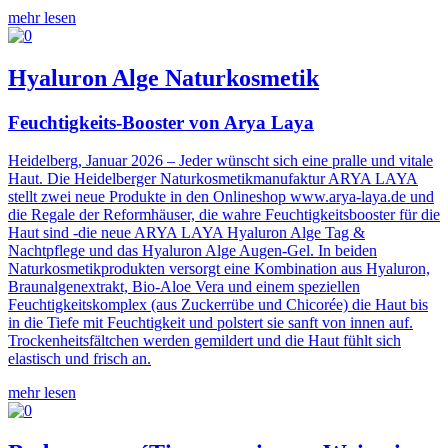
mehr lesen
Hyaluron Alge Naturkosmetik
Feuchtigkeits-Booster von Arya Laya
Heidelberg, Januar 2026 – Jeder wünscht sich eine pralle und vitale
Haut. Die Heidelberger Naturkosmetikmanufaktur ARYA LAYA
stellt zwei neue Produkte in den Onlineshop www.arya-laya.de und
die Regale der Reformhäuser, die wahre Feuchtigkeitsbooster für die
Haut sind -die neue ARYA LAYA Hyaluron Alge Tag &
Nachtpflege und das Hyaluron Alge Augen-Gel. In beiden
Naturkosmetikprodukten versorgt eine Kombination aus Hyaluron,
Braunalgenextrakt, Bio-Aloe Vera und einem speziellen
Feuchtigkeitskomplex (aus Zuckerrübe und Chicorée) die Haut bis
in die Tiefe mit Feuchtigkeit und polstert sie sanft von innen auf.
Trockenheitsfältchen werden gemildert und die Haut fühlt sich
elastisch und frisch an.
mehr lesen