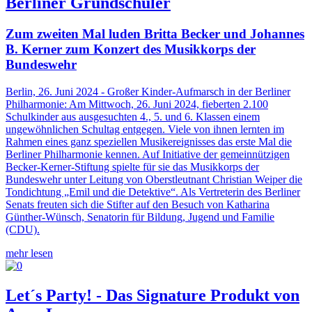
Berliner Grundschüler
Zum zweiten Mal luden Britta Becker und Johannes
B. Kerner zum Konzert des Musikkorps der
Bundeswehr
Berlin, 26. Juni 2024 - Großer Kinder-Aufmarsch in der Berliner
Philharmonie: Am Mittwoch, 26. Juni 2024, fieberten 2.100
Schulkinder aus ausgesuchten 4., 5. und 6. Klassen einem
ungewöhnlichen Schultag entgegen. Viele von ihnen lernten im
Rahmen eines ganz speziellen Musikereignisses das erste Mal die
Berliner Philharmonie kennen. Auf Initiative der gemeinnützigen
Becker-Kerner-Stiftung spielte für sie das Musikkorps der
Bundeswehr unter Leitung von Oberstleutnant Christian Weiper die
Tondichtung „Emil und die Detektive“. Als Vertreterin des Berliner
Senats freuten sich die Stifter auf den Besuch von Katharina
Günther-Wünsch, Senatorin für Bildung, Jugend und Familie
(CDU).
mehr lesen
Let´s Party! - Das Signature Produkt von