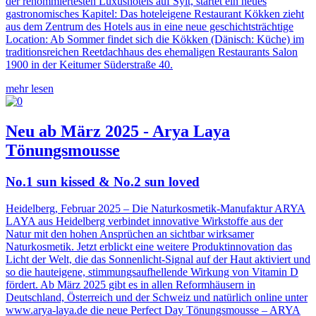
der renommiertesten Luxushotels auf Sylt, startet ein neues
gastronomisches Kapitel: Das hoteleigene Restaurant Kökken zieht
aus dem Zentrum des Hotels aus in eine neue geschichtsträchtige
Location: Ab Sommer findet sich die Kökken (Dänisch: Küche) im
traditionsreichen Reetdachhaus des ehemaligen Restaurants Salon
1900 in der Keitumer Süderstraße 40.
mehr lesen
Neu ab März 2025 - Arya Laya
Tönungsmousse
No.1 sun kissed & No.2 sun loved
Heidelberg, Februar 2025 – Die Naturkosmetik-Manufaktur ARYA
LAYA aus Heidelberg verbindet innovative Wirkstoffe aus der
Natur mit den hohen Ansprüchen an sichtbar wirksamer
Naturkosmetik. Jetzt erblickt eine weitere Produktinnovation das
Licht der Welt, die das Sonnenlicht-Signal auf der Haut aktiviert und
so die hauteigene, stimmungsaufhellende Wirkung von Vitamin D
fördert. Ab März 2025 gibt es in allen Reformhäusern in
Deutschland, Österreich und der Schweiz und natürlich online unter
www.arya-laya.de die neue Perfect Day Tönungsmousse – ARYA