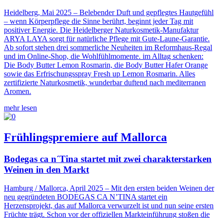
Heidelberg, Mai 2025 – Belebender Duft und gepflegtes Hautgefühl
– wenn Körperpflege die Sinne berührt, beginnt jeder Tag mit
positiver Energie. Die Heidelberger Naturkosmetik-Manufaktur
ARYA LAYA sorgt für natürliche Pflege mit Gute-Laune-Garantie.
Ab sofort stehen drei sommerliche Neuheiten im Reformhaus-Regal
und im Online-Shop, die Wohlfühlmomente. im Alltag schenken:
Die Body Butter Lemon Rosmarin, die Body Butter Hafer Orange
sowie das Erfrischungsspray Fresh up Lemon Rosmarin. Alles
zertifizierte Naturkosmetik, wunderbar duftend nach mediterranen
Aromen.
mehr lesen
Frühlingspremiere auf Mallorca
Bodegas ca n´Tina startet mit zwei charakterstarken
Weinen in den Markt
Hamburg / Mallorca, April 2025 – Mit den ersten beiden Weinen der
neu gegründeten BODEGAS CA N’TINA startet ein
Herzensprojekt, das auf Mallorca verwurzelt ist und nun seine ersten
Früchte trägt. Schon vor der offiziellen Markteinführung stoßen die