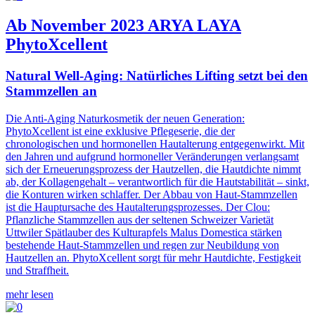
Ab November 2023 ARYA LAYA
PhytoXcellent
Natural Well-Aging: Natürliches Lifting setzt bei den
Stammzellen an
Die Anti-Aging Naturkosmetik der neuen Generation:
PhytoXcellent ist eine exklusive Pflegeserie, die der
chronologischen und hormonellen Hautalterung entgegenwirkt. Mit
den Jahren und aufgrund hormoneller Veränderungen verlangsamt
sich der Erneuerungsprozess der Hautzellen, die Hautdichte nimmt
ab, der Kollagengehalt – verantwortlich für die Hautstabilität – sinkt,
die Konturen wirken schlaffer. Der Abbau von Haut-Stammzellen
ist die Hauptursache des Hautalterungsprozesses. Der Clou:
Pflanzliche Stammzellen aus der seltenen Schweizer Varietät
Uttwiler Spätlauber des Kulturapfels Malus Domestica stärken
bestehende Haut-Stammzellen und regen zur Neubildung von
Hautzellen an. PhytoXcellent sorgt für mehr Hautdichte, Festigkeit
und Straffheit.
mehr lesen