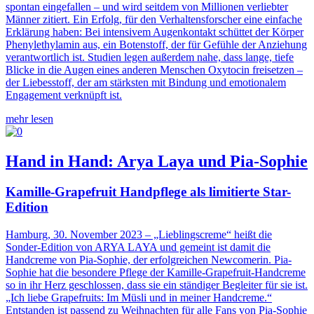
spontan eingefallen – und wird seitdem von Millionen verliebter
Männer zitiert. Ein Erfolg, für den Verhaltensforscher eine einfache
Erklärung haben: Bei intensivem Augenkontakt schüttet der Körper
Phenylethylamin aus, ein Botenstoff, der für Gefühle der Anziehung
verantwortlich ist. Studien legen außerdem nahe, dass lange, tiefe
Blicke in die Augen eines anderen Menschen Oxytocin freisetzen –
der Liebesstoff, der am stärksten mit Bindung und emotionalem
Engagement verknüpft ist.
mehr lesen
Hand in Hand: Arya Laya und Pia-Sophie
Kamille-Grapefruit Handpflege als limitierte Star-
Edition
Hamburg, 30. November 2023
– „Lieblingscreme“ heißt die
Sonder-Edition von ARYA LAYA und gemeint ist damit die
Handcreme von Pia-Sophie, der erfolgreichen Newcomerin. Pia-
Sophie hat die besondere Pflege der Kamille-Grapefruit-Handcreme
so in ihr Herz geschlossen, dass sie ein ständiger Begleiter für sie ist.
„Ich liebe Grapefruits: Im Müsli und in meiner Handcreme.“
Entstanden ist passend zu Weihnachten für alle Fans von Pia-Sophie