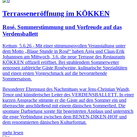
Terrasseneröffnung im KÖKKEN
Rosé, Sommerstimmung und Vorfreude auf das
Verdensballett
Keitum, 5.6.26 - Mit einer stimmungsvollen Veranstaltung unter
dem Motto „Blaue Stunde in Rosé“ haben Anja und Claas-Erik
Johannsen am Mittwoch, 3.6. die neue Terrasse des Restaurants
KÖKKEN offiziell eröffnet. Bei strahlendem Sommerwetter
genossen zahlreiche Gäste Roséweine, kulinarische Spezialitäten
und einen ersten Vorgeschmack auf die bevorstehende
Sommersaison.
Besonderer Ehrengast des Nachmittags war Jens-Christian Wandt,
Tenor und künstlerischer Leiter des VERDENSBALLETT. In einer
kurzen Ansprache stimmte er die Gäste auf den Sommer ein und
überraschte anschließend mit einem dänischen Sommerlied. Die
spontane Darbietung sorgte für begeisterten Applaus und unterstrich
die enge Verbindung zwischen dem BENEN-DIKEN-HOF und
dem renommierten dänischen Kulturformat.
mehr lesen