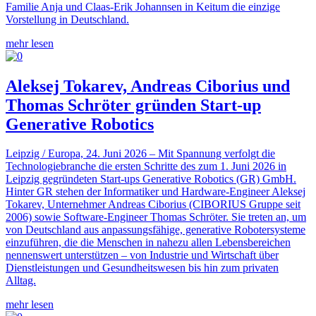
Familie Anja und Claas-Erik Johannsen in Keitum die einzige
Vorstellung in Deutschland.
mehr lesen
Aleksej Tokarev, Andreas Ciborius und
Thomas Schröter gründen Start-up
Generative Robotics
Leipzig / Europa, 24. Juni 2026 – Mit Spannung verfolgt die
Technologiebranche die ersten Schritte des zum 1. Juni 2026 in
Leipzig gegründeten Start-ups Generative Robotics (GR) GmbH.
Hinter GR stehen der Informatiker und Hardware-Engineer Aleksej
Tokarev, Unternehmer Andreas Ciborius (CIBORIUS Gruppe seit
2006) sowie Software-Engineer Thomas Schröter. Sie treten an, um
von Deutschland aus anpassungsfähige, generative Robotersysteme
einzuführen, die die Menschen in nahezu allen Lebensbereichen
nennenswert unterstützen – von Industrie und Wirtschaft über
Dienstleistungen und Gesundheitswesen bis hin zum privaten
Alltag.
mehr lesen