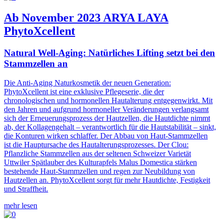
Ab November 2023 ARYA LAYA
PhytoXcellent
Natural Well-Aging: Natürliches Lifting setzt bei den
Stammzellen an
Die Anti-Aging Naturkosmetik der neuen Generation:
PhytoXcellent ist eine exklusive Pflegeserie, die der
chronologischen und hormonellen Hautalterung entgegenwirkt. Mit
den Jahren und aufgrund hormoneller Veränderungen verlangsamt
sich der Erneuerungsprozess der Hautzellen, die Hautdichte nimmt
ab, der Kollagengehalt – verantwortlich für die Hautstabilität – sinkt,
die Konturen wirken schlaffer. Der Abbau von Haut-Stammzellen
ist die Hauptursache des Hautalterungsprozesses. Der Clou:
Pflanzliche Stammzellen aus der seltenen Schweizer Varietät
Uttwiler Spätlauber des Kulturapfels Malus Domestica stärken
bestehende Haut-Stammzellen und regen zur Neubildung von
Hautzellen an. PhytoXcellent sorgt für mehr Hautdichte, Festigkeit
und Straffheit.
mehr lesen