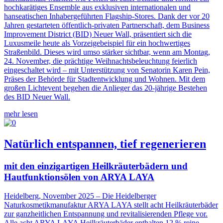
hochkarätiges Ensemble aus exklusiven internationalen und
hanseatischen Inhabergeführten Flagship-Stores. Dank der vor 20
Jahren gestarteten öffentlich-privaten Partnerschaft, dem Business
Improvement District (BID) Neuer Wall, präsentiert sich die
Luxusmeile heute als Vorzeigebeispiel für ein hochwertiges
Straßenbild. Dieses wird umso stärker sichtbar, wenn am Montag,
24. November, die prächtige Weihnachtsbeleuchtung feierlich
eingeschaltet wird – mit Unterstützung von Senatorin Karen Pein,
Präses der Behörde für Stadtentwicklung und Wohnen. Mit dem
großen Lichtevent begehen die Anlieger das 20-jährige Bestehen
des BID Neuer Wall.
mehr lesen
Natürlich entspannen, tief regenerieren
mit den einzigartigen Heilkräuterbädern und
Hautfunktionsölen von ARYA LAYA
Heidelberg, November 2025 – Die Heidelberger
Naturkosmetikmanufaktur ARYA LAYA stellt acht Heilkräuterbäder
zur ganzheitlichen Entspannung und revitalisierenden Pflege vor.
Alle acht ARYA LAYA Heilkräuterbäder enthalten 12 % reine