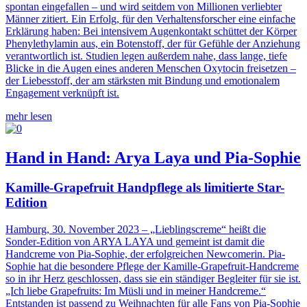
spontan eingefallen – und wird seitdem von Millionen verliebter
Männer zitiert. Ein Erfolg, für den Verhaltensforscher eine einfache
Erklärung haben: Bei intensivem Augenkontakt schüttet der Körper
Phenylethylamin aus, ein Botenstoff, der für Gefühle der Anziehung
verantwortlich ist. Studien legen außerdem nahe, dass lange, tiefe
Blicke in die Augen eines anderen Menschen Oxytocin freisetzen –
der Liebesstoff, der am stärksten mit Bindung und emotionalem
Engagement verknüpft ist.
mehr lesen
Hand in Hand: Arya Laya und Pia-Sophie
Kamille-Grapefruit Handpflege als limitierte Star-
Edition
Hamburg, 30. November 2023
– „Lieblingscreme“ heißt die
Sonder-Edition von ARYA LAYA und gemeint ist damit die
Handcreme von Pia-Sophie, der erfolgreichen Newcomerin. Pia-
Sophie hat die besondere Pflege der Kamille-Grapefruit-Handcreme
so in ihr Herz geschlossen, dass sie ein ständiger Begleiter für sie ist.
„Ich liebe Grapefruits: Im Müsli und in meiner Handcreme.“
Entstanden ist passend zu Weihnachten für alle Fans von Pia-Sophie