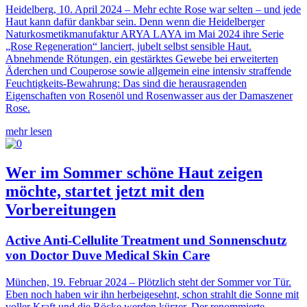
Heidelberg, 10. April 2024 – Mehr echte Rose war selten – und jede
Haut kann dafür dankbar sein. Denn wenn die Heidelberger
Naturkosmetikmanufaktur ARYA LAYA im Mai 2024 ihre Serie
„Rose Regeneration“ lanciert, jubelt selbst sensible Haut.
Abnehmende Rötungen, ein gestärktes Gewebe bei erweiterten
Äderchen und Couperose sowie allgemein eine intensiv straffende
Feuchtigkeits-Bewahrung: Das sind die herausragenden
Eigenschaften von Rosenöl und Rosenwasser aus der Damaszener
Rose.
mehr lesen
Wer im Sommer schöne Haut zeigen
möchte, startet jetzt mit den
Vorbereitungen
Active Anti-Cellulite Treatment und Sonnenschutz
von Doctor Duve Medical Skin Care
München, 19. Februar 2024 – Plötzlich steht der Sommer vor Tür.
Eben noch haben wir ihn herbeigesehnt, schon strahlt die Sonne mit
voller Kraft und die Röcke werden kürzer. Der renommierte