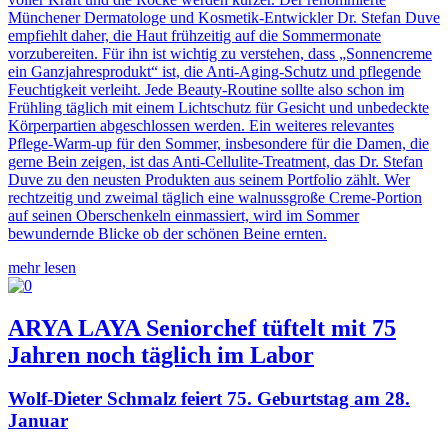
Münchener Dermatologe und Kosmetik-Entwickler Dr. Stefan Duve
empfiehlt daher, die Haut frühzeitig auf die Sommermonate
vorzubereiten. Für ihn ist wichtig zu verstehen, dass „Sonnencreme
ein Ganzjahresprodukt“ ist, die Anti-Aging-Schutz und pflegende
Feuchtigkeit verleiht. Jede Beauty-Routine sollte also schon im
Frühling täglich mit einem Lichtschutz für Gesicht und unbedeckte
Körperpartien abgeschlossen werden. Ein weiteres relevantes
Pflege-Warm-up für den Sommer, insbesondere für die Damen, die
gerne Bein zeigen, ist das Anti-Cellulite-Treatment, das Dr. Stefan
Duve zu den neusten Produkten aus seinem Portfolio zählt. Wer
rechtzeitig und zweimal täglich eine walnussgroße Creme-Portion
auf seinen Oberschenkeln einmassiert, wird im Sommer
bewundernde Blicke ob der schönen Beine ernten.
mehr lesen
ARYA LAYA Seniorchef tüftelt mit 75
Jahren noch täglich im Labor
Wolf-Dieter Schmalz feiert 75. Geburtstag am 28.
Januar