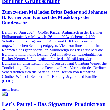
Berliner Grundschüler
Zum zweiten Mal luden Britta Becker und Johannes
B. Kerner zum Konzert des Musikkorps der
Bundeswehr
Berlin, 26. Juni 2024 - Großer Kinder-Aufmarsch in der Berliner
Philharmonie: Am Mittwoch, 26. Juni 2024, fieberten 2.100
Schulkinder aus ausgesuchten 4., 5. und 6. Klassen einem
ungewöhnlichen Schultag entgegen. Viele von ihnen lernten im
Rahmen eines ganz speziellen Musikereignisses das erste Mal die
Berliner Philharmonie kennen. Auf Initiative der gemeinnützigen
Becker-Kerner-Stiftung spielte für sie das Musikkorps der
Bundeswehr unter Leitung von Oberstleutnant Christian Weiper die
Tondichtung „Emil und die Detektive“. Als Vertreterin des Berliner
Senats freuten sich die Stifter auf den Besuch von Katharina
Günther-Wünsch, Senatorin für Bildung, Jugend und Familie
(CDU).
mehr lesen
Let´s Party! - Das Signature Produkt von