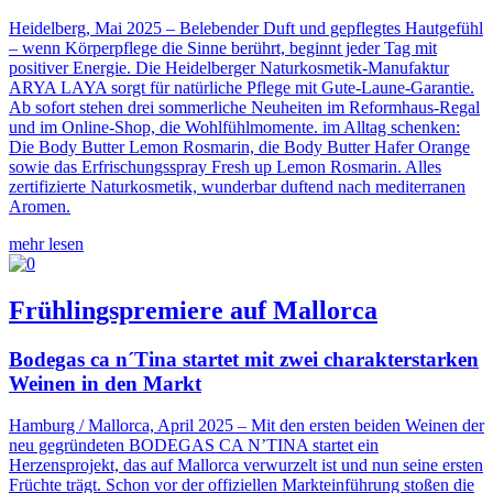
Heidelberg, Mai 2025 – Belebender Duft und gepflegtes Hautgefühl
– wenn Körperpflege die Sinne berührt, beginnt jeder Tag mit
positiver Energie. Die Heidelberger Naturkosmetik-Manufaktur
ARYA LAYA sorgt für natürliche Pflege mit Gute-Laune-Garantie.
Ab sofort stehen drei sommerliche Neuheiten im Reformhaus-Regal
und im Online-Shop, die Wohlfühlmomente. im Alltag schenken:
Die Body Butter Lemon Rosmarin, die Body Butter Hafer Orange
sowie das Erfrischungsspray Fresh up Lemon Rosmarin. Alles
zertifizierte Naturkosmetik, wunderbar duftend nach mediterranen
Aromen.
mehr lesen
Frühlingspremiere auf Mallorca
Bodegas ca n´Tina startet mit zwei charakterstarken
Weinen in den Markt
Hamburg / Mallorca, April 2025 – Mit den ersten beiden Weinen der
neu gegründeten BODEGAS CA N’TINA startet ein
Herzensprojekt, das auf Mallorca verwurzelt ist und nun seine ersten
Früchte trägt. Schon vor der offiziellen Markteinführung stoßen die