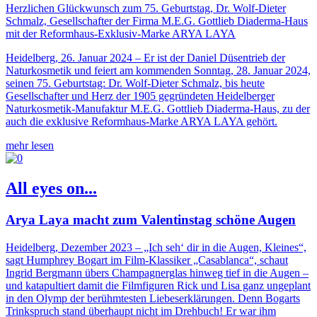
Herzlichen Glückwunsch zum 75. Geburtstag, Dr. Wolf-Dieter
Schmalz, Gesellschafter der Firma M.E.G. Gottlieb Diaderma-Haus
mit der Reformhaus-Exklusiv-Marke ARYA LAYA
Heidelberg, 26. Januar 2024 – Er ist der Daniel Düsentrieb der
Naturkosmetik und feiert am kommenden Sonntag, 28. Januar 2024,
seinen 75. Geburtstag: Dr. Wolf-Dieter Schmalz, bis heute
Gesellschafter und Herz der 1905 gegründeten Heidelberger
Naturkosmetik-Manufaktur M.E.G. Gottlieb Diaderma-Haus, zu der
auch die exklusive Reformhaus-Marke ARYA LAYA gehört.
mehr lesen
All eyes on...
Arya Laya macht zum Valentinstag schöne Augen
Heidelberg, Dezember 2023 – „Ich seh‘ dir in die Augen, Kleines“,
sagt Humphrey Bogart im Film-Klassiker „Casablanca“, schaut
Ingrid Bergmann übers Champagnerglas hinweg tief in die Augen –
und katapultiert damit die Filmfiguren Rick und Lisa ganz ungeplant
in den Olymp der berühmtesten Liebeserklärungen. Denn Bogarts
Trinkspruch stand überhaupt nicht im Drehbuch! Er war ihm