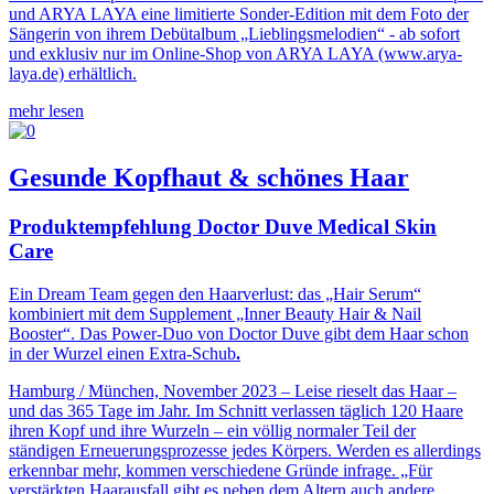
und ARYA LAYA eine limitierte Sonder-Edition mit dem Foto der
Sängerin von ihrem Debütalbum „Lieblingsmelodien“ - ab sofort
und exklusiv nur im Online-Shop von ARYA LAYA (www.arya-
laya.de) erhältlich.
mehr lesen
Gesunde Kopfhaut & schönes Haar
Produktempfehlung Doctor Duve Medical Skin
Care
Ein Dream Team gegen den Haarverlust: das „Hair Serum“
kombiniert mit dem Supplement „Inner Beauty Hair & Nail
Booster“. Das Power-Duo von Doctor Duve gibt dem Haar schon
in der Wurzel einen Extra-Schub
.
Hamburg / München, November 2023 – Leise rieselt das Haar –
und das 365 Tage im Jahr. Im Schnitt verlassen täglich 120 Haare
ihren Kopf und ihre Wurzeln – ein völlig normaler Teil der
ständigen Erneuerungsprozesse jedes Körpers. Werden es allerdings
erkennbar mehr, kommen verschiedene Gründe infrage. „Für
verstärkten Haarausfall gibt es neben dem Altern auch andere