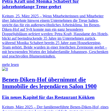
Petra Kraft und Monika Schabert für
jahrzehntelange Treue geehrt
Keitum, 25. März 2025 – Wenn Mitarbeiterinnen und Mitarbeiter
über Jahrzehnte hinweg einem Unternehmen die Treue halten,
spricht das für ein außergewöhnliches Arbeitsklima. Im Benen-
Diken-Hof auf Sylt konnte nun ein ganz besonderes
Doppeljubiläum gefeiert werden: Petra Kraft, Hausdame des Hotels,
blickt auf beeindruckende 35 Jahre im Unternehmen zurück,
während Monika Schabert bereits 25 Jahre zum Housekeeping-
Team gehört. Beide wurden in einer feierlichen Zeremonie geehrt –
mit bewegenden Worten der Inhaberfamilie Johannsen, Geschenken
und prachtvollen Blumensträußen.
mehr lesen
Benen-Diken-Hof übernimmt die
Immobilie des legendären Salon 1900
Ein neues Kapitel für das Restaurant Kökken
Keitum, März 2025 –
Der familiengeführte Benen-Diken-Hof, eines