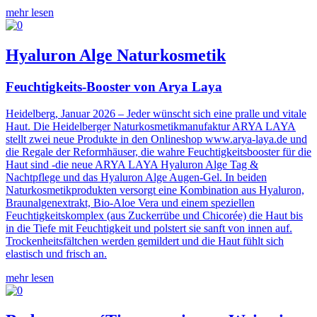
mehr lesen
Hyaluron Alge Naturkosmetik
Feuchtigkeits-Booster von Arya Laya
Heidelberg, Januar 2026 – Jeder wünscht sich eine pralle und vitale
Haut. Die Heidelberger Naturkosmetikmanufaktur ARYA LAYA
stellt zwei neue Produkte in den Onlineshop www.arya-laya.de und
die Regale der Reformhäuser, die wahre Feuchtigkeitsbooster für die
Haut sind -die neue ARYA LAYA Hyaluron Alge Tag &
Nachtpflege und das Hyaluron Alge Augen-Gel. In beiden
Naturkosmetikprodukten versorgt eine Kombination aus Hyaluron,
Braunalgenextrakt, Bio-Aloe Vera und einem speziellen
Feuchtigkeitskomplex (aus Zuckerrübe und Chicorée) die Haut bis
in die Tiefe mit Feuchtigkeit und polstert sie sanft von innen auf.
Trockenheitsfältchen werden gemildert und die Haut fühlt sich
elastisch und frisch an.
mehr lesen