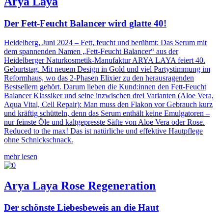
Arya Laya
Der Fett-Feucht Balancer wird glatte 40!
Heidelberg, Juni 2024 – Fett, feucht und berühmt: Das Serum mit
dem spannenden Namen „Fett-Feucht Balancer“ aus der
Heidelberger Naturkosmetik-Manufaktur ARYA LAYA feiert 40.
Geburtstag. Mit neuem Design in Gold und viel Partystimmung im
Reformhaus, wo das 2-Phasen Elixier zu den herausragenden
Bestsellern gehört. Darum lieben die Kund:innen den Fett-Feucht
Balancer Klassiker und seine inzwischen drei Varianten (Aloe Vera,
Aqua Vital, Cell Repair): Man muss den Flakon vor Gebrauch kurz
und kräftig schütteln, denn das Serum enthält keine Emulgatoren –
nur feinste Öle und kaltgepresste Säfte von Aloe Vera oder Rose.
Reduced to the max! Das ist natürliche und effektive Hautpflege
ohne Schnickschnack.
mehr lesen
Arya Laya Rose Regeneration
Der schönste Liebesbeweis an die Haut