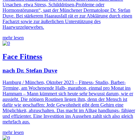
Ursachen, etwa Stress, Schilddrüsen-Probleme oder
Hormonstörungen“, sagt der Münchener Dermatologe Dr. Stefan
Duve. Bei stärkerem Haarausfall rät er zur Abklärung durch einen
Facharzt sowie zur äußerlichen Unterstützung des
Haarwurzelgewebes.
mehr lesen
Face Fitness
nach Dr. Stefan Duve
Hamburg / München, Oktober 2023 – Fitness- Studio, Barber-
Termine, am Wochenende Halb- marathon, einmal pro Monat ins
Hammam – Mann kümmert sich heute sehr bewusst darum, wie er
aussieht. Die nötigen Routinen liegen ihm, denn der Mensch ist
dafür wie geschaffen: Jede Gewohnheit gibt dem Gehirn eine
Möglichkeit, abzuschalten. Das macht im Alltag handlungs- fähiger
und effizienter. Eine Investition ins Aussehen zahlt sich also gleich
mehrfach aus.
mehr lesen