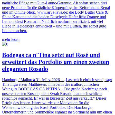
natürliche Pflege mit Gute-Laune-Garantie. Ab sofort stehen drei
neue Produkte für die tägliche Körperpflege im Reformhaus-Regal
und im Online-Shop, www.arya-laya.de: die Body Butter Care &
Shine Karotte und die beiden Duschgele Hafer liebt Orange und
Lemon küsst Rosmarin. Natürlich neuform-zertifiziert, mit viel
Liebe in Heidelberg entwickelt – und mit Düften, die sofort gute
Laune machen.
mehr lesen
Bodegas ca n´Tina setzt auf Rosé und
erweitert das Portfolio um einen zweiten
eleganten Rosado
Hamburg / Mallorca 31. März 2026 – „Lass mich ehrlich sein“, sagt
Tina Ingwersen-Matthiesen, Inhaberin des mallorquinischen
Weinguts BODEGAS CA N’TINA. „Die große Nachfrage nach
unserem ersten Rosado, dem Syrah Rosado, hat mich schlicht
sprachlos gemacht. Er war in kürzester Zeit ausverkauft.“ Dieser
Erfolg des letzten Jahres wurde zur Motivation für die
Weiterentwicklung des Rosé-Portfolios: Die Hamburger
Unternehmerin und Sommelière ergänzt ihr Sortiment nun um einen