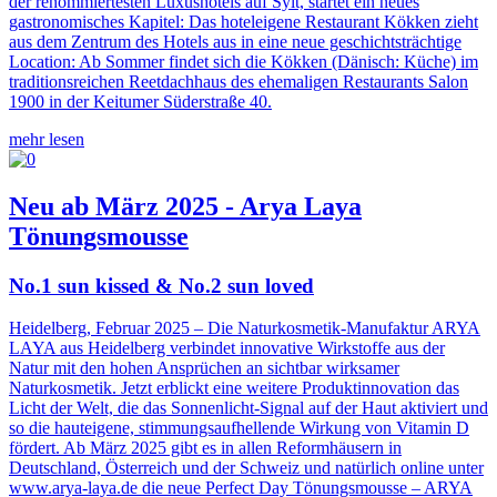
der renommiertesten Luxushotels auf Sylt, startet ein neues
gastronomisches Kapitel: Das hoteleigene Restaurant Kökken zieht
aus dem Zentrum des Hotels aus in eine neue geschichtsträchtige
Location: Ab Sommer findet sich die Kökken (Dänisch: Küche) im
traditionsreichen Reetdachhaus des ehemaligen Restaurants Salon
1900 in der Keitumer Süderstraße 40.
mehr lesen
Neu ab März 2025 - Arya Laya
Tönungsmousse
No.1 sun kissed & No.2 sun loved
Heidelberg, Februar 2025 – Die Naturkosmetik-Manufaktur ARYA
LAYA aus Heidelberg verbindet innovative Wirkstoffe aus der
Natur mit den hohen Ansprüchen an sichtbar wirksamer
Naturkosmetik. Jetzt erblickt eine weitere Produktinnovation das
Licht der Welt, die das Sonnenlicht-Signal auf der Haut aktiviert und
so die hauteigene, stimmungsaufhellende Wirkung von Vitamin D
fördert. Ab März 2025 gibt es in allen Reformhäusern in
Deutschland, Österreich und der Schweiz und natürlich online unter
www.arya-laya.de die neue Perfect Day Tönungsmousse – ARYA