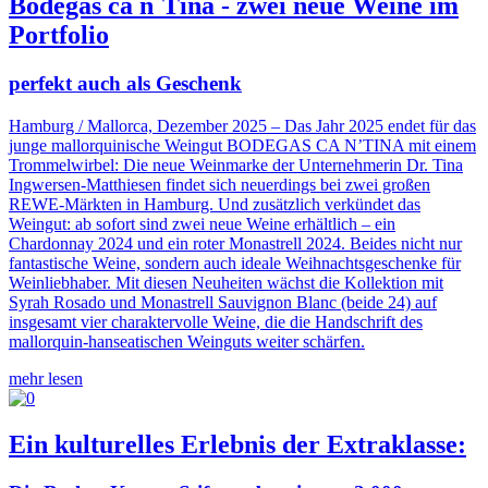
Bodegas ca n´Tina - zwei neue Weine im
Portfolio
perfekt auch als Geschenk
Hamburg / Mallorca, Dezember 2025 – Das Jahr 2025 endet für das
junge mallorquinische Weingut BODEGAS CA N’TINA mit einem
Trommelwirbel: Die neue Weinmarke der Unternehmerin Dr. Tina
Ingwersen-Matthiesen findet sich neuerdings bei zwei großen
REWE-Märkten in Hamburg. Und zusätzlich verkündet das
Weingut: ab sofort sind zwei neue Weine erhältlich – ein
Chardonnay 2024 und ein roter Monastrell 2024. Beides nicht nur
fantastische Weine, sondern auch ideale Weihnachtsgeschenke für
Weinliebhaber. Mit diesen Neuheiten wächst die Kollektion mit
Syrah Rosado und Monastrell Sauvignon Blanc (beide 24) auf
insgesamt vier charaktervolle Weine, die die Handschrift des
mallorquin-hanseatischen Weinguts weiter schärfen.
mehr lesen
Ein kulturelles Erlebnis der Extraklasse: