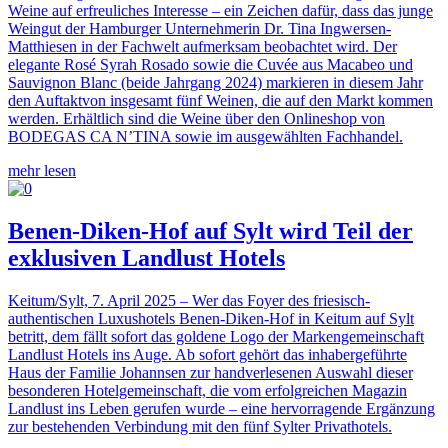
Weine auf erfreuliches Interesse – ein Zeichen dafür, dass das junge
Weingut der Hamburger Unternehmerin Dr. Tina Ingwersen-
Matthiesen in der Fachwelt aufmerksam beobachtet wird. Der
elegante Rosé Syrah Rosado sowie die Cuvée aus Macabeo und
Sauvignon Blanc (beide Jahrgang 2024) markieren in diesem Jahr
den Auftaktvon insgesamt fünf Weinen, die auf den Markt kommen
werden. Erhältlich sind die Weine über den Onlineshop von
BODEGAS CA N’TINA sowie im ausgewählten Fachhandel.
mehr lesen
Benen-Diken-Hof auf Sylt wird Teil der
exklusiven Landlust Hotels
Keitum/Sylt, 7. April 2025 – Wer das Foyer des friesisch-
authentischen Luxushotels Benen-Diken-Hof in Keitum auf Sylt
betritt, dem fällt sofort das goldene Logo der Markengemeinschaft
Landlust Hotels ins Auge. Ab sofort gehört das inhabergeführte
Haus der Familie Johannsen zur handverlesenen Auswahl dieser
besonderen Hotelgemeinschaft, die vom erfolgreichen Magazin
Landlust ins Leben gerufen wurde – eine hervorragende Ergänzung
zur bestehenden Verbindung mit den fünf Sylter Privathotels.