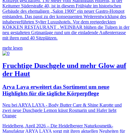
Konzept geschaffen. 150 Meter vom Stammhaus entfernt, in der
Keitumer Süderstraße 40, ist in diesem Frühjahr im historischen
Gebäude des ehemaligen „Salon 1900“ ein neuer Gastro-Hotspot
entstanden. Das passt zu der konsequenten Weiterentwicklung des
inhabergeführten Sylter Luxushotels. Vor dem reetgedeckten
KÖKKEN RESTAURANT . WEINBAR blühen die Tulpen in der
neu gestalteten Grünanlage rund um die einladende Außenterrasse
mit ihren rund 40 Sitzplätzen.
mehr lesen
Fruchtige Duschgele und mehr Glow auf
der Haut
Arya Laya erweitert das Sortiment um neue
Highlights für die tägliche Körperpflege
Neu bei ARYA LAYA - Body Butter Care & Shine Karotte und
zwei neue Duschgele Lemon küsst Rosmarin und Hafer liebt
Orange
Heidelberg, April 2026 – Die Heidelberger Naturkosmetik-
Manufaktur ARYA LAYA sorgt mit ihren aktuellen Neuheiten für