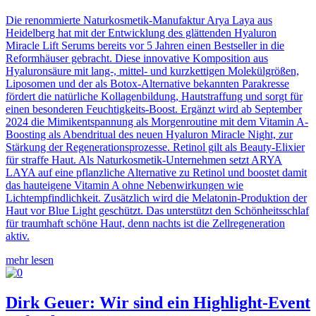
Die renommierte Naturkosmetik-Manufaktur Arya Laya aus
Heidelberg hat mit der Entwicklung des glättenden Hyaluron
Miracle Lift Serums bereits vor 5 Jahren einen Bestseller in die
Reformhäuser gebracht. Diese innovative Komposition aus
Hyaluronsäure mit lang-, mittel- und kurzkettigen Molekülgrößen,
Liposomen und der als Botox-Alternative bekannten Parakresse
fördert die natürliche Kollagenbildung, Hautstraffung und sorgt für
einen besonderen Feuchtigkeits-Boost. Ergänzt wird ab September
2024 die Mimikentspannung als Morgenroutine mit dem Vitamin A-
Boosting als Abendritual des neuen Hyaluron Miracle Night, zur
Stärkung der Regenerationsprozesse. Retinol gilt als Beauty-Elixier
für straffe Haut. Als Naturkosmetik-Unternehmen setzt ARYA
LAYA auf eine pflanzliche Alternative zu Retinol und boostet damit
das hauteigene Vitamin A ohne Nebenwirkungen wie
Lichtempfindlichkeit. Zusätzlich wird die Melatonin-Produktion der
Haut vor Blue Light geschützt. Das unterstützt den Schönheitsschlaf
für traumhaft schöne Haut, denn nachts ist die Zellregeneration
aktiv.
mehr lesen
Dirk Geuer: Wir sind ein Highlight-Event