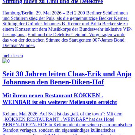
Stiftung luden zu Emil und die Detektive
Hamburg/Berlin, 29. Mai 2026
–
Bei 2.200 Berliner Schülerinnen
und Schülern stieg der Puls, als die gemeinnützige Becker-Kerner-
Stiftung der Gründer Johannes B. Kerner und Britta Becker sie zu
einem Konzert mit dem Musikkorps der Bundeswehr inklusive VIP-
Lesung aus „Emil und die Detektive“ einlud. Vorgetragen wurde
das von der deutschen Stimme des Staragenten 007-James Bond:
Dietmar Wunder.
mehr lesen
Seit 30 Jahren leiten Claas-Erik und Anja
Johannsen den Benen-Diken-Hof
Mit ihrem neuen Restaurant KÖKKEN .
WEINBAR ist ein weiterer Meilenstein erreicht
Keitum, Mai 2026. Auf Sylt ist das „talk of the town“: Mit dem
„KÖKKEN RESTAURANT . WEINBAR“ hat das Hotel
BENEN-DIKEN-HOF in Keitum nicht nur seinen gastronomischen
Standort verlagert, sondern ein eigenständiges kulinarisches