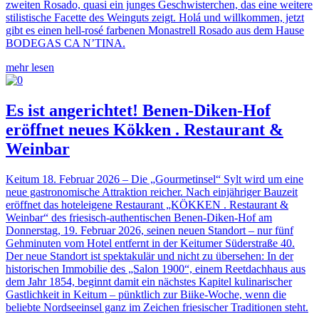
zweiten Rosado, quasi ein junges Geschwisterchen, das eine weitere
stilistische Facette des Weinguts zeigt. Holá und willkommen, jetzt
gibt es einen hell-rosé farbenen Monastrell Rosado aus dem Hause
BODEGAS CA N’TINA.
mehr lesen
Es ist angerichtet! Benen-Diken-Hof
eröffnet neues Kökken . Restaurant &
Weinbar
Keitum 18. Februar 2026 – Die „Gourmetinsel“ Sylt wird um eine
neue gastronomische Attraktion reicher. Nach einjähriger Bauzeit
eröffnet das hoteleigene Restaurant „KÖKKEN . Restaurant &
Weinbar“ des friesisch-authentischen Benen-Diken-Hof am
Donnerstag, 19. Februar 2026, seinen neuen Standort – nur fünf
Gehminuten vom Hotel entfernt in der Keitumer Süderstraße 40.
Der neue Standort ist spektakulär und nicht zu übersehen: In der
historischen Immobilie des „Salon 1900“, einem Reetdachhaus aus
dem Jahr 1854, beginnt damit ein nächstes Kapitel kulinarischer
Gastlichkeit in Keitum – pünktlich zur Biike-Woche, wenn die
beliebte Nordseeinsel ganz im Zeichen friesischer Traditionen steht.