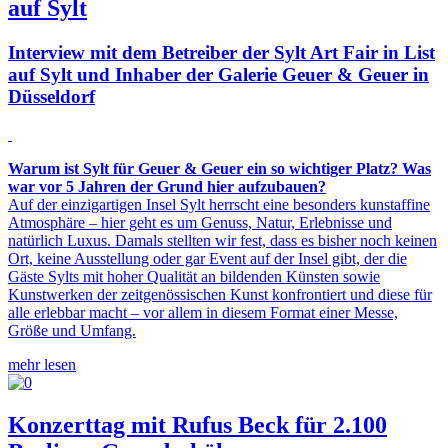
auf Sylt
Interview mit dem Betreiber der Sylt Art Fair in List
auf Sylt und Inhaber der Galerie Geuer & Geuer in
Düsseldorf
Warum ist Sylt für Geuer & Geuer ein so wichtiger Platz? Was
war vor 5 Jahren der Grund hier aufzubauen?
Auf der einzigartigen Insel Sylt herrscht eine besonders kunstaffine
Atmosphäre – hier geht es um Genuss, Natur, Erlebnisse und
natürlich Luxus. Damals stellten wir fest, dass es bisher noch keinen
Ort, keine Ausstellung oder gar Event auf der Insel gibt, der die
Gäste Sylts mit hoher Qualität an bildenden Künsten sowie
Kunstwerken der zeitgenössischen Kunst konfrontiert und diese für
alle erlebbar macht – vor allem in diesem Format einer Messe,
Größe und Umfang.
mehr lesen
Konzerttag mit Rufus Beck für 2.100