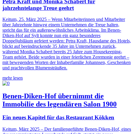
Petra Kraft und Monika Schabert für
jahrzehntelange Treue geehrt
Keitum, 25. März 2025 – Wenn Mitarbeiterinnen und Mitarbeiter
über Jahrzehnte hinweg einem Unternehmen die Treue halten,
spricht das für ein außergewöhnliches Arbeitsklima. Im Benen-
Diken-Hof auf Sylt konnte nun ein ganz besonderes
Doppeljubiläum gefeiert werden: Petra Kraft, Hausdame des Hotels,
blickt auf beeindruckende 35 Jahre im Unternehmen zurück,
während Monika Schabert bereits 25 Jahre zum Housekeeping-
Team gehört. Beide wurden in einer feierlichen Zeremonie geehrt –
mit bewegenden Worten der Inhaberfamilie Johannsen, Geschenken
und prachtvollen Blumensträußen.
mehr lesen
Benen-Diken-Hof übernimmt die
Immobilie des legendären Salon 1900
Ein neues Kapitel für das Restaurant Kökken
Keitum, März 2025 –
Der familiengeführte Benen-Diken-Hof, eines