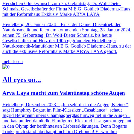
Herzlichen Glückwunsch zum 75. Geburtstag, Dr. Wolf-Dieter
Schmalz, Gesellschafter der Firma M.E.G. Gottlieb Diaderma-Haus
mit der Reformhaus-Exklusiv-Marke ARYA LAYA
Heidelberg, 26. Januar 2024 – Er ist der Daniel Düsentrieb der
Naturkosmetik und feiert am kommenden Sonntag, 28. Januar 2024,
seinen 75. Geburtstag: Dr. Wolf-Dieter Schmalz, bis heute
Gesellschafter und Herz der 1905 gegründeten Heidelberger
Naturkosmetik-Manufaktur M.E.G. Gottlieb Diaderma-Haus, zu der
auch die exklusive Reformhaus-Marke ARYA LAYA gehört.
mehr lesen
All eyes on...
Arya Laya macht zum Valentinstag schöne Augen
Heidelberg, Dezember 2023 – „Ich seh‘ dir in die Augen, Kleines“,
sagt Humphrey Bogart im Film-Klassiker „Casablanca“, schaut
Ingrid Bergmann übers Champagnerglas hinweg tief in die Augen –
und katapultiert damit die Filmfiguren Rick und Lisa ganz ungeplant
in den Olymp der berühmtesten Liebeserklärungen. Denn Bogarts
Trinkspruch stand überhaupt nicht im Drehbuch! Er war ihm