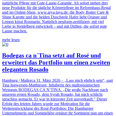
natürliche Pflege mit Gute-Laune-Garantie. Ab sofort stehen drei
neue Produkte für die tägliche Körperpflege im Reformhaus-Regal
und im Online-Shop, www.arya-laya.de: die Body Butter Care &
Shine Karotte und die beiden Duschgele Hafer liebt Orange und
Lemon küsst Rosmarin. Natürlich neuform-zertifiziert, mit viel
Liebe in Heidelberg entwickelt – und mit Düften, die sofort gute
Laune machen.
mehr lesen
Bodegas ca n´Tina setzt auf Rosé und
erweitert das Portfolio um einen zweiten
eleganten Rosado
Hamburg / Mallorca 31. März 2026 – „Lass mich ehrlich sein“, sagt
Tina Ingwersen-Matthiesen, Inhaberin des mallorquinischen
Weinguts BODEGAS CA N’TINA. „Die große Nachfrage nach
unserem ersten Rosado, dem Syrah Rosado, hat mich schlicht
sprachlos gemacht. Er war in kürzester Zeit ausverkauft.“ Dieser
Erfolg des letzten Jahres wurde zur Motivation für die
Weiterentwicklung des Rosé-Portfolios: Die Hamburger
Unternehmerin und Sommelière ergänzt ihr Sortiment nun um einen