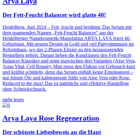
Arya Laya
Der Fett-Feucht Balancer wird glatte 40!
Heidelberg, Juni 2024 – Fett, feucht und berühmt: Das Serum mit
dem spannenden Namen „Fett-Feucht Balancer“ aus der
Heidelberger Naturkosmetik-Manufaktur ARYA LAYA feiert 40.
Geburtstag. Mit neuem Design in Gold und viel Partystimmung im
Reformhaus, wo das 2-Phasen Elixier zu den herausragenden
Bestsellern gehört. Darum lieben die Kund:innen den Fett-Feucht
Balancer Klassiker und seine inzwischen drei Varianten (Aloe Vera,
Aqua Vital, Cell Repair): Man muss den Flakon vor Gebrauch kurz
und kräftig schütteln, denn das Serum enthält keine Emulgatoren –
nur feinste Öle und kaltgepresste Säfte von Aloe Vera oder Rose.
Reduced to the max! Das ist natürliche und effektive Hautpflege
ohne Schnickschnack.
mehr lesen
Arya Laya Rose Regeneration
Der schönste Liebesbeweis an die Haut