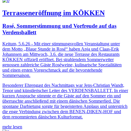
Terrasseneröffnung im KÖKKEN
Rosé, Sommerstimmung und Vorfreude auf das
Verdensballett
Keitum, 5.6.26 - Mit einer stimmungsvollen Veranstaltung unter
dem Motto „Blaue Stunde in Rosé“ haben Anja und Claas-Erik
Johannsen am Mittwoch, 3.6. die neue Terrasse des Restaurants
KÖKKEN offiziell eröffnet. Bei strahlendem Sommerwetter
genossen zahlreiche Gäste Roséweine, kulinarische Spezialitäten
und einen ersten Vorgeschmack auf die bevorstehende
Sommersaison.
Besonderer Ehrengast des Nachmittags war Jens-Christian Wandt,
Tenor und künstlerischer Leiter des VERDENSBALLETT. In einer
kurzen Ansprache stimmte er die Gäste auf den Sommer ein und
überraschte anschließend mit einem dänischen Sommerlied. Die
spontane Darbietung sorgte für begeisterten Applaus und unterstrich
die enge Verbindung zwischen dem BENEN-DIKEN-HOF und
dem renommierten dänischen Kulturformat.
mehr lesen