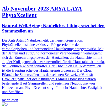
Ab November 2023 ARYA LAYA
PhytoXcellent
Natural Well-Aging: Natürliches Lifting setzt bei den
Stammzellen an
Die Anti-Aging Naturkosmetik der neuen Generation:
PhytoXcellent ist eine exklusive Pflegeserie, die der
chronologischen und hormonellen Hautalterung entgegenwirkt. Mit
den Jahren und aufgrund hormoneller Veränderungen verlangsamt
sich der Erneuerungsprozess der Hautzellen, die Hautdichte nimmt
ab, der Kollagengehalt – verantwortlich für die Hautstabilität – sinkt,
die Konturen wirken schlaffer. Der Abbau von Haut-Stammzellen
ist die Hauptursache des Hautalterungsprozesses. Der Clou:
Pflanzliche Stammzellen aus der seltenen Schweizer Varietät
Uttwiler Spätlauber des Kulturapfels Malus Domestica stärken
bestehende Haut-Stammzellen und regen zur Neubildung von
Hautzellen an. PhytoXcellent sorgt für mehr Hautdichte, Festigkeit
und Straffheit.
mehr lesen