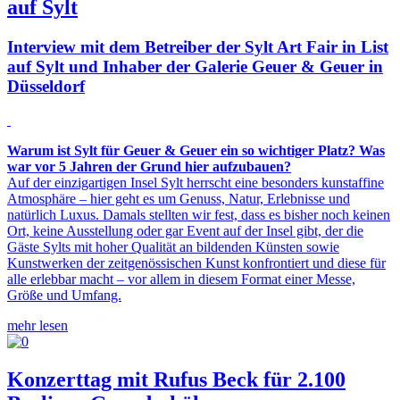
auf Sylt
Interview mit dem Betreiber der Sylt Art Fair in List
auf Sylt und Inhaber der Galerie Geuer & Geuer in
Düsseldorf
Warum ist Sylt für Geuer & Geuer ein so wichtiger Platz? Was
war vor 5 Jahren der Grund hier aufzubauen?
Auf der einzigartigen Insel Sylt herrscht eine besonders kunstaffine
Atmosphäre – hier geht es um Genuss, Natur, Erlebnisse und
natürlich Luxus. Damals stellten wir fest, dass es bisher noch keinen
Ort, keine Ausstellung oder gar Event auf der Insel gibt, der die
Gäste Sylts mit hoher Qualität an bildenden Künsten sowie
Kunstwerken der zeitgenössischen Kunst konfrontiert und diese für
alle erlebbar macht – vor allem in diesem Format einer Messe,
Größe und Umfang.
mehr lesen
Konzerttag mit Rufus Beck für 2.100