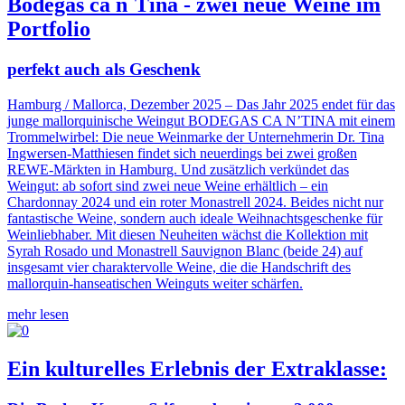
Bodegas ca n´Tina - zwei neue Weine im
Portfolio
perfekt auch als Geschenk
Hamburg / Mallorca, Dezember 2025 – Das Jahr 2025 endet für das
junge mallorquinische Weingut BODEGAS CA N’TINA mit einem
Trommelwirbel: Die neue Weinmarke der Unternehmerin Dr. Tina
Ingwersen-Matthiesen findet sich neuerdings bei zwei großen
REWE-Märkten in Hamburg. Und zusätzlich verkündet das
Weingut: ab sofort sind zwei neue Weine erhältlich – ein
Chardonnay 2024 und ein roter Monastrell 2024. Beides nicht nur
fantastische Weine, sondern auch ideale Weihnachtsgeschenke für
Weinliebhaber. Mit diesen Neuheiten wächst die Kollektion mit
Syrah Rosado und Monastrell Sauvignon Blanc (beide 24) auf
insgesamt vier charaktervolle Weine, die die Handschrift des
mallorquin-hanseatischen Weinguts weiter schärfen.
mehr lesen
Ein kulturelles Erlebnis der Extraklasse: