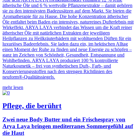
ätherische Öle und 6 % wertvolle Pflanzenextrakte – damit gehören
sie zu den intensivsten Badezusätzen auf dem Markt. Sie bieten die
Aromatherapie für zu Hause. Die hohe Konzentration ätherischer
Öle entfaltet beim Baden ein intensives, naturreines Dufterlebnis mit
Wirkeffekt. ARYA LAYA verbindet das Wissen um die Kraft reiner
ätherischer Öle mit natürlichen Extrakten der jeweiligen
Heilpflanzen zu Heilkräuterbädern mit wohltuenden Düften für ein
luxuriöses Badeerlebnis. Sie laden dazu ein, im hektischen Alltag
einen Moment der Ruhe zu finden und neue Energie zu schöpfen –
ganz im Zeichen von Schönheit, Gesundheit, Entspannung und
Wohlbefinden. ARYA LAYA produziert 100 % kontrollierte
Naturkosmetik – frei von synthetischen Duft-, Farb- und
Konservierungsstoffen nach den strengen Richtlinien des
neuform®-Qualitätssiegels.
mehr lesen
Pflege, die berührt
Zwei neue Body Butter und ein Frischespray von
Arya Laya bringen mediterranes Sommergefühl auf
die Haut