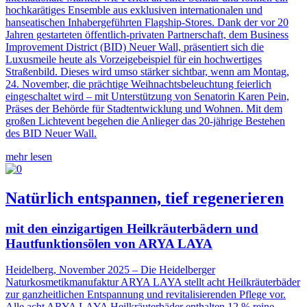
hochkarätiges Ensemble aus exklusiven internationalen und
hanseatischen Inhabergeführten Flagship-Stores. Dank der vor 20
Jahren gestarteten öffentlich-privaten Partnerschaft, dem Business
Improvement District (BID) Neuer Wall, präsentiert sich die
Luxusmeile heute als Vorzeigebeispiel für ein hochwertiges
Straßenbild. Dieses wird umso stärker sichtbar, wenn am Montag,
24. November, die prächtige Weihnachtsbeleuchtung feierlich
eingeschaltet wird – mit Unterstützung von Senatorin Karen Pein,
Präses der Behörde für Stadtentwicklung und Wohnen. Mit dem
großen Lichtevent begehen die Anlieger das 20-jährige Bestehen
des BID Neuer Wall.
mehr lesen
Natürlich entspannen, tief regenerieren
mit den einzigartigen Heilkräuterbädern und
Hautfunktionsölen von ARYA LAYA
Heidelberg, November 2025 – Die Heidelberger
Naturkosmetikmanufaktur ARYA LAYA stellt acht Heilkräuterbäder
zur ganzheitlichen Entspannung und revitalisierenden Pflege vor.
Alle acht ARYA LAYA Heilkräuterbäder enthalten 12 % reine