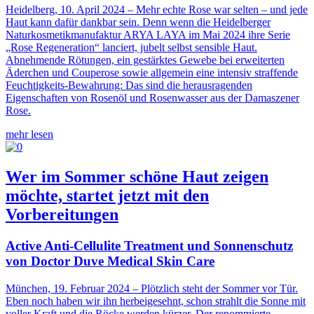
Heidelberg, 10. April 2024 – Mehr echte Rose war selten – und jede
Haut kann dafür dankbar sein. Denn wenn die Heidelberger
Naturkosmetikmanufaktur ARYA LAYA im Mai 2024 ihre Serie
„Rose Regeneration“ lanciert, jubelt selbst sensible Haut.
Abnehmende Rötungen, ein gestärktes Gewebe bei erweiterten
Äderchen und Couperose sowie allgemein eine intensiv straffende
Feuchtigkeits-Bewahrung: Das sind die herausragenden
Eigenschaften von Rosenöl und Rosenwasser aus der Damaszener
Rose.
mehr lesen
Wer im Sommer schöne Haut zeigen
möchte, startet jetzt mit den
Vorbereitungen
Active Anti-Cellulite Treatment und Sonnenschutz
von Doctor Duve Medical Skin Care
München, 19. Februar 2024 – Plötzlich steht der Sommer vor Tür.
Eben noch haben wir ihn herbeigesehnt, schon strahlt die Sonne mit
voller Kraft und die Röcke werden kürzer. Der renommierte