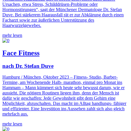
Ursachen, etwa Stress, Schilddrüsen-Probleme oder
Hormonstörungen“, sagt der Münchener Dermatologe Dr. Stefan
Duve. Bei stärkerem Haarausfall rät er zur Abklärung durch einen
Facharzt sowie zur äußerlichen Unterstützung des
Haarwurzelgewebes.
mehr lesen
Face Fitness
nach Dr. Stefan Duve
Hamburg / München, Oktober 2023 – Fitness- Studio, Barber-
Termine, am Wochenende Halb- marathon, einmal pro Monat ins
Hammam – Mann kümmert sich heute sehr bewusst darum, wie er
aussieht. Die nötigen Routinen liegen ihm, denn der Mensch ist
dafür wie geschaffen: Jede Gewohnheit gibt dem Gehirn eine
Möglichkeit, abzuschalten. Das macht im Alltag handlungs- fähiger
und effizienter. Eine Investition ins Aussehen zahlt sich also gleich
mehrfach aus.
mehr lesen