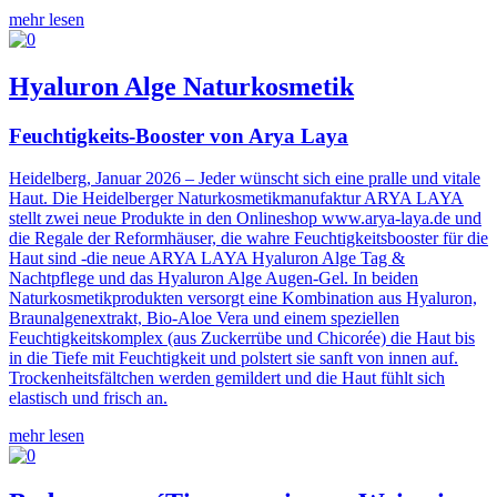
mehr lesen
Hyaluron Alge Naturkosmetik
Feuchtigkeits-Booster von Arya Laya
Heidelberg, Januar 2026 – Jeder wünscht sich eine pralle und vitale
Haut. Die Heidelberger Naturkosmetikmanufaktur ARYA LAYA
stellt zwei neue Produkte in den Onlineshop www.arya-laya.de und
die Regale der Reformhäuser, die wahre Feuchtigkeitsbooster für die
Haut sind -die neue ARYA LAYA Hyaluron Alge Tag &
Nachtpflege und das Hyaluron Alge Augen-Gel. In beiden
Naturkosmetikprodukten versorgt eine Kombination aus Hyaluron,
Braunalgenextrakt, Bio-Aloe Vera und einem speziellen
Feuchtigkeitskomplex (aus Zuckerrübe und Chicorée) die Haut bis
in die Tiefe mit Feuchtigkeit und polstert sie sanft von innen auf.
Trockenheitsfältchen werden gemildert und die Haut fühlt sich
elastisch und frisch an.
mehr lesen