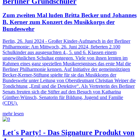
Berliner Grundschüler
Zum zweiten Mal luden Britta Becker und Johannes
B. Kerner zum Konzert des Musikkorps der
Bundeswehr
Berlin, 26. Juni 2024 - Großer Kinder-Aufmarsch in der Berliner
Philharmonie: Am Mittwoch, 26. Juni 2024, fieberten 2.100
Schulkinder aus ausgesuchten 4., 5. und 6. Klassen einem
ungewöhnlichen Schultag entgegen. Viele von ihnen lernten im
Rahmen eines ganz speziellen Musikereignisses das erste Mal die
Berliner Philharmonie kennen. Auf Initiative der gemeinnützigen
Becker-Kerner-Stiftung spielte für sie das Musikkorps der
Bundeswehr unter Leitung von Oberstleutnant Christian Weiper die
Tondichtung „Emil und die Detektive“. Als Vertreterin des Berliner
Senats freuten sich die Stifter auf den Besuch von Katharina
Günther-Wünsch, Senatorin für Bildung, Jugend und Familie
(CDU).
mehr lesen
Let´s Party! - Das Signature Produkt von