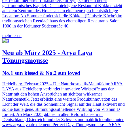
der renommiertesten Luxushotels auf Sylt, startet ein neues
gastronomisches Kapitel: Das hoteleigene Restaurant Kökken zieht
aus dem Zentrum des Hotels aus in eine neue geschichtsträchtige
Location: Ab Sommer findet sich die Kökken (Dänisch: Küche) im
traditionsreichen Reetdachhaus des ehemaligen Restaurants Salon
1900 in der Keitumer Süderstraße 40.
mehr lesen
Neu ab März 2025 - Arya Laya
Tönungsmousse
No.1 sun kissed & No.2 sun loved
Heidelberg, Februar 2025 – Die Naturkosmetik-Manufaktur ARYA
LAYA aus Heidelberg verbindet innovative Wirkstoffe aus der
Natur mit den hohen Ansprüchen an sichtbar wirksamer
Naturkosmetik. Jetzt erblickt eine weitere Produktinnovation das
Licht der Welt, die das Sonnenlicht-Signal auf der Haut aktiviert und
so die hauteigene, stimmungsaufhellende Wirkung von Vitamin D
fördert. Ab März 2025 gibt es in allen Reformhäusern in
Deutschland, Österreich und der Schweiz und natürlich online unter
www.arya-laya.de die neue Perfect Day Tönungsmousse – ARYA