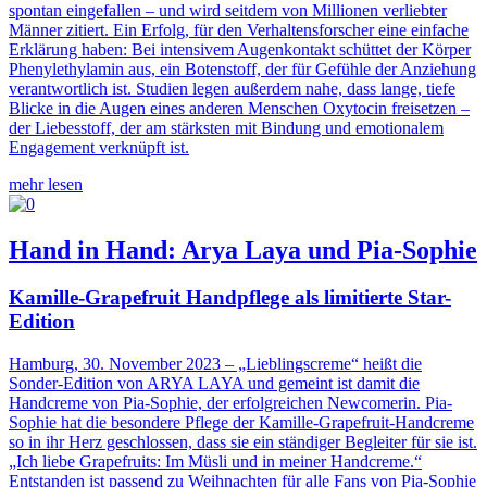
spontan eingefallen – und wird seitdem von Millionen verliebter
Männer zitiert. Ein Erfolg, für den Verhaltensforscher eine einfache
Erklärung haben: Bei intensivem Augenkontakt schüttet der Körper
Phenylethylamin aus, ein Botenstoff, der für Gefühle der Anziehung
verantwortlich ist. Studien legen außerdem nahe, dass lange, tiefe
Blicke in die Augen eines anderen Menschen Oxytocin freisetzen –
der Liebesstoff, der am stärksten mit Bindung und emotionalem
Engagement verknüpft ist.
mehr lesen
Hand in Hand: Arya Laya und Pia-Sophie
Kamille-Grapefruit Handpflege als limitierte Star-
Edition
Hamburg, 30. November 2023
– „Lieblingscreme“ heißt die
Sonder-Edition von ARYA LAYA und gemeint ist damit die
Handcreme von Pia-Sophie, der erfolgreichen Newcomerin. Pia-
Sophie hat die besondere Pflege der Kamille-Grapefruit-Handcreme
so in ihr Herz geschlossen, dass sie ein ständiger Begleiter für sie ist.
„Ich liebe Grapefruits: Im Müsli und in meiner Handcreme.“
Entstanden ist passend zu Weihnachten für alle Fans von Pia-Sophie