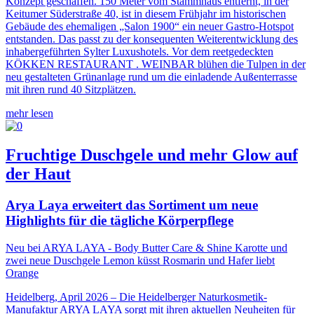
Konzept geschaffen. 150 Meter vom Stammhaus entfernt, in der
Keitumer Süderstraße 40, ist in diesem Frühjahr im historischen
Gebäude des ehemaligen „Salon 1900“ ein neuer Gastro-Hotspot
entstanden. Das passt zu der konsequenten Weiterentwicklung des
inhabergeführten Sylter Luxushotels. Vor dem reetgedeckten
KÖKKEN RESTAURANT . WEINBAR blühen die Tulpen in der
neu gestalteten Grünanlage rund um die einladende Außenterrasse
mit ihren rund 40 Sitzplätzen.
mehr lesen
Fruchtige Duschgele und mehr Glow auf
der Haut
Arya Laya erweitert das Sortiment um neue
Highlights für die tägliche Körperpflege
Neu bei ARYA LAYA - Body Butter Care & Shine Karotte und
zwei neue Duschgele Lemon küsst Rosmarin und Hafer liebt
Orange
Heidelberg, April 2026 – Die Heidelberger Naturkosmetik-
Manufaktur ARYA LAYA sorgt mit ihren aktuellen Neuheiten für