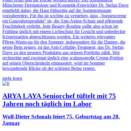
Münchener Dermatologe und Kosmetik-Entwickler Dr. Stefan Duve
empfiehlt daher, die Haut frühzeitig auf die Sommermonate
vorzubereiten. Für ihn ist wichtig zu verstehen, dass „Sonnencreme
ein Ganzjahresprodukt“ ist, die Anti-Aging-Schutz und pflegende
Feuchtigkeit verleiht. Jede Beauty-Routine sollte also schon im
Frühling täglich mit einem Lichtschutz für Gesicht und unbedeckte
Körperpartien abgeschlossen werden. Ein weiteres relevantes
Pflege-Warm-up für den Sommer, insbesondere für die Damen, die
gerne Bein zeigen, ist das Anti-Cellulite-Treatment, das Dr. Stefan
Duve zu den neusten Produkten aus seinem Portfolio zählt. Wer
rechtzeitig und zweimal täglich eine walnussgroße Creme-Portion
auf seinen Oberschenkeln einmassiert, wird im Sommer
bewundernde Blicke ob der schönen Beine ernten.
mehr lesen
ARYA LAYA Seniorchef tüftelt mit 75
Jahren noch täglich im Labor
Wolf-Dieter Schmalz feiert 75. Geburtstag am 28.
Januar