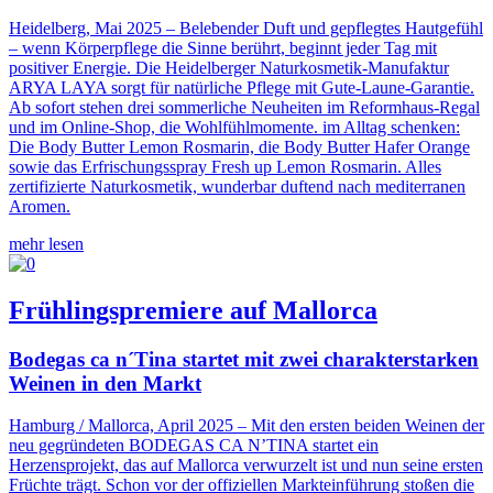
Heidelberg, Mai 2025 – Belebender Duft und gepflegtes Hautgefühl
– wenn Körperpflege die Sinne berührt, beginnt jeder Tag mit
positiver Energie. Die Heidelberger Naturkosmetik-Manufaktur
ARYA LAYA sorgt für natürliche Pflege mit Gute-Laune-Garantie.
Ab sofort stehen drei sommerliche Neuheiten im Reformhaus-Regal
und im Online-Shop, die Wohlfühlmomente. im Alltag schenken:
Die Body Butter Lemon Rosmarin, die Body Butter Hafer Orange
sowie das Erfrischungsspray Fresh up Lemon Rosmarin. Alles
zertifizierte Naturkosmetik, wunderbar duftend nach mediterranen
Aromen.
mehr lesen
Frühlingspremiere auf Mallorca
Bodegas ca n´Tina startet mit zwei charakterstarken
Weinen in den Markt
Hamburg / Mallorca, April 2025 – Mit den ersten beiden Weinen der
neu gegründeten BODEGAS CA N’TINA startet ein
Herzensprojekt, das auf Mallorca verwurzelt ist und nun seine ersten
Früchte trägt. Schon vor der offiziellen Markteinführung stoßen die