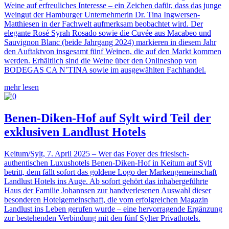
Weine auf erfreuliches Interesse – ein Zeichen dafür, dass das junge
Weingut der Hamburger Unternehmerin Dr. Tina Ingwersen-
Matthiesen in der Fachwelt aufmerksam beobachtet wird. Der
elegante Rosé Syrah Rosado sowie die Cuvée aus Macabeo und
Sauvignon Blanc (beide Jahrgang 2024) markieren in diesem Jahr
den Auftaktvon insgesamt fünf Weinen, die auf den Markt kommen
werden. Erhältlich sind die Weine über den Onlineshop von
BODEGAS CA N’TINA sowie im ausgewählten Fachhandel.
mehr lesen
Benen-Diken-Hof auf Sylt wird Teil der
exklusiven Landlust Hotels
Keitum/Sylt, 7. April 2025 – Wer das Foyer des friesisch-
authentischen Luxushotels Benen-Diken-Hof in Keitum auf Sylt
betritt, dem fällt sofort das goldene Logo der Markengemeinschaft
Landlust Hotels ins Auge. Ab sofort gehört das inhabergeführte
Haus der Familie Johannsen zur handverlesenen Auswahl dieser
besonderen Hotelgemeinschaft, die vom erfolgreichen Magazin
Landlust ins Leben gerufen wurde – eine hervorragende Ergänzung
zur bestehenden Verbindung mit den fünf Sylter Privathotels.