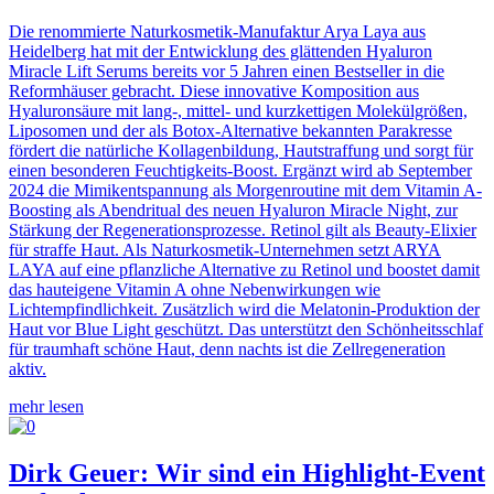
Die renommierte Naturkosmetik-Manufaktur Arya Laya aus
Heidelberg hat mit der Entwicklung des glättenden Hyaluron
Miracle Lift Serums bereits vor 5 Jahren einen Bestseller in die
Reformhäuser gebracht. Diese innovative Komposition aus
Hyaluronsäure mit lang-, mittel- und kurzkettigen Molekülgrößen,
Liposomen und der als Botox-Alternative bekannten Parakresse
fördert die natürliche Kollagenbildung, Hautstraffung und sorgt für
einen besonderen Feuchtigkeits-Boost. Ergänzt wird ab September
2024 die Mimikentspannung als Morgenroutine mit dem Vitamin A-
Boosting als Abendritual des neuen Hyaluron Miracle Night, zur
Stärkung der Regenerationsprozesse. Retinol gilt als Beauty-Elixier
für straffe Haut. Als Naturkosmetik-Unternehmen setzt ARYA
LAYA auf eine pflanzliche Alternative zu Retinol und boostet damit
das hauteigene Vitamin A ohne Nebenwirkungen wie
Lichtempfindlichkeit. Zusätzlich wird die Melatonin-Produktion der
Haut vor Blue Light geschützt. Das unterstützt den Schönheitsschlaf
für traumhaft schöne Haut, denn nachts ist die Zellregeneration
aktiv.
mehr lesen
Dirk Geuer: Wir sind ein Highlight-Event