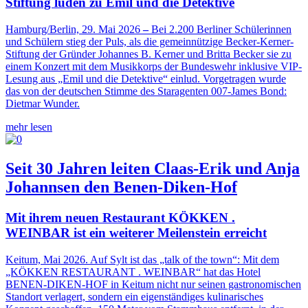
Stiftung luden zu Emil und die Detektive
Hamburg/Berlin, 29. Mai 2026
–
Bei 2.200 Berliner Schülerinnen
und Schülern stieg der Puls, als die gemeinnützige Becker-Kerner-
Stiftung der Gründer Johannes B. Kerner und Britta Becker sie zu
einem Konzert mit dem Musikkorps der Bundeswehr inklusive VIP-
Lesung aus „Emil und die Detektive“ einlud. Vorgetragen wurde
das von der deutschen Stimme des Staragenten 007-James Bond:
Dietmar Wunder.
mehr lesen
Seit 30 Jahren leiten Claas-Erik und Anja
Johannsen den Benen-Diken-Hof
Mit ihrem neuen Restaurant KÖKKEN .
WEINBAR ist ein weiterer Meilenstein erreicht
Keitum, Mai 2026. Auf Sylt ist das „talk of the town“: Mit dem
„KÖKKEN RESTAURANT . WEINBAR“ hat das Hotel
BENEN-DIKEN-HOF in Keitum nicht nur seinen gastronomischen
Standort verlagert, sondern ein eigenständiges kulinarisches