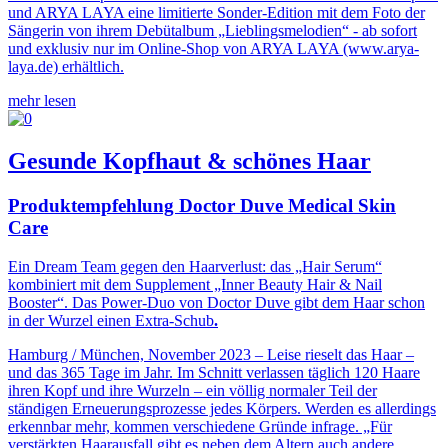
und ARYA LAYA eine limitierte Sonder-Edition mit dem Foto der
Sängerin von ihrem Debütalbum „Lieblingsmelodien“ - ab sofort
und exklusiv nur im Online-Shop von ARYA LAYA (www.arya-
laya.de) erhältlich.
mehr lesen
Gesunde Kopfhaut & schönes Haar
Produktempfehlung Doctor Duve Medical Skin
Care
Ein Dream Team gegen den Haarverlust: das „Hair Serum“
kombiniert mit dem Supplement „Inner Beauty Hair & Nail
Booster“. Das Power-Duo von Doctor Duve gibt dem Haar schon
in der Wurzel einen Extra-Schub
.
Hamburg / München, November 2023 – Leise rieselt das Haar –
und das 365 Tage im Jahr. Im Schnitt verlassen täglich 120 Haare
ihren Kopf und ihre Wurzeln – ein völlig normaler Teil der
ständigen Erneuerungsprozesse jedes Körpers. Werden es allerdings
erkennbar mehr, kommen verschiedene Gründe infrage. „Für
verstärkten Haarausfall gibt es neben dem Altern auch andere