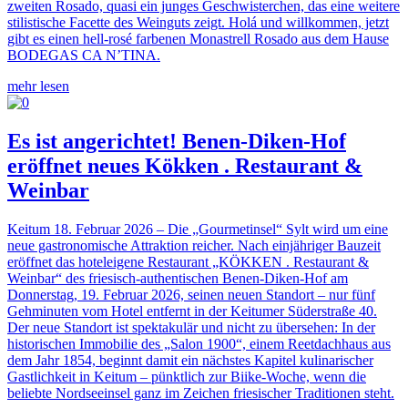
zweiten Rosado, quasi ein junges Geschwisterchen, das eine weitere
stilistische Facette des Weinguts zeigt. Holá und willkommen, jetzt
gibt es einen hell-rosé farbenen Monastrell Rosado aus dem Hause
BODEGAS CA N’TINA.
mehr lesen
Es ist angerichtet! Benen-Diken-Hof
eröffnet neues Kökken . Restaurant &
Weinbar
Keitum 18. Februar 2026 – Die „Gourmetinsel“ Sylt wird um eine
neue gastronomische Attraktion reicher. Nach einjähriger Bauzeit
eröffnet das hoteleigene Restaurant „KÖKKEN . Restaurant &
Weinbar“ des friesisch-authentischen Benen-Diken-Hof am
Donnerstag, 19. Februar 2026, seinen neuen Standort – nur fünf
Gehminuten vom Hotel entfernt in der Keitumer Süderstraße 40.
Der neue Standort ist spektakulär und nicht zu übersehen: In der
historischen Immobilie des „Salon 1900“, einem Reetdachhaus aus
dem Jahr 1854, beginnt damit ein nächstes Kapitel kulinarischer
Gastlichkeit in Keitum – pünktlich zur Biike-Woche, wenn die
beliebte Nordseeinsel ganz im Zeichen friesischer Traditionen steht.