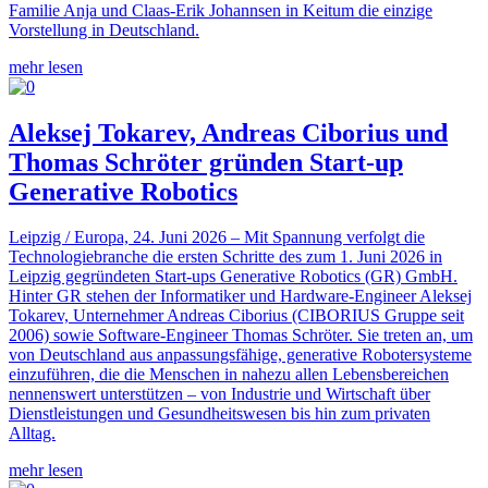
Familie Anja und Claas-Erik Johannsen in Keitum die einzige
Vorstellung in Deutschland.
mehr lesen
Aleksej Tokarev, Andreas Ciborius und
Thomas Schröter gründen Start-up
Generative Robotics
Leipzig / Europa, 24. Juni 2026 – Mit Spannung verfolgt die
Technologiebranche die ersten Schritte des zum 1. Juni 2026 in
Leipzig gegründeten Start-ups Generative Robotics (GR) GmbH.
Hinter GR stehen der Informatiker und Hardware-Engineer Aleksej
Tokarev, Unternehmer Andreas Ciborius (CIBORIUS Gruppe seit
2006) sowie Software-Engineer Thomas Schröter. Sie treten an, um
von Deutschland aus anpassungsfähige, generative Robotersysteme
einzuführen, die die Menschen in nahezu allen Lebensbereichen
nennenswert unterstützen – von Industrie und Wirtschaft über
Dienstleistungen und Gesundheitswesen bis hin zum privaten
Alltag.
mehr lesen