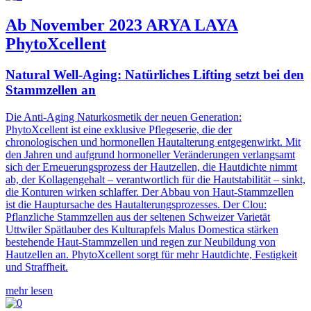
Ab November 2023 ARYA LAYA
PhytoXcellent
Natural Well-Aging: Natürliches Lifting setzt bei den
Stammzellen an
Die Anti-Aging Naturkosmetik der neuen Generation:
PhytoXcellent ist eine exklusive Pflegeserie, die der
chronologischen und hormonellen Hautalterung entgegenwirkt. Mit
den Jahren und aufgrund hormoneller Veränderungen verlangsamt
sich der Erneuerungsprozess der Hautzellen, die Hautdichte nimmt
ab, der Kollagengehalt – verantwortlich für die Hautstabilität – sinkt,
die Konturen wirken schlaffer. Der Abbau von Haut-Stammzellen
ist die Hauptursache des Hautalterungsprozesses. Der Clou:
Pflanzliche Stammzellen aus der seltenen Schweizer Varietät
Uttwiler Spätlauber des Kulturapfels Malus Domestica stärken
bestehende Haut-Stammzellen und regen zur Neubildung von
Hautzellen an. PhytoXcellent sorgt für mehr Hautdichte, Festigkeit
und Straffheit.
mehr lesen