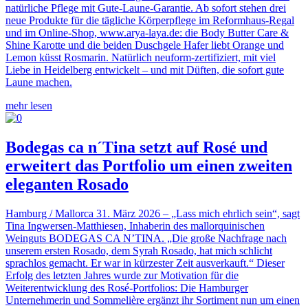
natürliche Pflege mit Gute-Laune-Garantie. Ab sofort stehen drei
neue Produkte für die tägliche Körperpflege im Reformhaus-Regal
und im Online-Shop, www.arya-laya.de: die Body Butter Care &
Shine Karotte und die beiden Duschgele Hafer liebt Orange und
Lemon küsst Rosmarin. Natürlich neuform-zertifiziert, mit viel
Liebe in Heidelberg entwickelt – und mit Düften, die sofort gute
Laune machen.
mehr lesen
Bodegas ca n´Tina setzt auf Rosé und
erweitert das Portfolio um einen zweiten
eleganten Rosado
Hamburg / Mallorca 31. März 2026 – „Lass mich ehrlich sein“, sagt
Tina Ingwersen-Matthiesen, Inhaberin des mallorquinischen
Weinguts BODEGAS CA N’TINA. „Die große Nachfrage nach
unserem ersten Rosado, dem Syrah Rosado, hat mich schlicht
sprachlos gemacht. Er war in kürzester Zeit ausverkauft.“ Dieser
Erfolg des letzten Jahres wurde zur Motivation für die
Weiterentwicklung des Rosé-Portfolios: Die Hamburger
Unternehmerin und Sommelière ergänzt ihr Sortiment nun um einen