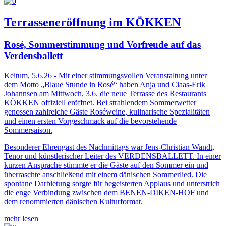
Terrasseneröffnung im KÖKKEN
Rosé, Sommerstimmung und Vorfreude auf das
Verdensballett
Keitum, 5.6.26 - Mit einer stimmungsvollen Veranstaltung unter
dem Motto „Blaue Stunde in Rosé“ haben Anja und Claas-Erik
Johannsen am Mittwoch, 3.6. die neue Terrasse des Restaurants
KÖKKEN offiziell eröffnet. Bei strahlendem Sommerwetter
genossen zahlreiche Gäste Roséweine, kulinarische Spezialitäten
und einen ersten Vorgeschmack auf die bevorstehende
Sommersaison.
Besonderer Ehrengast des Nachmittags war Jens-Christian Wandt,
Tenor und künstlerischer Leiter des VERDENSBALLETT. In einer
kurzen Ansprache stimmte er die Gäste auf den Sommer ein und
überraschte anschließend mit einem dänischen Sommerlied. Die
spontane Darbietung sorgte für begeisterten Applaus und unterstrich
die enge Verbindung zwischen dem BENEN-DIKEN-HOF und
dem renommierten dänischen Kulturformat.
mehr lesen