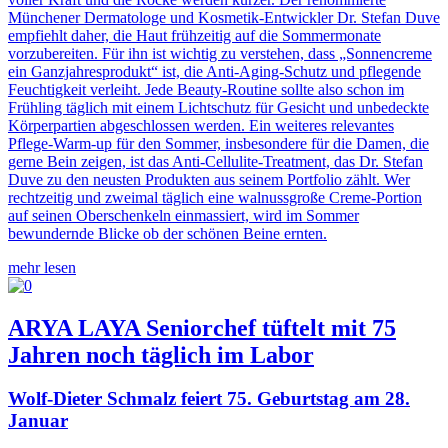
Münchener Dermatologe und Kosmetik-Entwickler Dr. Stefan Duve
empfiehlt daher, die Haut frühzeitig auf die Sommermonate
vorzubereiten. Für ihn ist wichtig zu verstehen, dass „Sonnencreme
ein Ganzjahresprodukt“ ist, die Anti-Aging-Schutz und pflegende
Feuchtigkeit verleiht. Jede Beauty-Routine sollte also schon im
Frühling täglich mit einem Lichtschutz für Gesicht und unbedeckte
Körperpartien abgeschlossen werden. Ein weiteres relevantes
Pflege-Warm-up für den Sommer, insbesondere für die Damen, die
gerne Bein zeigen, ist das Anti-Cellulite-Treatment, das Dr. Stefan
Duve zu den neusten Produkten aus seinem Portfolio zählt. Wer
rechtzeitig und zweimal täglich eine walnussgroße Creme-Portion
auf seinen Oberschenkeln einmassiert, wird im Sommer
bewundernde Blicke ob der schönen Beine ernten.
mehr lesen
ARYA LAYA Seniorchef tüftelt mit 75
Jahren noch täglich im Labor
Wolf-Dieter Schmalz feiert 75. Geburtstag am 28.
Januar