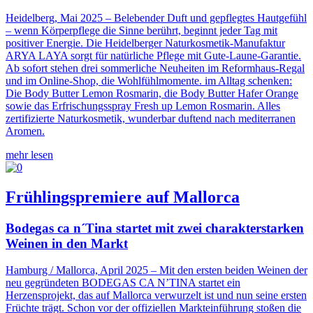
Heidelberg, Mai 2025 – Belebender Duft und gepflegtes Hautgefühl
– wenn Körperpflege die Sinne berührt, beginnt jeder Tag mit
positiver Energie. Die Heidelberger Naturkosmetik-Manufaktur
ARYA LAYA sorgt für natürliche Pflege mit Gute-Laune-Garantie.
Ab sofort stehen drei sommerliche Neuheiten im Reformhaus-Regal
und im Online-Shop, die Wohlfühlmomente. im Alltag schenken:
Die Body Butter Lemon Rosmarin, die Body Butter Hafer Orange
sowie das Erfrischungsspray Fresh up Lemon Rosmarin. Alles
zertifizierte Naturkosmetik, wunderbar duftend nach mediterranen
Aromen.
mehr lesen
Frühlingspremiere auf Mallorca
Bodegas ca n´Tina startet mit zwei charakterstarken
Weinen in den Markt
Hamburg / Mallorca, April 2025 – Mit den ersten beiden Weinen der
neu gegründeten BODEGAS CA N’TINA startet ein
Herzensprojekt, das auf Mallorca verwurzelt ist und nun seine ersten
Früchte trägt. Schon vor der offiziellen Markteinführung stoßen die