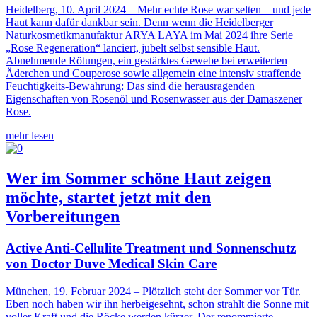
Heidelberg, 10. April 2024 – Mehr echte Rose war selten – und jede
Haut kann dafür dankbar sein. Denn wenn die Heidelberger
Naturkosmetikmanufaktur ARYA LAYA im Mai 2024 ihre Serie
„Rose Regeneration“ lanciert, jubelt selbst sensible Haut.
Abnehmende Rötungen, ein gestärktes Gewebe bei erweiterten
Äderchen und Couperose sowie allgemein eine intensiv straffende
Feuchtigkeits-Bewahrung: Das sind die herausragenden
Eigenschaften von Rosenöl und Rosenwasser aus der Damaszener
Rose.
mehr lesen
Wer im Sommer schöne Haut zeigen
möchte, startet jetzt mit den
Vorbereitungen
Active Anti-Cellulite Treatment und Sonnenschutz
von Doctor Duve Medical Skin Care
München, 19. Februar 2024 – Plötzlich steht der Sommer vor Tür.
Eben noch haben wir ihn herbeigesehnt, schon strahlt die Sonne mit
voller Kraft und die Röcke werden kürzer. Der renommierte