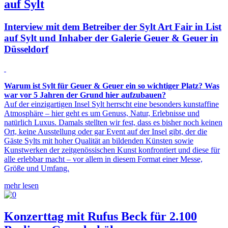
auf Sylt
Interview mit dem Betreiber der Sylt Art Fair in List
auf Sylt und Inhaber der Galerie Geuer & Geuer in
Düsseldorf
Warum ist Sylt für Geuer & Geuer ein so wichtiger Platz? Was
war vor 5 Jahren der Grund hier aufzubauen?
Auf der einzigartigen Insel Sylt herrscht eine besonders kunstaffine
Atmosphäre – hier geht es um Genuss, Natur, Erlebnisse und
natürlich Luxus. Damals stellten wir fest, dass es bisher noch keinen
Ort, keine Ausstellung oder gar Event auf der Insel gibt, der die
Gäste Sylts mit hoher Qualität an bildenden Künsten sowie
Kunstwerken der zeitgenössischen Kunst konfrontiert und diese für
alle erlebbar macht – vor allem in diesem Format einer Messe,
Größe und Umfang.
mehr lesen
Konzerttag mit Rufus Beck für 2.100