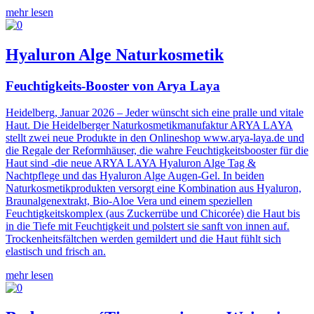
mehr lesen
Hyaluron Alge Naturkosmetik
Feuchtigkeits-Booster von Arya Laya
Heidelberg, Januar 2026 – Jeder wünscht sich eine pralle und vitale
Haut. Die Heidelberger Naturkosmetikmanufaktur ARYA LAYA
stellt zwei neue Produkte in den Onlineshop www.arya-laya.de und
die Regale der Reformhäuser, die wahre Feuchtigkeitsbooster für die
Haut sind -die neue ARYA LAYA Hyaluron Alge Tag &
Nachtpflege und das Hyaluron Alge Augen-Gel. In beiden
Naturkosmetikprodukten versorgt eine Kombination aus Hyaluron,
Braunalgenextrakt, Bio-Aloe Vera und einem speziellen
Feuchtigkeitskomplex (aus Zuckerrübe und Chicorée) die Haut bis
in die Tiefe mit Feuchtigkeit und polstert sie sanft von innen auf.
Trockenheitsfältchen werden gemildert und die Haut fühlt sich
elastisch und frisch an.
mehr lesen