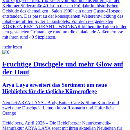
Konzept geschaffen. 150 Meter vom Stammhaus entfernt, in der
Keitumer Süderstraße 40, ist in diesem Frühjahr im historischen
Gebäude des ehemaligen „Salon 1900“ ein neuer Gastro-Hotspot
entstanden. Das passt zu der konsequenten Weiterentwicklung des
inhabergeführten Sylter Luxushotels. Vor dem reetgedeckten
KÖKKEN RESTAURANT . WEINBAR blühen die Tulpen in der
neu gestalteten Grünanlage rund um die einladende Außenterrasse
mit ihren rund 40 Sitzplätzen.
mehr lesen
Fruchtige Duschgele und mehr Glow auf
der Haut
Arya Laya erweitert das Sortiment um neue
Highlights für die tägliche Körperpflege
Neu bei ARYA LAYA - Body Butter Care & Shine Karotte und
zwei neue Duschgele Lemon küsst Rosmarin und Hafer liebt
Orange
Heidelberg, April 2026 – Die Heidelberger Naturkosmetik-
Manufaktur ARYA LAYA sorgt mit ihren aktuellen Neuheiten für