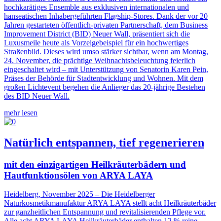
hochkarätiges Ensemble aus exklusiven internationalen und
hanseatischen Inhabergeführten Flagship-Stores. Dank der vor 20
Jahren gestarteten öffentlich-privaten Partnerschaft, dem Business
Improvement District (BID) Neuer Wall, präsentiert sich die
Luxusmeile heute als Vorzeigebeispiel für ein hochwertiges
Straßenbild. Dieses wird umso stärker sichtbar, wenn am Montag,
24. November, die prächtige Weihnachtsbeleuchtung feierlich
eingeschaltet wird – mit Unterstützung von Senatorin Karen Pein,
Präses der Behörde für Stadtentwicklung und Wohnen. Mit dem
großen Lichtevent begehen die Anlieger das 20-jährige Bestehen
des BID Neuer Wall.
mehr lesen
Natürlich entspannen, tief regenerieren
mit den einzigartigen Heilkräuterbädern und
Hautfunktionsölen von ARYA LAYA
Heidelberg, November 2025 – Die Heidelberger
Naturkosmetikmanufaktur ARYA LAYA stellt acht Heilkräuterbäder
zur ganzheitlichen Entspannung und revitalisierenden Pflege vor.
Alle acht ARYA LAYA Heilkräuterbäder enthalten 12 % reine