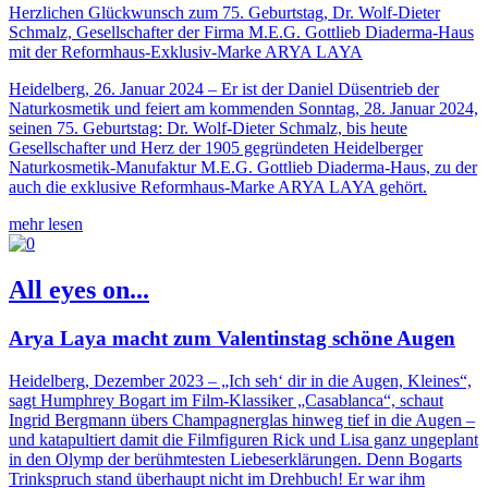
Herzlichen Glückwunsch zum 75. Geburtstag, Dr. Wolf-Dieter
Schmalz, Gesellschafter der Firma M.E.G. Gottlieb Diaderma-Haus
mit der Reformhaus-Exklusiv-Marke ARYA LAYA
Heidelberg, 26. Januar 2024 – Er ist der Daniel Düsentrieb der
Naturkosmetik und feiert am kommenden Sonntag, 28. Januar 2024,
seinen 75. Geburtstag: Dr. Wolf-Dieter Schmalz, bis heute
Gesellschafter und Herz der 1905 gegründeten Heidelberger
Naturkosmetik-Manufaktur M.E.G. Gottlieb Diaderma-Haus, zu der
auch die exklusive Reformhaus-Marke ARYA LAYA gehört.
mehr lesen
All eyes on...
Arya Laya macht zum Valentinstag schöne Augen
Heidelberg, Dezember 2023 – „Ich seh‘ dir in die Augen, Kleines“,
sagt Humphrey Bogart im Film-Klassiker „Casablanca“, schaut
Ingrid Bergmann übers Champagnerglas hinweg tief in die Augen –
und katapultiert damit die Filmfiguren Rick und Lisa ganz ungeplant
in den Olymp der berühmtesten Liebeserklärungen. Denn Bogarts
Trinkspruch stand überhaupt nicht im Drehbuch! Er war ihm