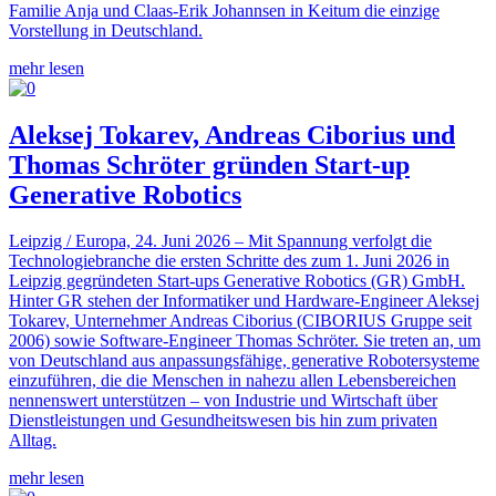
Familie Anja und Claas-Erik Johannsen in Keitum die einzige
Vorstellung in Deutschland.
mehr lesen
Aleksej Tokarev, Andreas Ciborius und
Thomas Schröter gründen Start-up
Generative Robotics
Leipzig / Europa, 24. Juni 2026 – Mit Spannung verfolgt die
Technologiebranche die ersten Schritte des zum 1. Juni 2026 in
Leipzig gegründeten Start-ups Generative Robotics (GR) GmbH.
Hinter GR stehen der Informatiker und Hardware-Engineer Aleksej
Tokarev, Unternehmer Andreas Ciborius (CIBORIUS Gruppe seit
2006) sowie Software-Engineer Thomas Schröter. Sie treten an, um
von Deutschland aus anpassungsfähige, generative Robotersysteme
einzuführen, die die Menschen in nahezu allen Lebensbereichen
nennenswert unterstützen – von Industrie und Wirtschaft über
Dienstleistungen und Gesundheitswesen bis hin zum privaten
Alltag.
mehr lesen