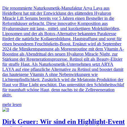
Die renommierte Naturkosmetik-Manufaktur Arya Laya aus
Heidelberg hat mit der Entwicklung des glättenden Hyaluron
Miracle Lift Serums bereits vor 5 Jahren einen Bestseller in die
Reformhäuser gebracht. Diese innovative Komposition aus
Hyaluronsäure mit lang-, mittel- und kurzkettigen Molekülgrößen,
Liposomen und der als Botox-Alternative bekannten Parakresse
fördert die natürliche Kollagenbildung, Hautstraffung und sorgt für
einen besonderen Feuchtigkeits-Boost. Ergänzt wird ab September
2024 die Mimikentspannung als Morgenroutine mit dem Vitamin A-
Boosting als Abendritual des neuen Hyaluron Miracle Night, zur
Stärkung der Regenerationsprozesse. Retinol gilt als Beauty-Elixier
für straffe Haut. Als Naturkosmetik-Unternehmen setzt ARYA
LAYA auf eine pflanzliche Alternative zu Retinol und boostet damit
das hauteigene Vitamin A ohne Nebenwirkungen wie
Lichtempfindlichkeit. Zusätzlich wird die Melatonin-Produktion der
Haut vor Blue Light geschützt. Das unterstützt den Schönheitsschlaf
für traumhaft schöne Haut, denn nachts ist die Zellregeneration
aktiv.
mehr lesen
Dirk Geuer: Wir sind ein Highlight-Event