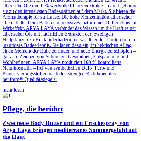
ätherische Öle und 6 % wertvolle Pflanzenextrakte – damit gehören
sie zu den intensivsten Badezusätzen auf dem Markt. Sie bieten die
Aromatherapie für zu Hause. Die hohe Konzentration ätherischer
Öle entfaltet beim Baden ein intensives, naturreines Dufterlebnis mit
Wirkeffekt. ARYA LAYA verbindet das Wissen um die Kraft reiner
ätherischer Öle mit natürlichen Extrakten der jeweiligen
Heilpflanzen zu Heilkräuterbädern mit wohltuenden Düften für ein
luxuriöses Badeerlebnis. Sie laden dazu ein, im hektischen Alltag
einen Moment der Ruhe zu finden und neue Energie zu schöpfen –
ganz im Zeichen von Schönheit, Gesundheit, Entspannung und
Wohlbefinden. ARYA LAYA produziert 100 % kontrollierte
Naturkosmetik – frei von synthetischen Duft-, Farb- und
Konservierungsstoffen nach den strengen Richtlinien des
neuform®-Qualitätssiegels.
mehr lesen
Pflege, die berührt
Zwei neue Body Butter und ein Frischespray von
Arya Laya bringen mediterranes Sommergefühl auf
die Haut