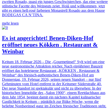
zweiten Rosado, quasi ein junges Geschwisterchen, das eine weitere
stilistische Facette des Weinguts zeigt. Holá und willkommen, jetzt
gibt es einen hell-rosé farbenen Monastrell Rosado aus dem Hause
BODEGAS CA N’TINA.
mehr lesen
Es ist angerichtet! Benen-Diken-Hof
eröffnet neues Kökken . Restaurant &
Weinbar
Keitum 18. Februar 2026 – Die „Gourmetinsel“ Sylt wird um eine
neue gastronomische Attraktion reicher. Nach einjähriger Bauzeit
eröffnet das hoteleigene Restaurant „KÖKKEN . Restaurant &
Weinbar“ des friesisch-authentischen Benen-Diken-Hof am
Donnerstag, 19. Februar 2026, seinen neuen Standort – nur fünf
Gehminuten vom Hotel entfernt in der Keitumer Süderstraße 40.
Der neue Standort ist spektakulär und nicht zu übersehen: In der
historischen Immobilie des „Salon 1900“, einem Reetdachhaus aus
dem Jahr 1854, beginnt damit ein nächstes Kapitel kulinarischer
Gastlichkeit in Keitum – pünktlich zur Biike-Woche, wenn die
beliebte Nordseeinsel ganz im Zeichen friesischer Traditionen steht.