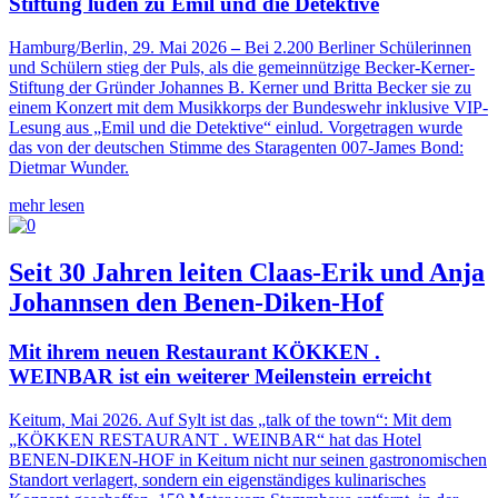
Stiftung luden zu Emil und die Detektive
Hamburg/Berlin, 29. Mai 2026
–
Bei 2.200 Berliner Schülerinnen
und Schülern stieg der Puls, als die gemeinnützige Becker-Kerner-
Stiftung der Gründer Johannes B. Kerner und Britta Becker sie zu
einem Konzert mit dem Musikkorps der Bundeswehr inklusive VIP-
Lesung aus „Emil und die Detektive“ einlud. Vorgetragen wurde
das von der deutschen Stimme des Staragenten 007-James Bond:
Dietmar Wunder.
mehr lesen
Seit 30 Jahren leiten Claas-Erik und Anja
Johannsen den Benen-Diken-Hof
Mit ihrem neuen Restaurant KÖKKEN .
WEINBAR ist ein weiterer Meilenstein erreicht
Keitum, Mai 2026. Auf Sylt ist das „talk of the town“: Mit dem
„KÖKKEN RESTAURANT . WEINBAR“ hat das Hotel
BENEN-DIKEN-HOF in Keitum nicht nur seinen gastronomischen
Standort verlagert, sondern ein eigenständiges kulinarisches