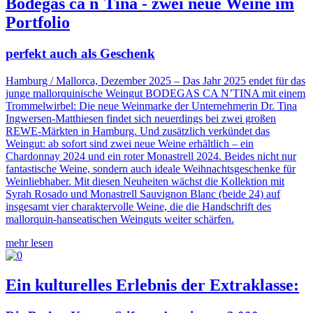
Bodegas ca n´Tina - zwei neue Weine im
Portfolio
perfekt auch als Geschenk
Hamburg / Mallorca, Dezember 2025 – Das Jahr 2025 endet für das
junge mallorquinische Weingut BODEGAS CA N’TINA mit einem
Trommelwirbel: Die neue Weinmarke der Unternehmerin Dr. Tina
Ingwersen-Matthiesen findet sich neuerdings bei zwei großen
REWE-Märkten in Hamburg. Und zusätzlich verkündet das
Weingut: ab sofort sind zwei neue Weine erhältlich – ein
Chardonnay 2024 und ein roter Monastrell 2024. Beides nicht nur
fantastische Weine, sondern auch ideale Weihnachtsgeschenke für
Weinliebhaber. Mit diesen Neuheiten wächst die Kollektion mit
Syrah Rosado und Monastrell Sauvignon Blanc (beide 24) auf
insgesamt vier charaktervolle Weine, die die Handschrift des
mallorquin-hanseatischen Weinguts weiter schärfen.
mehr lesen
Ein kulturelles Erlebnis der Extraklasse: