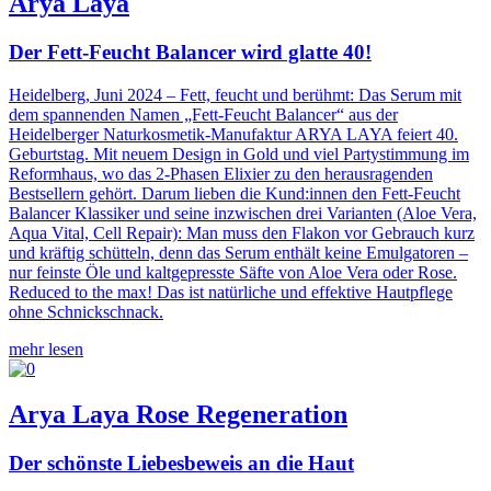
Arya Laya
Der Fett-Feucht Balancer wird glatte 40!
Heidelberg, Juni 2024 – Fett, feucht und berühmt: Das Serum mit
dem spannenden Namen „Fett-Feucht Balancer“ aus der
Heidelberger Naturkosmetik-Manufaktur ARYA LAYA feiert 40.
Geburtstag. Mit neuem Design in Gold und viel Partystimmung im
Reformhaus, wo das 2-Phasen Elixier zu den herausragenden
Bestsellern gehört. Darum lieben die Kund:innen den Fett-Feucht
Balancer Klassiker und seine inzwischen drei Varianten (Aloe Vera,
Aqua Vital, Cell Repair): Man muss den Flakon vor Gebrauch kurz
und kräftig schütteln, denn das Serum enthält keine Emulgatoren –
nur feinste Öle und kaltgepresste Säfte von Aloe Vera oder Rose.
Reduced to the max! Das ist natürliche und effektive Hautpflege
ohne Schnickschnack.
mehr lesen
Arya Laya Rose Regeneration
Der schönste Liebesbeweis an die Haut