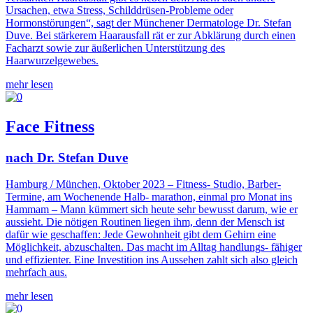
Ursachen, etwa Stress, Schilddrüsen-Probleme oder
Hormonstörungen“, sagt der Münchener Dermatologe Dr. Stefan
Duve. Bei stärkerem Haarausfall rät er zur Abklärung durch einen
Facharzt sowie zur äußerlichen Unterstützung des
Haarwurzelgewebes.
mehr lesen
Face Fitness
nach Dr. Stefan Duve
Hamburg / München, Oktober 2023 – Fitness- Studio, Barber-
Termine, am Wochenende Halb- marathon, einmal pro Monat ins
Hammam – Mann kümmert sich heute sehr bewusst darum, wie er
aussieht. Die nötigen Routinen liegen ihm, denn der Mensch ist
dafür wie geschaffen: Jede Gewohnheit gibt dem Gehirn eine
Möglichkeit, abzuschalten. Das macht im Alltag handlungs- fähiger
und effizienter. Eine Investition ins Aussehen zahlt sich also gleich
mehrfach aus.
mehr lesen