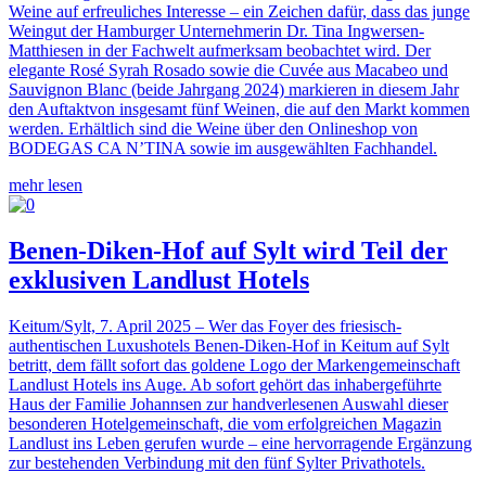
Weine auf erfreuliches Interesse – ein Zeichen dafür, dass das junge
Weingut der Hamburger Unternehmerin Dr. Tina Ingwersen-
Matthiesen in der Fachwelt aufmerksam beobachtet wird. Der
elegante Rosé Syrah Rosado sowie die Cuvée aus Macabeo und
Sauvignon Blanc (beide Jahrgang 2024) markieren in diesem Jahr
den Auftaktvon insgesamt fünf Weinen, die auf den Markt kommen
werden. Erhältlich sind die Weine über den Onlineshop von
BODEGAS CA N’TINA sowie im ausgewählten Fachhandel.
mehr lesen
Benen-Diken-Hof auf Sylt wird Teil der
exklusiven Landlust Hotels
Keitum/Sylt, 7. April 2025 – Wer das Foyer des friesisch-
authentischen Luxushotels Benen-Diken-Hof in Keitum auf Sylt
betritt, dem fällt sofort das goldene Logo der Markengemeinschaft
Landlust Hotels ins Auge. Ab sofort gehört das inhabergeführte
Haus der Familie Johannsen zur handverlesenen Auswahl dieser
besonderen Hotelgemeinschaft, die vom erfolgreichen Magazin
Landlust ins Leben gerufen wurde – eine hervorragende Ergänzung
zur bestehenden Verbindung mit den fünf Sylter Privathotels.