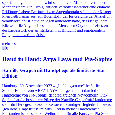
spontan eingefallen – und wird seitdem von Millionen verliebter
Männer zitiert. Ein Erfolg, für den Verhaltensforscher eine einfache
Erklärung haben: Bei intensivem Augenkontakt schüttet der Körper
Phenylethylamin aus, ein Botenstoff, der für Gefühle der Anziehung
verantwortlich ist. Studien legen außerdem nahe, dass lange, tiefe
Blicke in die Augen eines anderen Menschen Oxytocin freisetzen –
der Liebesstoff, der am stärksten mit Bindung und emotionalem
Engagement verknüpft ist.
mehr lesen
Hand in Hand: Arya Laya und Pia-Sophie
Kamille-Grapefruit Handpflege als limitierte Star-
Edition
Hamburg, 30. November 2023
– „Lieblingscreme“ heißt die
Sonder-Edition von ARYA LAYA und gemeint ist damit die
Handcreme von Pia-Sophie, der erfolgreichen Newcomerin. Pia-
Sophie hat die besondere Pflege der Kamille-Grapefruit-Handcreme
so in ihr Herz geschlossen, dass sie ein ständiger Begleiter für sie ist.
„Ich liebe Grapefruits: Im Müsli und in meiner Handcreme.“
Entstanden ist passend zu Weihnachten für alle Fans von Pia-Sophie