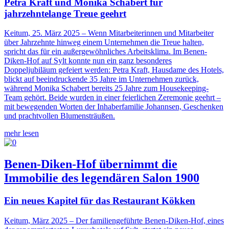
Petra Kraft und Monika Schabert für
jahrzehntelange Treue geehrt
Keitum, 25. März 2025 – Wenn Mitarbeiterinnen und Mitarbeiter
über Jahrzehnte hinweg einem Unternehmen die Treue halten,
spricht das für ein außergewöhnliches Arbeitsklima. Im Benen-
Diken-Hof auf Sylt konnte nun ein ganz besonderes
Doppeljubiläum gefeiert werden: Petra Kraft, Hausdame des Hotels,
blickt auf beeindruckende 35 Jahre im Unternehmen zurück,
während Monika Schabert bereits 25 Jahre zum Housekeeping-
Team gehört. Beide wurden in einer feierlichen Zeremonie geehrt –
mit bewegenden Worten der Inhaberfamilie Johannsen, Geschenken
und prachtvollen Blumensträußen.
mehr lesen
Benen-Diken-Hof übernimmt die
Immobilie des legendären Salon 1900
Ein neues Kapitel für das Restaurant Kökken
Keitum, März 2025 –
Der familiengeführte Benen-Diken-Hof, eines