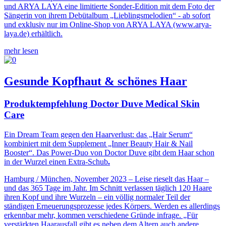
und ARYA LAYA eine limitierte Sonder-Edition mit dem Foto der
Sängerin von ihrem Debütalbum „Lieblingsmelodien“ - ab sofort
und exklusiv nur im Online-Shop von ARYA LAYA (www.arya-
laya.de) erhältlich.
mehr lesen
Gesunde Kopfhaut & schönes Haar
Produktempfehlung Doctor Duve Medical Skin
Care
Ein Dream Team gegen den Haarverlust: das „Hair Serum“
kombiniert mit dem Supplement „Inner Beauty Hair & Nail
Booster“. Das Power-Duo von Doctor Duve gibt dem Haar schon
in der Wurzel einen Extra-Schub
.
Hamburg / München, November 2023 – Leise rieselt das Haar –
und das 365 Tage im Jahr. Im Schnitt verlassen täglich 120 Haare
ihren Kopf und ihre Wurzeln – ein völlig normaler Teil der
ständigen Erneuerungsprozesse jedes Körpers. Werden es allerdings
erkennbar mehr, kommen verschiedene Gründe infrage. „Für
verstärkten Haarausfall gibt es neben dem Altern auch andere