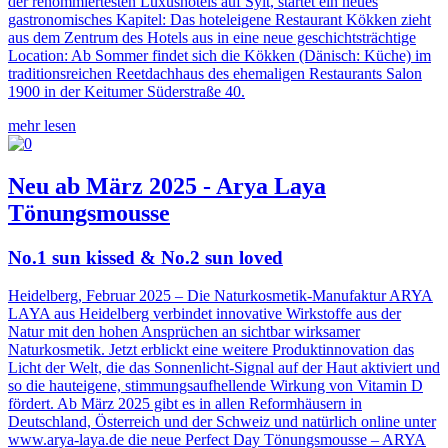
der renommiertesten Luxushotels auf Sylt, startet ein neues
gastronomisches Kapitel: Das hoteleigene Restaurant Kökken zieht
aus dem Zentrum des Hotels aus in eine neue geschichtsträchtige
Location: Ab Sommer findet sich die Kökken (Dänisch: Küche) im
traditionsreichen Reetdachhaus des ehemaligen Restaurants Salon
1900 in der Keitumer Süderstraße 40.
mehr lesen
Neu ab März 2025 - Arya Laya
Tönungsmousse
No.1 sun kissed & No.2 sun loved
Heidelberg, Februar 2025 – Die Naturkosmetik-Manufaktur ARYA
LAYA aus Heidelberg verbindet innovative Wirkstoffe aus der
Natur mit den hohen Ansprüchen an sichtbar wirksamer
Naturkosmetik. Jetzt erblickt eine weitere Produktinnovation das
Licht der Welt, die das Sonnenlicht-Signal auf der Haut aktiviert und
so die hauteigene, stimmungsaufhellende Wirkung von Vitamin D
fördert. Ab März 2025 gibt es in allen Reformhäusern in
Deutschland, Österreich und der Schweiz und natürlich online unter
www.arya-laya.de die neue Perfect Day Tönungsmousse – ARYA