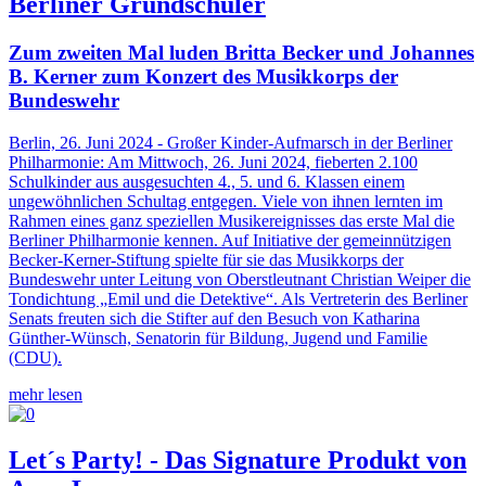
Berliner Grundschüler
Zum zweiten Mal luden Britta Becker und Johannes
B. Kerner zum Konzert des Musikkorps der
Bundeswehr
Berlin, 26. Juni 2024 - Großer Kinder-Aufmarsch in der Berliner
Philharmonie: Am Mittwoch, 26. Juni 2024, fieberten 2.100
Schulkinder aus ausgesuchten 4., 5. und 6. Klassen einem
ungewöhnlichen Schultag entgegen. Viele von ihnen lernten im
Rahmen eines ganz speziellen Musikereignisses das erste Mal die
Berliner Philharmonie kennen. Auf Initiative der gemeinnützigen
Becker-Kerner-Stiftung spielte für sie das Musikkorps der
Bundeswehr unter Leitung von Oberstleutnant Christian Weiper die
Tondichtung „Emil und die Detektive“. Als Vertreterin des Berliner
Senats freuten sich die Stifter auf den Besuch von Katharina
Günther-Wünsch, Senatorin für Bildung, Jugend und Familie
(CDU).
mehr lesen
Let´s Party! - Das Signature Produkt von