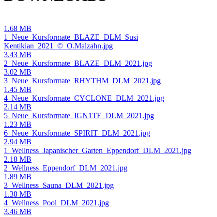
1.68 MB
1_Neue_Kursformate_BLAZE_DLM_Susi
Kentikian_2021_©_O.Malzahn.jpg
3.43 MB
2_Neue_Kursformate_BLAZE_DLM_2021.jpg
3.02 MB
3_Neue_Kursformate_RHYTHM_DLM_2021.jpg
1.45 MB
4_Neue_Kursformate_CYCLONE_DLM_2021.jpg
2.14 MB
5_Neue_Kursformate_IGN1TE_DLM_2021.jpg
1.23 MB
6_Neue_Kursformate_SPIRIT_DLM_2021.jpg
2.94 MB
1_Wellness_Japanischer_Garten_Eppendorf_DLM_2021.jpg
2.18 MB
2_Wellness_Eppendorf_DLM_2021.jpg
1.89 MB
3_Wellness_Sauna_DLM_2021.jpg
1.38 MB
4_Wellness_Pool_DLM_2021.jpg
3.46 MB