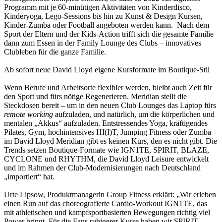
Programm mit je 60-minütigen Aktivitäten von Kinderdisco,
Kinderyoga, Lego-Sessions bis hin zu Kunst & Design Kursen,
Kinder-Zumba oder Football angeboten werden kann. Nach dem
Sport der Eltern und der Kids-Action trifft sich die gesamte Familie
dann zum Essen in der Family Lounge des Clubs – innovatives
Clubleben für die ganze Familie.
Ab sofort neue David Lloyd eigene Kursformate im Boutique-Stil
Wenn Berufe und Arbeitsorte flexibler werden, bleibt auch Zeit für
den Sport und fürs nötige Regenerieren. Meridian stellt die
Steckdosen bereit – um in den neuen Club Lounges das Laptop fürs
remote working
aufzuladen, und natürlich, um die körperlichen und
mentalen „Akkus“ aufzuladen. Entstressendes Yoga, kräftigendes
Pilates, Gym, hochintensives HI(I)T, Jumping Fitness oder Zumba –
im David Lloyd Meridian gibt es keinen Kurs, den es nicht gibt. Die
Trends setzen Boutique-Formate wie IGN1TE, SPIRIT, BLAZE,
CYCLONE und RHYTHM, die David Lloyd Leisure entwickelt
und im Rahmen der Club-Modernisierungen nach Deutschland
„importiert“ hat.
Urte Lipsow, Produktmanagerin Group Fitness erklärt: „Wir erleben
einen Run auf das choreografierte Cardio-Workout IGN1TE, das
mit athletischen und kampfsportbasierten Bewegungen richtig viel
Power bringt. Für die Fans ruhigerer Kurse haben wir SPIRIT