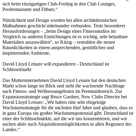
sich beim einzigartigen Club-Feeling in den Club Lounges,
Poolrestaurants und Fitbars.“
Nützlichkeit und Design wurden bei allen architektonischen
Maßnahmen geschickt miteinander verbunden. Trotz besonderer
Herausforderungen – „beim Design eines Fitnessstudios im
Vergleich zu anderen Einrichtungen ist es wichtig, sehr belastbare
Materialien auszuwählen“, so Kitzig – erstrahlen die neuen
Räumlichkeiten in einem ansprechenden, gemütlichen und
inspirierenden Ambiente.
David Lloyd Leisure will expandieren - Deutschland ist
Schlüsselmarkt
Das Mutterunternehmen David Lloyd Leisure hat den deutschen
Markt schon lange im Blick und sieht die wachsende Nachfrage
nach Fitness- und Wellnessangeboten im Premiumbereich. Zur
Expansionsstrategie sagt Bruce Gardner, New Clubs Director bei
David Lloyd Leisure: „Wir haben eine sehr ehrgeizige
Wachstumsstrategie für die nächsten fünf Jahre und glauben, dass es
in ganz Europa ein großes Wachstumspotenzial gibt. Deutschland ist
einer der Schlüsselmärkte, auf die wir uns konzentrieren, und wir
suchen aktiv nach Akquisitionsmöglichkeiten in allen Regionen des
Landes.“