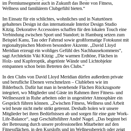
im Premiumsegment auch in Zukunft das Beste von Fitness,
Wellness und familiärem Clubgefühl bieten.“
Im Einsatz für ein schlichtes, wohnliches und in Naturtönen
gehaltenes Design ist das internationale Interior Design Studio
Kitzig. Dekorative Accessoires schaffen für den lokalen Touch eine
Verbindung zwischen Sport und Standort; in Hamburg setzen zum
Beispiel Kanu, Tau oder Fahrrad sowie großformatige Fotokunst mit
regionaltypischen Motiven besondere Akzente. „David Lloyd
Meridian erzeugt ein wohliges Gefühl des Nachhausekommens“,
sagt Architektin Viki Kitzig: „Die warmen Erdtöne, Flächen in
Holz- und Kupferoptik, abgetönte Wände und Lichtobjekte
entspannen schon beim Betreten des Clubs.“
In den Clubs von David Lloyd Meridian dürfen außerdem private
und berufliche Ebenen verschmelzen – Clubleben wie im
Bilderbuch. Dafür hat man in bestehende Flächen Rückzugsorte
integriert, wo Mitglieder und Gäste im Rahmen ihrer Fitness- und
Wellnesszeit in Ruhe arbeiten oder in ungestörter Atmosphäre ein
Gespräch führen können. „Zwischen Fitness, Wellness und Arbeit
wird heute nicht mehr strikt getrennt. Deshalb holen wir unsere
Mitglieder bei ihren Bedürfnissen ab und sorgen für eine gute Work-
Life-Balance“, sagt Geschäftsführer André Nagel. „Das beginnt bei
der Betreuung durch unsere professionellen Mitarbeiter auf den
Fitnessflächen, in den Kurslofts und im Wellnessbereich oder zeigt